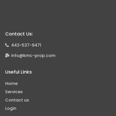
Contact Us:
443-537-9471
info@kmc-prop.com
Useful Links
Home
Services
Contact us
Login