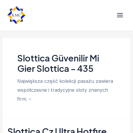
Slottica Güvenilir Mi
Gier Slottica – 435
Największa część kolekcji pasażu zawiera
współczesne i tradycyjne sloty znanych
firm. –
Slottica Cz Ultra Hotfire