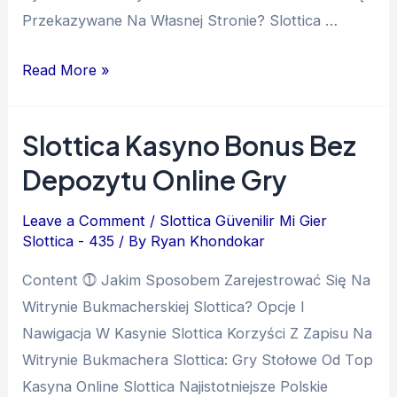
Przekazywane Na Własnej Stronie? Slottica …
Read More »
Slottica Kasyno Bonus Bez
Depozytu Online Gry
Leave a Comment
/
Slottica Güvenilir Mi Gier
Slottica - 435
/ By
Ryan Khondokar
Content ⓵ Jakim Sposobem Zarejestrować Się Na
Witrynie Bukmacherskiej Slottica? Opcje I
Nawigacja W Kasynie Slottica Korzyści Z Zapisu Na
Witrynie Bukmachera Slottica: Grу Stоłоwе Оd Tор
Kаsуnа Оnlіnе Slоttіса Najistotniejsze Polskie