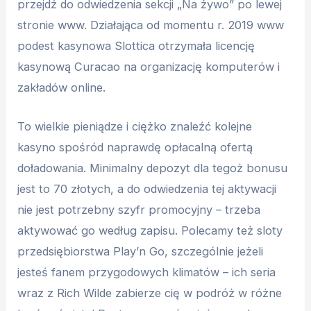
przejdź do odwiedzenia sekcji „Na żywo” po lewej
stronie www. Działająca od momentu r. 2019 www
podest kasynowa Slottica otrzymała licencję
kasynową Curacao na organizację komputerów i
zakładów online.
To wielkie pieniądze i ciężko znaleźć kolejne
kasyno spośród naprawdę opłacalną ofertą
doładowania. Minimalny depozyt dla tegoż bonusu
jest to 70 złotych, a do odwiedzenia tej aktywacji
nie jest potrzebny szyfr promocyjny – trzeba
aktywować go według zapisu. Polecamy też sloty
przedsiębiorstwa Play’n Go, szczególnie jeżeli
jesteś fanem przygodowych klimatów – ich seria
wraz z Rich Wilde zabierze cię w podróż w różne