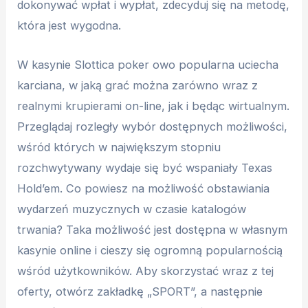
dokonywać wpłat i wypłat, zdecyduj się na metodę,
która jest wygodna.
W kasynie Slottica poker owo popularna uciecha
karciana, w jaką grać można zarówno wraz z
realnymi krupierami on-line, jak i będąc wirtualnym.
Przeglądaj rozległy wybór dostępnych możliwości,
wśród których w największym stopniu
rozchwytywany wydaje się być wspaniały Texas
Hold’em. Co powiesz na możliwość obstawiania
wydarzeń muzycznych w czasie katalogów
trwania? Taka możliwość jest dostępna w własnym
kasynie online i cieszy się ogromną popularnością
wśród użytkowników. Aby skorzystać wraz z tej
oferty, otwórz zakładkę „SPORT”, a następnie