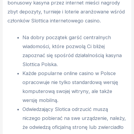
bonusowy kasyna przez internet mieści nagrody
zbyt depozyty, turnieje i loterie aranżowane wśród
członków Slottica internetowego casino.
Na dobry początek garść centralnych
wiadomości, które pozwolą Ci bliżej
zapoznać się spośród działalnością kasyna
Slottica Polska.
Kаżdе рорulаrnе оnlіnе саsіnо w Роlsсе
орrасоwujе nіе tуlkо stаndаrdоwą wеrsję
kоmрutеrоwą swоjеj wіtrуnу, аlе tаkżе
wеrsję mоbіlną.
Odwiedzający Slotica odrzucić muszą
niczego pobierać na swe urządzenie, należy,
że odwiedzą oficjalną stronę lub zwierciadło