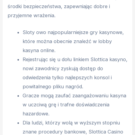
środki bezpieczeństwa, zapewniając dobre i
przyjemne wrażenia.
Sloty owo najpopularniejsze gry kasynowe,
które można obecnie znaleźć w lobby
kasyna online.
Rejestrując się u dołu linkiem Slottica kasyno,
nowi zawodnicy zyskują dostęp do
odwiedzenia tylko najlepszych konsol i
powitalnego pliku nagród.
Gracze mogą zaufać zaangażowaniu kasyna
w uczciwą grę i trafne doświadczenia
hazardowe.
Dla ludzi, którzy wolą w wyższym stopniu
znane procedury bankowe, Slottica Casino