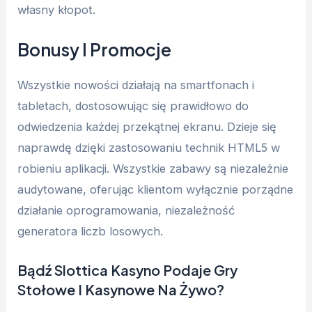
własny kłopot.
Bonusy I Promocje
Wszystkie nowości działają na smartfonach i
tabletach, dostosowując się prawidłowo do
odwiedzenia każdej przekątnej ekranu. Dzieje się
naprawdę dzięki zastosowaniu technik HTML5 w
robieniu aplikacji. Wszystkie zabawy są niezależnie
audytowane, oferując klientom wyłącznie porządne
działanie oprogramowania, niezależność
generatora liczb losowych.
Bądź Slottica Kasyno Podaje Gry
Stołowe I Kasynowe Na Żywo?