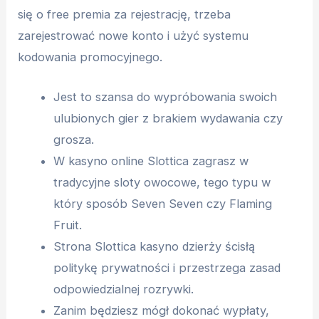
się o free premia za rejestrację, trzeba
zarejestrować nowe konto i użyć systemu
kodowania promocyjnego.
Jest to szansa do wypróbowania swoich
ulubionych gier z brakiem wydawania czy
grosza.
W kasyno online Slottica zagrasz w
tradycyjne sloty owocowe, tego typu w
który sposób Seven Seven czy Flaming
Fruit.
Strona Slottica kasyno dzierży ścisłą
politykę prywatności i przestrzega zasad
odpowiedzialnej rozrywki.
Zanim będziesz mógł dokonać wypłaty,