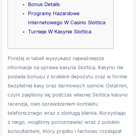
Bonus Details
Programy Hazardowe
Internetowego W Casino Slottica
Turnieje W Kasynie Slottica
Poniżej w tabeli wyszukasz najważniejsze
informacje na sprawa kasyna Slottica. Kasyno nie
posiada bonusu z brakiem depozytu oraz w formie
bezpłatnej kasy oraz darmowych spinów. Ostatnim,
czym zajęliśmy się podczas własnej Slottica kasyno
recenzja, owo sprawdzeniem kontaktu
telefonicznego wraz z obsługą klienta. Korzystając
z niego, mogliśmy porozmawiać wraz z polskim
konsultantem, który prędko i fachowo rozwiązał