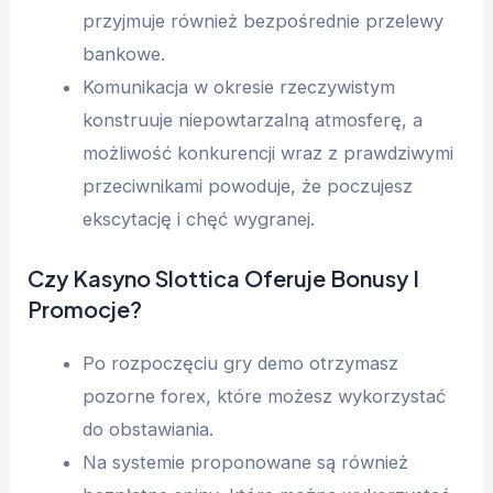
przyjmuje również bezpośrednie przelewy
bankowe.
Komunikacja w okresie rzeczywistym
konstruuje niepowtarzalną atmosferę, a
możliwość konkurencji wraz z prawdziwymi
przeciwnikami powoduje, że poczujesz
ekscytację i chęć wygranej.
Czy Kasyno Slottica Oferuje Bonusy I
Promocje?
Po rozpoczęciu gry demo otrzymasz
pozorne forex, które możesz wykorzystać
do obstawiania.
Na systemie proponowane są również