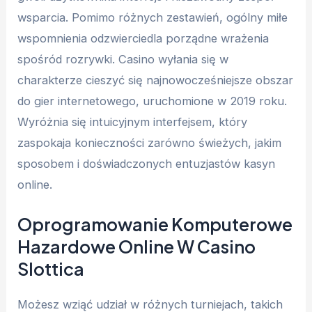
wsparcia. Pomimo różnych zestawień, ogólny miłe
wspomnienia odzwierciedla porządne wrażenia
spośród rozrywki. Casino wyłania się w
charakterze cieszyć się najnowocześniejsze obszar
do gier internetowego, uruchomione w 2019 roku.
Wyróżnia się intuicyjnym interfejsem, który
zaspokaja konieczności zarówno świeżych, jakim
sposobem i doświadczonych entuzjastów kasyn
online.
Oprogramowanie Komputerowe
Hazardowe Online W Casino
Slottica
Możesz wziąć udział w różnych turniejach, takich