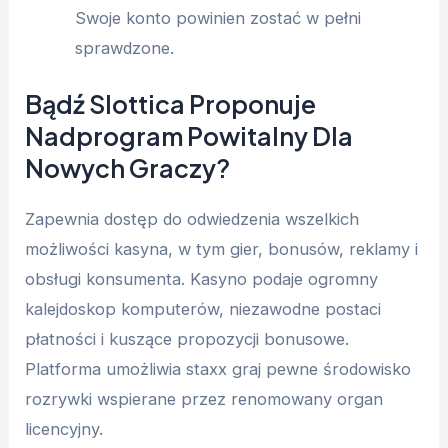
Swoje konto powinien zostać w pełni
sprawdzone.
Bądź Slottica Proponuje
Nadprogram Powitalny Dla
Nowych Graczy?
Zapewnia dostęp do odwiedzenia wszelkich
możliwości kasyna, w tym gier, bonusów, reklamy i
obsługi konsumenta. Kasyno podaje ogromny
kalejdoskop komputerów, niezawodne postaci
płatności i kuszące propozycji bonusowe.
Platforma umożliwia staxx graj pewne środowisko
rozrywki wspierane przez renomowany organ
licencyjny.