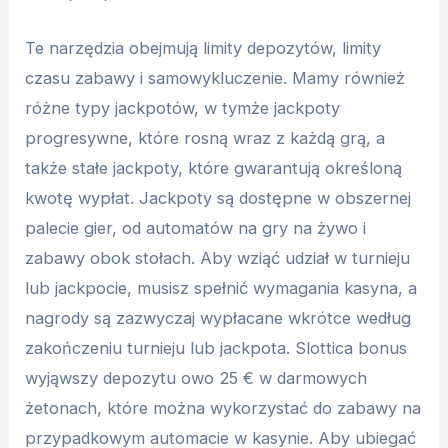
Te narzędzia obejmują limity depozytów, limity
czasu zabawy i samowykluczenie. Mamy również
różne typy jackpotów, w tymże jackpoty
progresywne, które rosną wraz z każdą grą, a
także stałe jackpoty, które gwarantują określoną
kwotę wypłat. Jackpoty są dostępne w obszernej
palecie gier, od automatów na gry na żywo i
zabawy obok stołach. Aby wziąć udział w turnieju
lub jackpocie, musisz spełnić wymagania kasyna, a
nagrody są zazwyczaj wypłacane wkrótce według
zakończeniu turnieju lub jackpota. Slottica bonus
wyjąwszy depozytu owo 25 € w darmowych
żetonach, które można wykorzystać do zabawy na
przypadkowym automacie w kasynie. Aby ubiegać