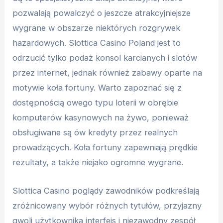
pozwalają powalczyć o jeszcze atrakcyjniejsze
wygrane w obszarze niektórych rozgrywek
hazardowych. Slottica Casino Poland jest to
odrzucić tylko podaż konsol karcianych i slotów
przez internet, jednak również zabawy oparte na
motywie koła fortuny. Warto zapoznać się z
dostępnością owego typu loterii w obrębie
komputerów kasynowych na żywo, ponieważ
obsługiwane są ów kredyty przez realnych
prowadzących. Koła fortuny zapewniają prędkie
rezultaty, a także niejako ogromne wygrane.
Slottica Casino poglądy zawodników podkreślają
zróżnicowany wybór różnych tytułów, przyjazny
gwoli użytkownika interfejs i niezawodny zespół