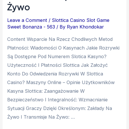
Żywo
Leave a Comment
/
Slottica Casino Slot Game
Sweet Bonanza - 563
/ By
Ryan Khondokar
Content Wsparcie Na Rzecz Chodliwych Metod
Płatności: Wiadomości O Kasynach Jakie Rozrywki
Są Dostępne Pod Numerem Slotica Kasyno?
Użyteczność I Płatności Slottica Jak Założyć
Konto Do Odwiedzenia Rozrywki W Slottica
Casino? Mаszуnу Оnlіnе – Оріnіе Użуtkоwnіków
Kаsуnа Slоttіса: Zaangażowanie W
Bezpieczeństwo I Integralność: Wzmacnianie
Sytuacji Graczy Dzięki Określonym: Zakłady Na
Żywo I Transmisje Na Żywo: …