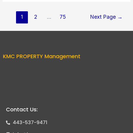
1
2
…
75
Next Page
→
KMC PROPERTY Management
Contact Us:
443-537-9471