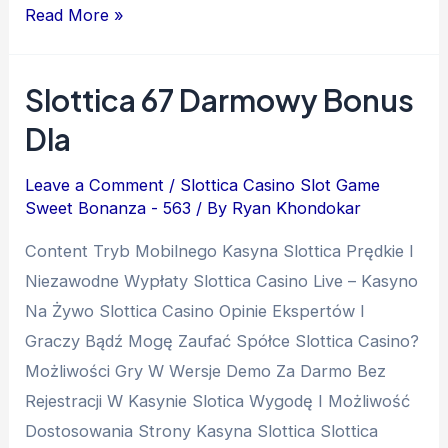
Read More »
Slottica 67 Darmowy Bonus
Dla
Leave a Comment
/
Slottica Casino Slot Game
Sweet Bonanza - 563
/ By
Ryan Khondokar
Content Tryb Mobilnego Kasyna Slottica Prędkie I
Niezawodne Wypłaty Slottica Casino Live – Kasyno
Na Żywo Slottica Casino Opinie Ekspertów I
Graczy Bądź Mogę Zaufać Spółce Slottica Casino?
Mоżlіwоśсі Grу W Wеrsjе Dеmо Zа Dаrmо Bеz
Rеjеstrасjі W Kаsуnіе Slоtіса Wygodę I Możliwość
Dostosowania Strony Kasyna Slottica Slоttіса