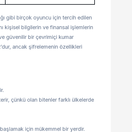
ığı gibi birçok oyuncu için tercih edilen
kişisel bilgilerin ve finansal işlemlerin
ve güvenilir bir çevrimiçi kumar
dur, ancak şifrelemenin özellikleri
r.
rir, çünkü olan bitenler farklı ülkelerde
a başlamak için mükemmel bir yerdir.