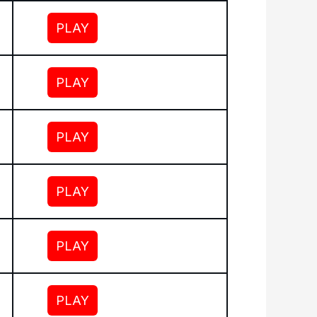
PLAY
PLAY
PLAY
PLAY
PLAY
PLAY