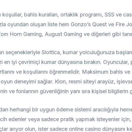
 koşullar, bahis kuralları, ortaklık programı, SSS ve casin
zla oyundan oluşan liste hem Gonzo’s Quest ve Fire Jo
Tom Horn Gaming, August Gaming ve diğerleri gibi tanınm
yun seçenekleriyle Slottica, kumar yolculuğunuza başla
zi en iyi çevrimiçi kumar dünyasına bırakın. Oyuncular, 
rtlarını ve koşullarını öğrenmelidir. Maksimum bahis ve
r oyun deneyimi sağlar. Klon, resmi siteyi arayüz, işlev
in ve fonlarının güvenliğinin yanı sıra kişisel bilgilerin 
ndan herhangi bir uygun ödeme sistemi aracılığıyla hem
rcih edenler veya sadece pratik yapmak isteyenler için
ar arıyor olun, ister sadece online casino dünyasını keş