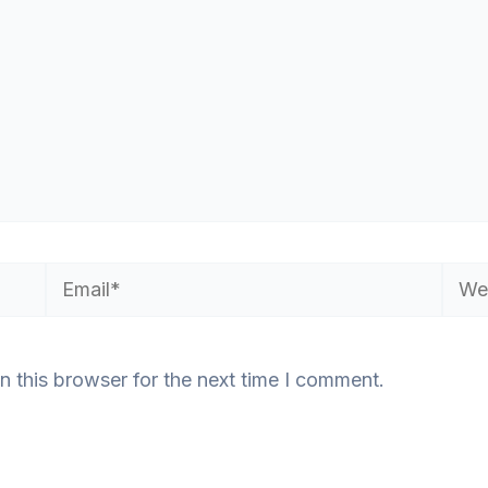
n this browser for the next time I comment.