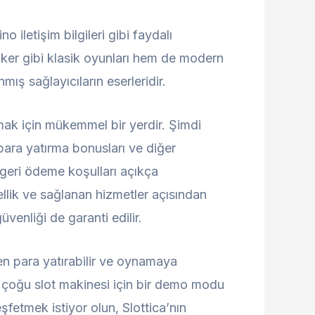
o iletişim bilgileri gibi faydalı
ker gibi klasik oyunları hem de modern
ış sağlayıcıların eserleridir.
mak için mükemmel bir yerdir. Şimdi
para yatırma bonusları ve diğer
 geri ödeme koşulları açıkça
sellik ve sağlanan hizmetler açısından
güvenliği de garanti edilir.
en para yatırabilir ve oynamaya
, çoğu slot makinesi için bir demo modu
fetmek istiyor olun, Slottica’nın