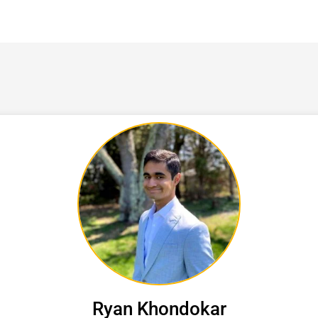
Ryan Khondokar