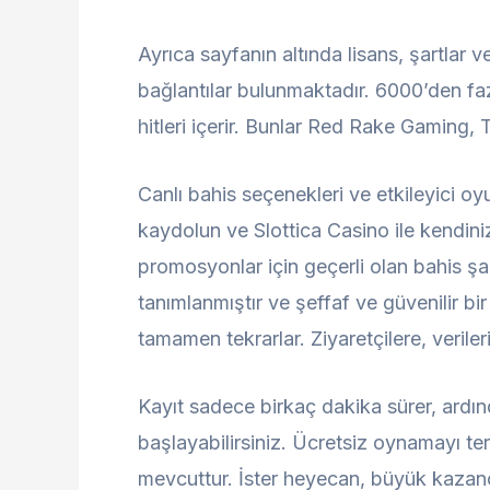
Ayrıca sayfanın altında lisans, şartlar ve
bağlantılar bulunmaktadır. 6000’den fa
hitleri içerir. Bunlar Red Rake Gaming, 
Canlı bahis seçenekleri ve etkileyici o
kaydolun ve Slottica Casino ile kendini
promosyonlar için geçerli olan bahis şa
tanımlanmıştır ve şeffaf ve güvenilir bi
tamamen tekrarlar. Ziyaretçilere, verilerin
Kayıt sadece birkaç dakika sürer, ardı
başlayabilirsiniz. Ücretsiz oynamayı te
mevcuttur. İster heyecan, büyük kazançl