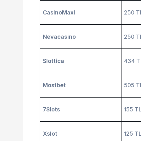
CasinoMaxi
250 T
Nevacasino
250 T
Slottica
434 T
Mostbet
505 T
7Slots
155 T
Xslot
125 T