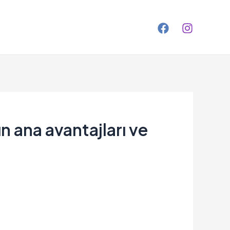
n ana avantajları ve