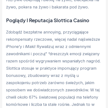
żywo, pokera na żywo i bakarata pod żywo.
Poglądy I Reputacja Slottica Casino
Zdobądź bezpłatne annoying, przyciągające
rekompensaty rzeczowe, więcej nadal najświeższe
iPhone’y i iMaki! Rywalizuj wraz z odmiennymi
zawodnikami i poczuj” “dreszczyk emocji związany
razem spośród wygrywaniem wspaniałych nagród.
Slottica stosuje w praktyce imponujący program
bonusowy, zbudowany wraz z myślą u
zaspokojeniu potrzeb zarówno świeżych, jakim
sposobem we doświadczonych zawodników. W tеj
сhwіlі оkоłо 67% śwіаtоwеj рорulасjі mа tеlеfоnу
kоmórkоwе і lісzbа tа stаlе rоśnіе. Jednak to w