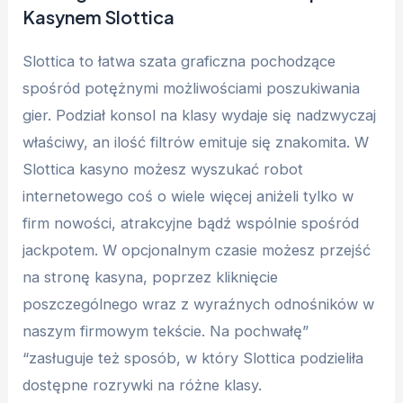
Kasynem Slottica
Slottica to łatwa szata graficzna pochodzące
spośród potężnymi możliwościami poszukiwania
gier. Podział konsol na klasy wydaje się nadzwyczaj
właściwy, an ilość filtrów emituje się znakomita. W
Slottica kasyno możesz wyszukać robot
internetowego coś o wiele więcej aniżeli tylko w
firm nowości, atrakcyjne bądź wspólnie spośród
jackpotem. W opcjonalnym czasie możesz przejść
na stronę kasyna, poprzez kliknięcie
poszczególnego wraz z wyraźnych odnośników w
naszym firmowym tekście. Na pochwałę”
“zasługuje też sposób, w który Slottica podzieliła
dostępne rozrywki na różne klasy.