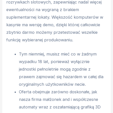
rozrywkach slotowych, zapewniając nadal więcej
ewentualności na wygraną z brakiem
suplementarnej lokaty. Większość komputerów w
kasynie ma wersję demo, dzięki której całkowicie
zbytnio darmo możemy przetestować wszelkie
funkcję wybieranej produkowaniu.
Tym niemniej, musisz mieć co w żadnym
wypadku 18 lat, ponieważ wyłącznie
jednostki pełnoletnie mogą zgodnie z
prawem zajmować się hazardem w całej dla
oryginalnych użytkowników necie.
Oferta obejmuje zarówno doskonałe, jak
nasza firma małżonek and i współczesne
automaty wraz z oszałamiającą grafiką 3D