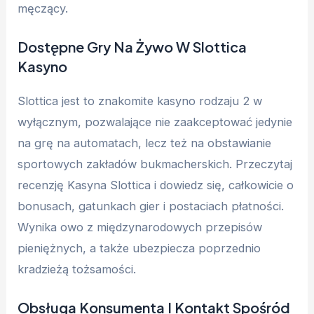
męczący.
Dostępne Gry Na Żywo W Slottica
Kasyno
Slottica jest to znakomite kasyno rodzaju 2 w
wyłącznym, pozwalające nie zaakceptować jedynie
na grę na automatach, lecz też na obstawianie
sportowych zakładów bukmacherskich. Przeczytaj
recenzję Kasyna Slottica i dowiedz się, całkowicie o
bonusach, gatunkach gier i postaciach płatności.
Wynika owo z międzynarodowych przepisów
pieniężnych, a także ubezpiecza poprzednio
kradzieżą tożsamości.
Obsługa Konsumenta I Kontakt Spośród