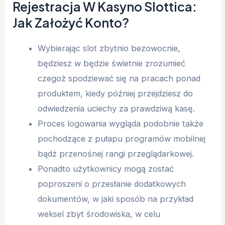
Rejestracja W Kasyno Slottica:
Jak Założyć Konto?
Wybierając slot zbytnio bezowocnie,
będziesz w będzie świetnie zrozumieć
czegoż spodziewać się na pracach ponad
produktem, kiedy później przejdziesz do
odwiedzenia uciechy za prawdziwą kasę.
Proces logowania wygląda podobnie także
pochodzące z pułapu programów mobilnej
bądź przenośnej rangi przeglądarkowej.
Ponadto użytkownicy mogą zostać
poproszeni o przesłanie dodatkowych
dokumentów, w jaki sposób na przykład
weksel zbyt środowiska, w celu