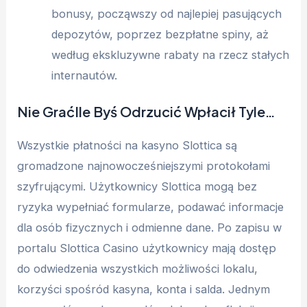
bonusy, począwszy od najlepiej pasujących
depozytów, poprzez bezpłatne spiny, aż
według ekskluzywne rabaty na rzecz stałych
internautów.
Nie GraćIle Byś Odrzucić Wpłacił Tyle…
Wszystkie płatności na kasyno Slottica są
gromadzone najnowocześniejszymi protokołami
szyfrującymi. Użytkownicy Slottica mogą bez
ryzyka wypełniać formularze, podawać informacje
dla osób fizycznych i odmienne dane. Po zapisu w
portalu Slottica Casino użytkownicy mają dostęp
do odwiedzenia wszystkich możliwości lokalu,
korzyści spośród kasyna, konta i salda. Jednym