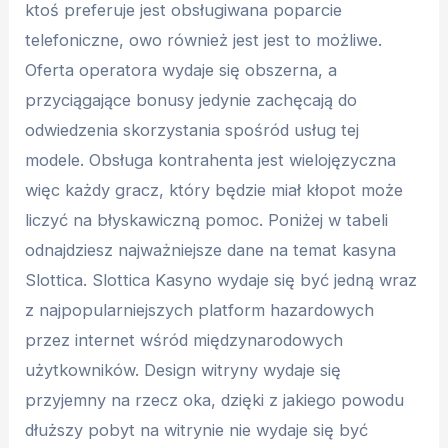
ktoś preferuje jest obsługiwana poparcie
telefoniczne, owo również jest jest to możliwe.
Oferta operatora wydaje się obszerna, a
przyciągające bonusy jedynie zachęcają do
odwiedzenia skorzystania spośród usług tej
modele. Obsługa kontrahenta jest wielojęzyczna
więc każdy gracz, który będzie miał kłopot może
liczyć na błyskawiczną pomoc. Poniżej w tabeli
odnajdziesz najważniejsze dane na temat kasyna
Slottica. Slottica Kasyno wydaje się być jedną wraz
z najpopularniejszych platform hazardowych
przez internet wśród międzynarodowych
użytkowników. Design witryny wydaje się
przyjemny na rzecz oka, dzięki z jakiego powodu
dłuższy pobyt na witrynie nie wydaje się być