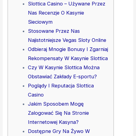
Slottica Casino – Używane Przez
Nas Recenzje O Kasynie
Sieciowym
Stosowane Przez Nas
Najistotniejsze Vegas Sloty Online
Odbieraj Mnogie Bonusy I Zgarniaj
Rekompensaty W Kasynie Slottica
Czy W Kasynie Slottica Można
Obstawiać Zakłady E-sportu?
Poglądy I Reputacja Slottica
Casino
Jakim Sposobem Mogę
Zalogować Się Na Stronie
Internetowej Kasyna?
Dostępne Gry Na Żywo W