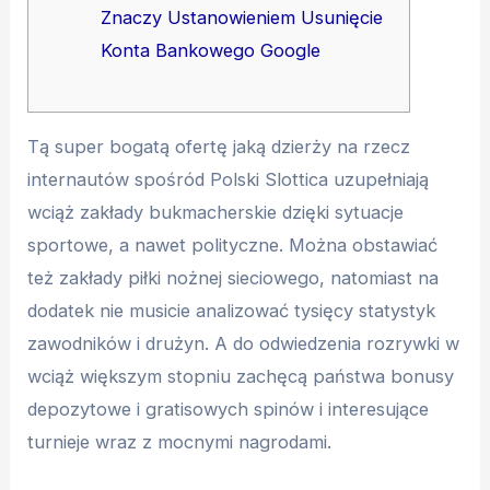
Znaczy Ustanowieniem Usunięcie
Konta Bankowego Google
Tą super bogatą ofertę jaką dzierży na rzecz
internautów spośród Polski Slottica uzupełniają
wciąż zakłady bukmacherskie dzięki sytuacje
sportowe, a nawet polityczne. Można obstawiać
też zakłady piłki nożnej sieciowego, natomiast na
dodatek nie musicie analizować tysięcy statystyk
zawodników i drużyn. A do odwiedzenia rozrywki w
wciąż większym stopniu zachęcą państwa bonusy
depozytowe i gratisowych spinów i interesujące
turnieje wraz z mocnymi nagrodami.