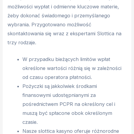
możliwości wypłat i odmienne kluczowe materie,
żeby dokonać świadomego i przemyślanego
wybrania. Przygotowano możliwość
skontaktowania się wraz z ekspertami Slottica na
trzy rodzaje.
W przypadku bieżących limitów wpłat
określone wartości różnią się w zależności
od czasu operatora płatności.
Pożyczki są jakkolwiek środkami
finansowymi udostępnianymi za
pośrednictwem PCPR na określony cel i
muszą być spłacone obok określonym
czasie.
Nasze slottica kasyno oferuje różnorodne