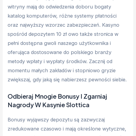
witryny mają do odwiedzenia doboru bogaty
katalog komputerów, różne systemy płatności
oraz najwyższy wzorzec zabezpieczeń. Kasyno
spośród depozytem 10 zł owo także stronica w
pełni dostępna gwoli naszego użytkownika i
oferująca dostosowane do polskiego branży
metody wpłaty i wypłaty środków. Zacznij od
momentu małych zakładów i stopniowo gryzie
zwiększaj, gdy jaką się nabierzesz pewności siebie.
Odbieraj Mnogie Bonusy I Zgarniaj
Nagrody W Kasynie Slottica
Bonusy wyjąwszy depozytu są zazwyczaj
zredukowane czasowo i mają określone wytyczne,