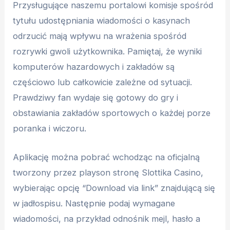
Przysługujące naszemu portalowi komisje spośród
tytułu udostępniania wiadomości o kasynach
odrzucić mają wpływu na wrażenia spośród
rozrywki gwoli użytkownika. Pamiętaj, że wyniki
komputerów hazardowych i zakładów są
częściowo lub całkowicie zależne od sytuacji.
Prawdziwy fan wydaje się gotowy do gry i
obstawiania zakładów sportowych o każdej porze
poranka i wiczoru.
Aplikację można pobrać wchodząc na oficjalną
tworzony przez playson stronę Slottika Casino,
wybierając opcję “Download via link” znajdującą się
w jadłospisu. Następnie podaj wymagane
wiadomości, na przykład odnośnik mejl, hasło a