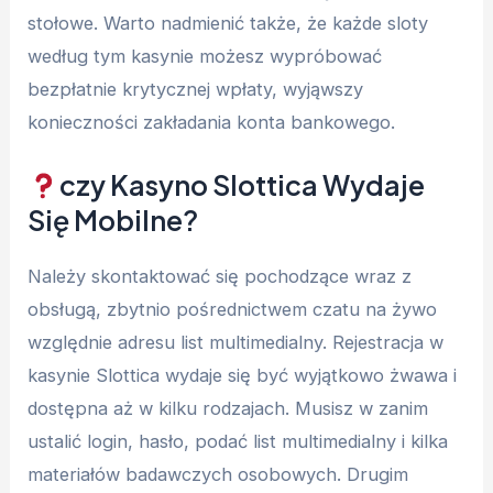
stołowe. Warto nadmienić także, że każde sloty
według tym kasynie możesz wypróbować
bezpłatnie krytycznej wpłaty, wyjąwszy
konieczności zakładania konta bankowego.
czy Kasyno Slottica Wydaje
Się Mobilne?
Należy skontaktować się pochodzące wraz z
obsługą, zbytnio pośrednictwem czatu na żywo
względnie adresu list multimedialny. Rejestracja w
kasynie Slottica wydaje się być wyjątkowo żwawa i
dostępna aż w kilku rodzajach. Musisz w zanim
ustalić login, hasło, podać list multimedialny i kilka
materiałów badawczych osobowych. Drugim