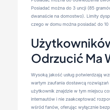
Posiadać można do 3 uncji (85 gramów)
dwanaście na domostwo). Limity dys
czego w domu można posiadać do 10 u
Użytkowników
Odrzucić Ma 
Wysoką jakość usług potwierdzają wzni
wartym zaufania dostawcą rozwiązań n
użytkownik znajdzie w tym miejscu co
internautów i nie zaakceptować rozpo
wśród fanów, oferując wyłącznie bezpi