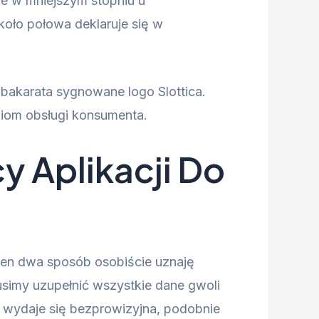
ie w mniejszym stopniu u
koło połowa deklaruje się w
 bakarata sygnowane logo Slottica.
oziom obsługi konsumenta.
y Aplikacji Do
ten dwa sposób osobiście uznaję
musimy uzupełnić wszystkie dane gwoli
 wydaje się bezprowizyjna, podobnie