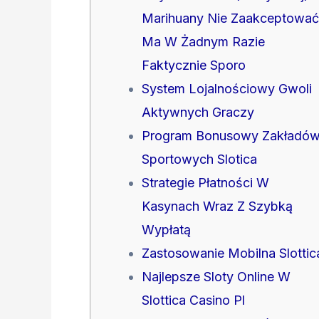
Marihuany Nie Zaakceptować
Ma W Żadnym Razie
Faktycznie Sporo
System Lojalnościowy Gwoli
Aktywnych Graczy
Program Bonusowy Zakładó
Sportowych Slotica
Strategie Płatności W
Kasynach Wraz Z Szybką
Wypłatą
Zastosowanie Mobilna Slottic
Najlepsze Sloty Online W
Slottica Casino Pl