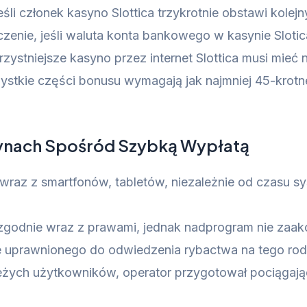
li członek kasyno Slottica trzykrotnie obstawi kolej
nie, jeśli waluta konta bankowego w kasynie Slotica 
rzystniejsze kasyno przez internet Slottica musi mieć
stkie części bonusu wymagają jak najmniej 45-krot
synach Spośród Szybką Wypłatą
wraz z smartfonów, tabletów, niezależnie od czasu s
o zgodnie wraz z prawami, jednak nadprogram nie zaak
ie uprawnionego do odwiedzenia rybactwa na tego ro
ych użytkowników, operator przygotował pociągający