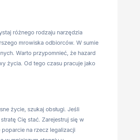
staj różnego rodzaju narzędzia
zerszego mrowiska odbiorców. W sumie
lnych. Warto przypomnieć, że hazard
wy życia. Od tego czasu pracuje jako
e życie, szukaj obsługi. Jeśli
tratę Cię stać. Zarejestruj się w
poparcie na rzecz legalizacji