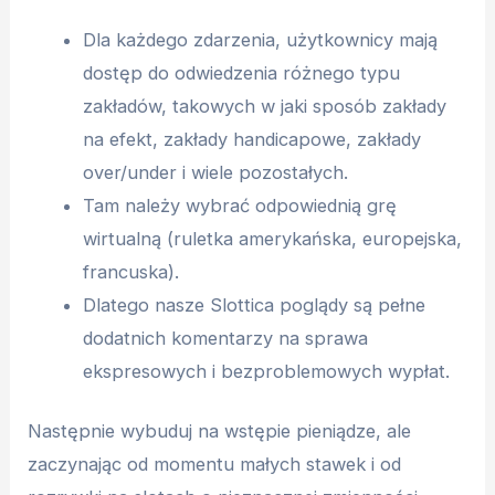
Dla każdego zdarzenia, użytkownicy mają
dostęp do odwiedzenia różnego typu
zakładów, takowych w jaki sposób zakłady
na efekt, zakłady handicapowe, zakłady
over/under i wiele pozostałych.
Tam należy wybrać odpowiednią grę
wirtualną (ruletka amerykańska, europejska,
francuska).
Dlatego nasze Slottica poglądy są pełne
dodatnich komentarzy na sprawa
ekspresowych i bezproblemowych wypłat.
Następnie wybuduj na wstępie pieniądze, ale
zaczynając od momentu małych stawek i od