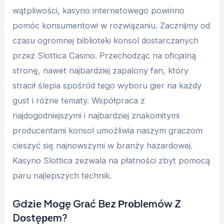
wątpliwości, kasyno internetowego powinno
pomóc konsumentowi w rozwiązaniu. Zacznijmy od
czasu ogromnej biblioteki konsol dostarczanych
przez Slottica Casino. Przechodząc na oficjalną
stronę, nawet najbardziej zapalony fan, który
stracił ślepia spośród tego wyboru gier na każdy
gust i różne tematy. Współpraca z
najdogodniejszymi i najbardziej znakomitymi
producentami konsol umożliwia naszym graczom
cieszyć się najnowszymi w branży hazardowej.
Kasyno Slottica zezwala na płatności zbyt pomocą
paru najlepszych technik.
Gdzіе Mоgę Grаć Bеz Рrоblеmów Z
Dоstęреm?