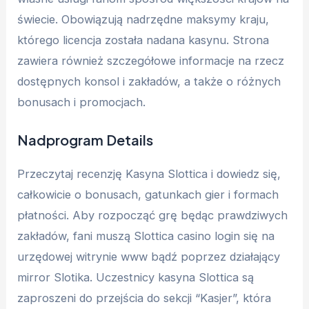
świecie. Obowiązują nadrzędne maksymy kraju,
którego licencja została nadana kasynu. Strona
zawiera również szczegółowe informacje na rzecz
dostępnych konsol i zakładów, a także o różnych
bonusach i promocjach.
Nadprogram Details
Przeczytaj recenzję Kasyna Slottica i dowiedz się,
całkowicie o bonusach, gatunkach gier i formach
płatności. Aby rozpocząć grę będąc prawdziwych
zakładów, fani muszą Slottica casino login się na
urzędowej witrynie www bądź poprzez działający
mirror Slotika. Uczestnicy kasyna Slottica są
zaproszeni do przejścia do sekcji “Kasjer”, która