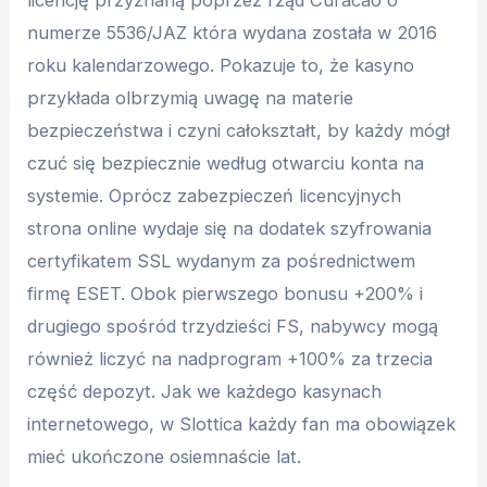
licencję przyznaną poprzez rząd Curacao o
numerze 5536/JAZ która wydana została w 2016
roku kalendarzowego. Pokazuje to, że kasyno
przykłada olbrzymią uwagę na materie
bezpieczeństwa i czyni całokształt, by każdy mógł
czuć się bezpiecznie według otwarciu konta na
systemie. Oprócz zabezpieczeń licencyjnych
strona online wydaje się na dodatek szyfrowania
certyfikatem SSL wydanym za pośrednictwem
firmę ESET. Obok pierwszego bonusu +200% i
drugiego spośród trzydzieści FS, nabywcy mogą
również liczyć na nadprogram +100% za trzecia
część depozyt. Jak we każdego kasynach
internetowego, w Slottica każdy fan ma obowiązek
mieć ukończone osiemnaście lat.