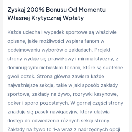
Zyskaj 200% Bonusu Od Momentu
Własnej Krytycznej Wpłaty
Każda uciecha i wypadek sportowe są właściwie
opisane, jakie możliwości wspiera fanom w
podejmowaniu wyborów o zakładach. Projekt
strony wydaje się prawidłowy i minimalistyczny, z
dominującymi niebieskimi tonami, które są subtelne
gwoli oczek. Strona główna zawiera każde
najważniejsze sekcje, takie w jaki sposób zakłady
sportowe, zakłady na żywo, rozrywki kasynowe,
poker i sporo pozostałych. W górnej części strony
znajduje się pasek nawigacyjny, który ułatwia
dostęp do odwiedzenia różnych sekcji strony.
Zakłady na żywo to 1-a wraz z nadrzędnych opcji