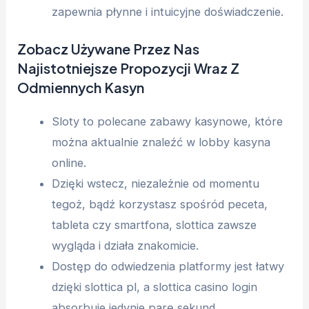
zapewnia płynne i intuicyjne doświadczenie.
Zobacz Używane Przez Nas
Najistotniejsze Propozycji Wraz Z
Odmiennych Kasyn
Sloty to polecane zabawy kasynowe, które
można aktualnie znaleźć w lobby kasyna
online.
Dzięki wstecz, niezależnie od momentu
tegoż, bądź korzystasz spośród peceta,
tableta czy smartfona, slottica zawsze
wygląda i działa znakomicie.
Dostęp do odwiedzenia platformy jest łatwy
dzięki slottica pl, a slottica casino login
absorbuje jedynie parę sekund.