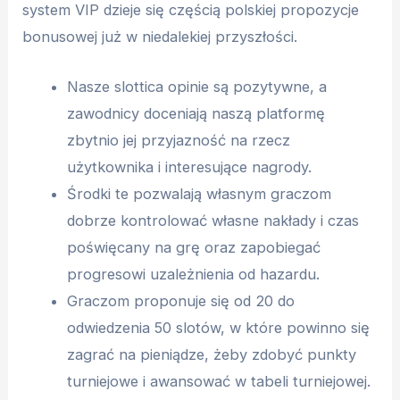
system VIP dzieje się częścią polskiej propozycje
bonusowej już w niedalekiej przyszłości.
Nasze slottica opinie są pozytywne, a
zawodnicy doceniają naszą platformę
zbytnio jej przyjazność na rzecz
użytkownika i interesujące nagrody.
Środki te pozwalają własnym graczom
dobrze kontrolować własne nakłady i czas
poświęcany na grę oraz zapobiegać
progresowi uzależnienia od hazardu.
Graczom proponuje się od 20 do
odwiedzenia 50 slotów, w które powinno się
zagrać na pieniądze, żeby zdobyć punkty
turniejowe i awansować w tabeli turniejowej.