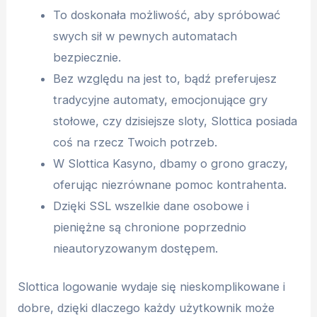
To doskonała możliwość, aby spróbować
swych sił w pewnych automatach
bezpiecznie.
Bez względu na jest to, bądź preferujesz
tradycyjne automaty, emocjonujące gry
stołowe, czy dzisiejsze sloty, Slottica posiada
coś na rzecz Twoich potrzeb.
W Slottica Kasyno, dbamy o grono graczy,
oferując niezrównane pomoc kontrahenta.
Dzięki SSL wszelkie dane osobowe i
pieniężne są chronione poprzednio
nieautoryzowanym dostępem.
Slottica logowanie wydaje się nieskomplikowane i
dobre, dzięki dlaczego każdy użytkownik może