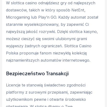
W slottica casino odnajdziesz gry od najlepszych
dostawców, takich w który sposób NetEnt,
Microgaming lub Play’n GO. Każdy automat został
starannie wyselekcjonowany, by zapewnić Ci
najwyższą jakość rozrywki. Dzięki slottica kasyno,
możesz cieszyć się swoimi ulubionymi grami
wyjąwszy żadnych ograniczeń. Slottica Casino
Polska proponuje fanom niezwykłą kolekcję
najznamienitszych automatów internetowego.
Bezpieczeństwo Transakcji
Licencje te stanowią świadectwo zgodności
platformy z surowymi przepisami, zapewniając
użytkownikom pewne i otwarte środowisko
obstawiania. W slotica dbamy o Twe