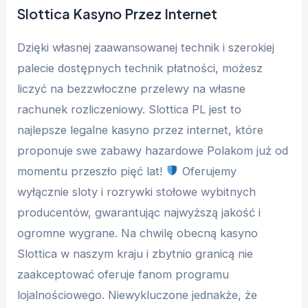
Slottica Kasyno Przez Internet
Dzięki własnej zaawansowanej technik i szerokiej
palecie dostępnych technik płatności, możesz
liczyć na bezzwłoczne przelewy na własne
rachunek rozliczeniowy. Slottica PL jest to
najlepsze legalne kasyno przez internet, które
proponuje swe zabawy hazardowe Polakom już od
momentu przeszło pięć lat!
Oferujemy
wyłącznie sloty i rozrywki stołowe wybitnych
producentów, gwarantując najwyższą jakość i
ogromne wygrane. Na chwilę obecną kasyno
Slottica w naszym kraju i zbytnio granicą nie
zaakceptować oferuje fanom programu
lojalnościowego. Niewykluczone jednakże, że