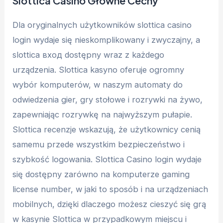
Slottica Casino Główne Cechy
Dla oryginalnych użytkowników slottica casino
login wydaje się nieskomplikowany i zwyczajny, a
slottica вход dostępny wraz z każdego
urządzenia. Slottica kasyno oferuje ogromny
wybór komputerów, w naszym automaty do
odwiedzenia gier, gry stołowe i rozrywki na żywo,
zapewniając rozrywkę na najwyższym pułapie.
Slottica recenzje wskazują, że użytkownicy cenią
samemu przede wszystkim bezpieczeństwo i
szybkość logowania. Slottica Casino login wydaje
się dostępny zarówno na komputerze gaming
license number, w jaki to sposób i na urządzeniach
mobilnych, dzięki dlaczego możesz cieszyć się grą
w kasynie Slottica w przypadkowym miejscu i