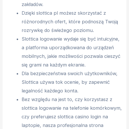
zakładów.
Dzięki slottica pl możesz skorzystać z
różnorodnych ofert, które podnoszą Twoją
rozrywkę do świeżego poziomu.
Slottica logowanie wydaje się być intuicyjne,
a platforma uporządkowana do urządzeń
mobilnych, jakie możliwości pozwala cieszyć
się grami na każdym ekranie.
Dla bezpieczeństwa swoich użytkowników,
Slottica używa tok ocenie, by zapewnić
legalność każdego konta.
Bez względu na jest to, czy korzystasz z
slottica logowanie na telefonie komórkowym,
czy preferujesz slottica casino login na
laptopie, nasza profesjonalna strona