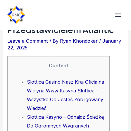
Slottica Indir Europejskim
Przedstawicielem Atlantic
Leave a Comment
/ By
Ryan Khondokar
/
January
22, 2025
Content
Slottica Casino Nasz Kraj Oficjalna
Witryna Www Kasyna Slottica –
Wszystko Co Jesteś Zobligowany
Wiedzieć
Slottica Kasyno – Odnajdź Ścieżkę
Do Ogromnych Wygranych