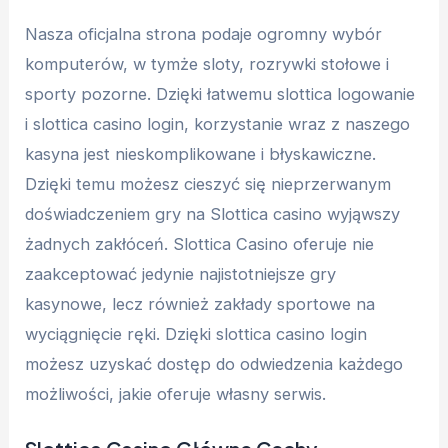
Nasza oficjalna strona podaje ogromny wybór
komputerów, w tymże sloty, rozrywki stołowe i
sporty pozorne. Dzięki łatwemu slottica logowanie
i slottica casino login, korzystanie wraz z naszego
kasyna jest nieskomplikowane i błyskawiczne.
Dzięki temu możesz cieszyć się nieprzerwanym
doświadczeniem gry na Slottica casino wyjąwszy
żadnych zakłóceń. Slottica Casino oferuje nie
zaakceptować jedynie najistotniejsze gry
kasynowe, lecz również zakłady sportowe na
wyciągnięcie ręki. Dzięki slottica casino login
możesz uzyskać dostęp do odwiedzenia każdego
możliwości, jakie oferuje własny serwis.