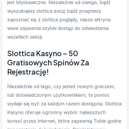
jest błyskawiczne. Niezależnie od owego, bądź
wyszukujesz slottica вход bądź pragniesz
zapoznać się z slottica poglądy, nasza witryna
www zapewnia szybki dostęp do odwiedzenia
wszelkich sekcji.
Slottica Kasyno – 50
Gratisowych Spinów Za
Rejestrację!
Niezależnie od tego, czy jesteś nowym graczem,
lub doświadczonym użytkownikiem, ta pomoc
wydaje się być za każdym razem dostępna. Slottica
Kasyno oferuje ogromny wybór najlepszych
konsol przez internet, które zapewnią Tobie godne