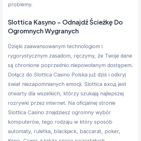
problemy.
Slottica Kasyno – Odnajdź Ścieżkę Do
Ogromnych Wygranych
Dzięki zaawansowanym technologiom i
rygorystycznym zasadom, ręczymy, że Twoje dane
są chronione poprzednio niepowołanym dostępem.
Dołącz do Slottica Casino Polska już dziś i odkryj
świat niezapomnianych emocji. Slottica вход jest
otwarty dla wszelkich, którzy szukają najlepszej
rozrywki przez internet. Na oficjalnej stronie
Slottica Casino znajdziesz ogromny wybór
komputerów, tego rodzaju w który sposób
automaty, ruletka, blackjack, baccarat, poker,
Keno, Craps a także sporo pozostałych.