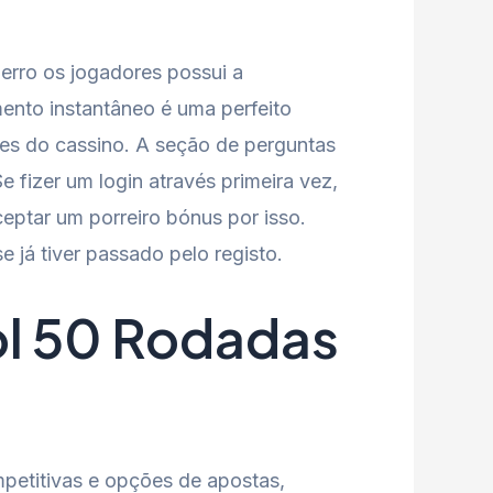
erro os jogadores possui a
ento instantâneo é uma perfeito
ões do cassino. A seção de perguntas
 fizer um login através primeira vez,
eptar um porreiro bónus por isso.
 já tiver passado pelo registo.
ol ️50 Rodadas
petitivas e opções de apostas,