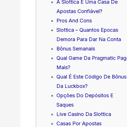
A Slottica É Uma Casa De
Apostas Confiável?
Pros And Cons
Slottica – Quantos Epocas
Demora Para Dar Na Conta
Bônus Semanais
Qual Game Da Pragmatic Pag
Mais?
Qual É Este Código De Bônus
Da Luckbox?
Opções Do Depósitos E
Saques
Live Casino Da Slottica
Casas Por Apostas