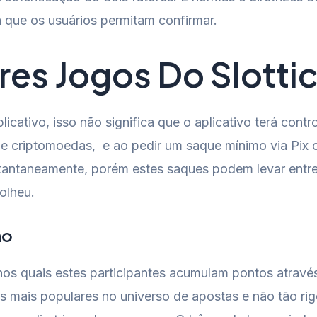
 que os usuários permitam confirmar.
res Jogos Do Slotti
icativo, isso não significa que o aplicativo terá contro
x e criptomoedas, e ao pedir um saque mínimo via Pix 
tantaneamente, porém estes saques podem levar entre
olheu.
no
nos quais estes participantes acumulam pontos atravé
 mais populares no universo de apostas e não tão rig