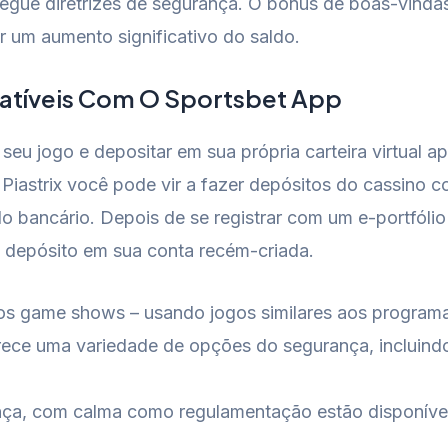
 segue diretrizes de segurança. O bônus de boas-vindas
 um aumento significativo do saldo.
atíveis Com O Sportsbet App
seu jogo e depositar em sua própria carteira virtual 
Piastrix você pode vir a fazer depósitos do cassino 
 bancário. Depois de se registrar com um e-portfólio 
um depósito em sua conta recém-criada.
os game shows – usando jogos similares aos programa
ece uma variedade de opções do segurança, incluindo
ança, com calma como regulamentação estão disponívei