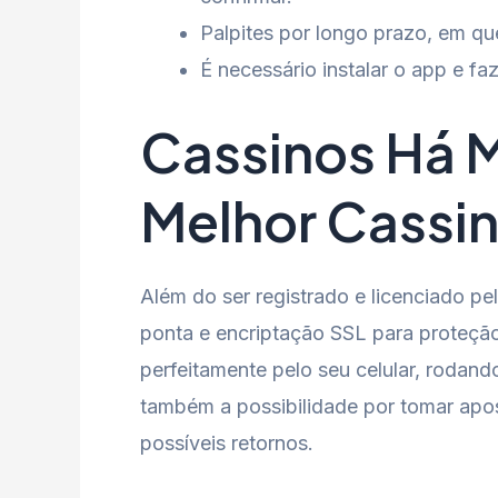
Palpites por longo prazo, em 
É necessário instalar o app e f
Cassinos Há M
Melhor Cassi
Além do ser registrado e licenciado pe
ponta e encriptação SSL para proteção
perfeitamente pelo seu celular, rodan
também a possibilidade por tomar apos
possíveis retornos.