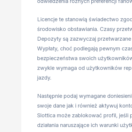
odwiedzenia różnych preferencji fanów
Licencje te stanowią świadectwo zgod
środowisko obstawiania. Czasy przetw
Depozyty są zazwyczaj przetwarzane 
Wypłaty, choć podlegają pewnym czaso
bezpieczeństwa swoich użytkowników, 
zwykle wymaga od użytkowników repr
jazdy.
Następnie podaj wymagane doniesienia,
swoje dane jak i również aktywuj kon
Slottica może zablokować profil, jeśl
działania naruszające ich warunki uży