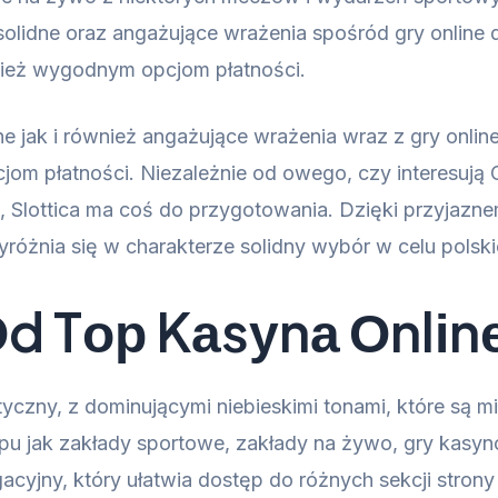
 solidne oraz angażujące wrażenia spośród gry online
nież wygodnym opcjom płatności.
ne jak i również angażujące wrażenia wraz z gry online 
m płatności. Niezależnie od owego, czy interesują C
, Slottica ma coś do przygotowania. Dzięki przyjazne
różnia się w charakterze solidny wybór w celu polsk
d Tор Kаsуnа Оnlіnе
istyczny, z dominującymi niebieskimi tonami, które są m
ypu jak zakłady sportowe, zakłady na żywo, gry kasyn
gacyjny, który ułatwia dostęp do różnych sekcji stro