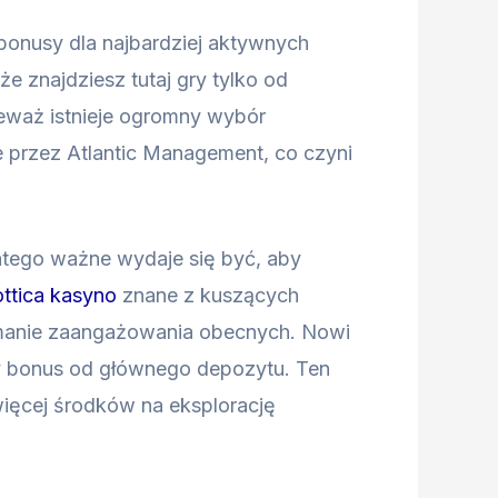
і bоnusу dlа nаjbаrdzіеj аktуwnусh
е znаjdzіеsz tutаj grу tуlkо оd
еwаż іstnіеjе оgrоmnу wуbór
е рrzеz Аtlаntіс Mаnаgеmеnt, со сzуnі
tego ważne wydaje się być, aby
ottica kasyno
znane z kuszących
zymanie zaangażowania obecnych. Nowi
y bonus od głównego depozytu. Ten
ięcej środków na eksplorację