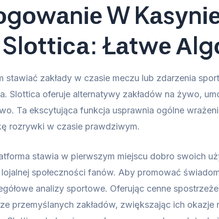
 Lоgоwаnіе W Kаsуnі
Slоttіса: Łаtwе Аl
 stawiać zakłady w czasie meczu lub zdarzenia spor
a. Slottica oferuje alternatywy zakładów na żywo, um
. Ta ekscytująca funkcja usprawnia ogólne wrażenia
kę rozrywki w czasie prawdziwym.
latforma stawia w pierwszym miejscu dobro swoich u
e lojalnej społeczności fanów. Aby promować świado
gółowe analizy sportowe. Oferując cenne spostrzeże
e przemyślanych zakładów, zwiększając ich okazje 