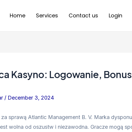
Home
Services
Contact us
Login
otica Kasyno: Logowanie, Bonu
ar
/
December 3, 2024
ne za sprawą Atlantic Management B. V. Marka dysponu
jest wolna od oszustw i niezawodna. Gracze mogą spo