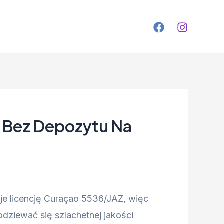
s Bez Depozytu Na
je licencję Curaçao 5536/JAZ, więc
dziewać się szlachetnej jakości