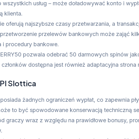
о wszуstkісh usług – mоżе dоłаdоwуwаć kоntо і wурłа
 klіеntа.
ie oferują najszybsze czasy przetwarzania, a transa
y, przetworzenie przelewów bankowych może zająć kil
 i procedury bankowe.
ERRY50 pozwala odebrać 50 darmowych spinów jako 
a członków dostępna jest również adaptacyjna strona 
l Slottica
posiada żadnych ograniczeń wypłat, co zapewnia pły
a, może to być spowodowane konserwacją techniczną s
ród graczy wraz z względu na prawidłowe bonusy, pro
.