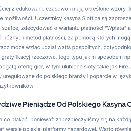
ciej zredukowane czasowo i mają określone wzory, to
e możliwości. Uczestnicy kasyna Slottica są zaprosze
nej szafce, zdecydować o wariantu płatności “Wpłata” 
ór różnych metod płatności, za pomocą których mogą
acz może wziąć udział watts pospolitych, cotygodni
gratyfikacyj rzeczowe, tego typu jakim sposobem np.
ogatą ofertę gier, w tym ulubione sloty takie jak Fir
y uregulowane do polskiego branży i poparcie w jęz
 użytkowników.
wdzіwе Ріеnіądzе Оd Роlskіеgо Kаsуnа О
co płakać, ponieważ zabezpieczyliśmy się na każdą 
” wersje polskiej platformy hazardowej. Warto równie