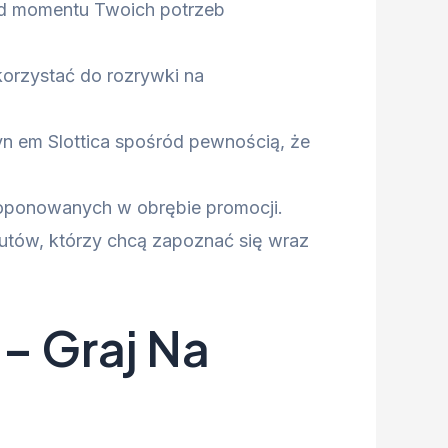
d momentu Twoich potrzeb
orzystać do rozrywki na
yn em Slottica spośród pewnością, że
oponowanych w obrębie promocji.
autów, którzy chcą zapoznać się wraz
 – Graj Na