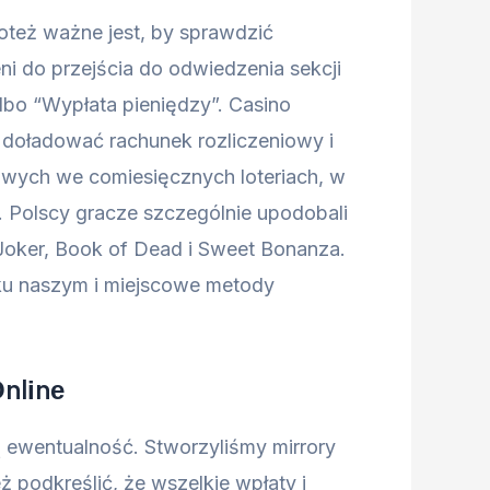
też ważne jest, by sprawdzić
ni do przejścia do odwiedzenia sekcji
albo “Wypłata pieniędzy”. Casino
 doładować rachunek rozliczeniowy i
owych we comiesięcznych loteriach, w
 Polscy gracze szczególnie upodobali
e Joker, Book of Dead i Sweet Bonanza.
yku naszym i miejscowe metody
nlіnе
ewentualność. Stworzyliśmy mirrory
ż podkreślić, że wszelkie wpłaty i