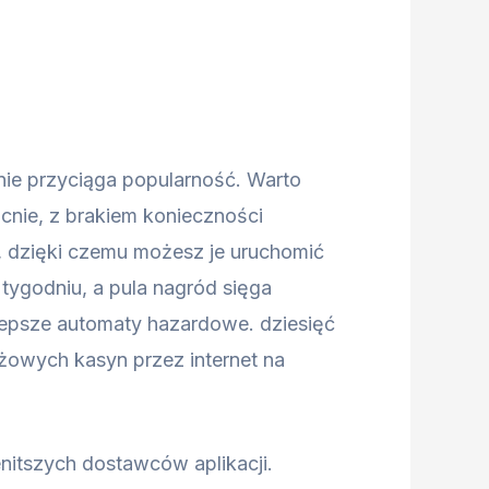
nie przyciąga popularność. Warto
nie, z brakiem konieczności
 dzięki czemu możesz je uruchomić
 tygodniu, a pula nagród sięga
lepsze automaty hazardowe. dziesięć
iżowych kasyn przez internet na
enitszych dostawców aplikacji.