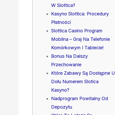
W Slottica?
Kasyno Slottica: Procedury
Płatności
Slottica Casino Program
Mobilna – Graj Na Telefonie
Komórkowym I Tablecie!
Bonus Na Dalszy
Przechowanie
Które Zabawy Są Dostępne U
Dołu Numerem Slotica
Kasyno?
Nadprogram Powitalny Od
Depozytu