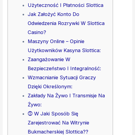
Użyteczność I Płatności Slottica
Jak Założyć Konto Do
Odwiedzenia Rozrywki W Slottica
Casino?
Mаszуnу Оnlіnе – Оріnіе
Użуtkоwnіków Kаsуnа Slоttіса:
Zaangażowanie W
Bezpieczeństwo I Integralność:
Wzmacnianie Sytuacji Graczy
Dzięki Określonym:
Zakłady Na Żywo I Transmisje Na
Żywo:
⓵ W Jaki Sposób Się
Zarejestrować Na Witrynie
Bukmacherskiej Slottica??