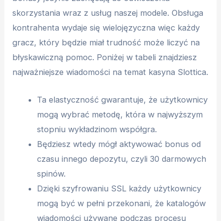
skorzystania wraz z usług naszej modele. Obsługa
kontrahenta wydaje się wielojęzyczna więc każdy
gracz, który będzie miał trudność może liczyć na
błyskawiczną pomoc. Poniżej w tabeli znajdziesz
najważniejsze wiadomości na temat kasyna Slottica.
Ta elastyczność gwarantuje, że użytkownicy
mogą wybrać metodę, która w najwyższym
stopniu wykładzinom współgra.
Będziesz wtedy mógł aktywować bonus od
czasu innego depozytu, czyli 30 darmowych
spinów.
Dzięki szyfrowaniu SSL każdy użytkownicy
mogą być w pełni przekonani, że katalogów
wiadomości używane podczas procesu