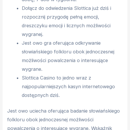
Dołącz do odwiedzenia Slottica już dziś i
rozpocznij przygodę pełną emocji,
dreszczyku emocji i licznych możliwości
wygranej.
Jest owo gra oferująca odkrywanie
słowiańskiego folkloru obok jednoczesnej
możliwości powalczenia o interesujące
wygrane.
Slottica Casino to jedno wraz z
najpopularniejszych kasyn internetowego
dostępnych dziś.
Jest owo uciecha oferująca badanie słowiańskiego
folkloru obok jednoczesnej możliwości
powalczenia o interesujące wygrane. Wskaźnik