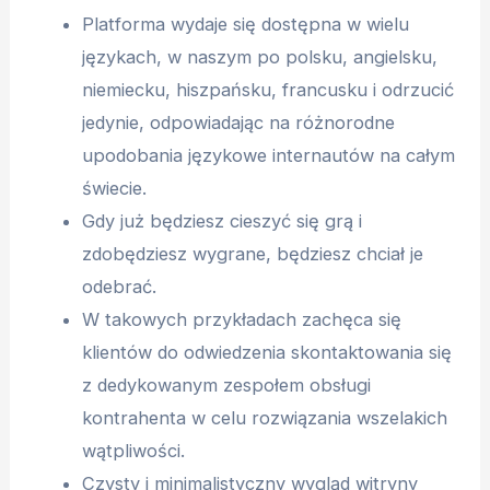
Platforma wydaje się dostępna w wielu
językach, w naszym po polsku, angielsku,
niemiecku, hiszpańsku, francusku i odrzucić
jedynie, odpowiadając na różnorodne
upodobania językowe internautów na całym
świecie.
Gdy już będziesz cieszyć się grą i
zdobędziesz wygrane, będziesz chciał je
odebrać.
W takowych przykładach zachęca się
klientów do odwiedzenia skontaktowania się
z dedykowanym zespołem obsługi
kontrahenta w celu rozwiązania wszelakich
wątpliwości.
Czysty i minimalistyczny wygląd witryny