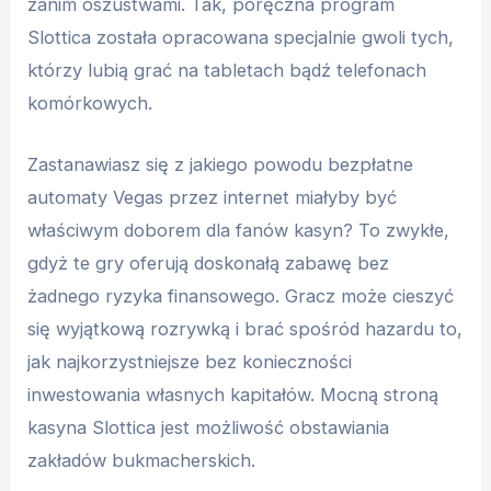
zanim oszustwami. Tak, poręczna program
Slottica została opracowana specjalnie gwoli tych,
którzy lubią grać na tabletach bądź telefonach
komórkowych.
Zastanawiasz się z jakiego powodu bezpłatne
automaty Vegas przez internet miałyby być
właściwym doborem dla fanów kasyn? To zwykłe,
gdyż te gry oferują doskonałą zabawę bez
żadnego ryzyka finansowego. Gracz może cieszyć
się wyjątkową rozrywką i brać spośród hazardu to,
jak najkorzystniejsze bez konieczności
inwestowania własnych kapitałów. Mocną stroną
kasyna Slottica jest możliwość obstawiania
zakładów bukmacherskich.