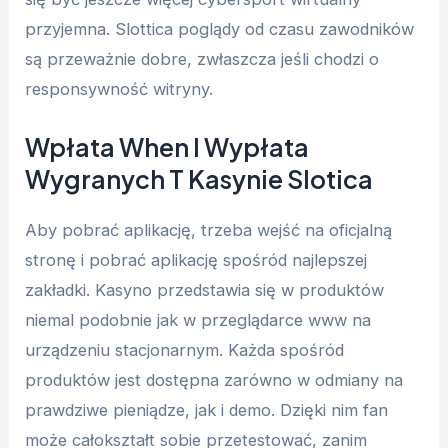
przyjemna. Slottica poglądy od czasu zawodników
są przeważnie dobre, zwłaszcza jeśli chodzi o
responsywność witryny.
Wpłata When I Wypłata
Wygranych T Kasynie Slotica
Aby pobrać aplikację, trzeba wejść na oficjalną
stronę i pobrać aplikację spośród najlepszej
zakładki. Kasyno przedstawia się w produktów
niemal podobnie jak w przeglądarce www na
urządzeniu stacjonarnym. Każda spośród
produktów jest dostępna zarówno w odmiany na
prawdziwe pieniądze, jak i demo. Dzięki nim fan
może całokształt sobie przetestować, zanim