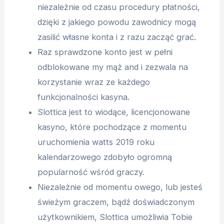
niezależnie od czasu procedury płatności,
dzięki z jakiego powodu zawodnicy mogą
zasilić własne konta i z razu zacząć grać.
Raz sprawdzone konto jest w pełni
odblokowane my mąż and i zezwala na
korzystanie wraz ze każdego
funkcjonalności kasyna.
Slottica jest to wiodące, licencjonowane
kasyno, które pochodzące z momentu
uruchomienia watts 2019 roku
kalendarzowego zdobyło ogromną
popularność wśród graczy.
Niezależnie od momentu owego, lub jesteś
świeżym graczem, bądź doświadczonym
użytkownikiem, Slottica umożliwia Tobie