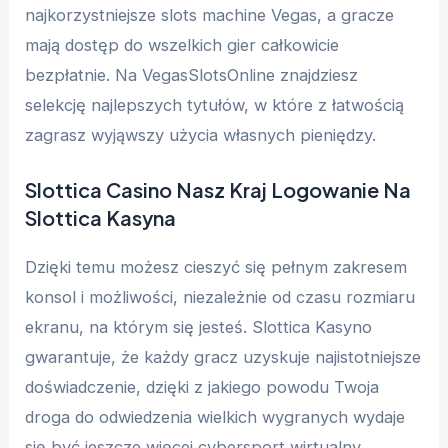
najkorzystniejsze slots machine Vegas, a gracze
mają dostęp do wszelkich gier całkowicie
bezpłatnie. Na VegasSlotsOnline znajdziesz
selekcję najlepszych tytułów, w które z łatwością
zagrasz wyjąwszy użycia własnych pieniędzy.
Slottica Casino Nasz Kraj Logowanie Na
Slottica Kasyna
Dzięki temu możesz cieszyć się pełnym zakresem
konsol i możliwości, niezależnie od czasu rozmiaru
ekranu, na którym się jesteś. Slottica Kasyno
gwarantuje, że każdy gracz uzyskuje najistotniejsze
doświadczenie, dzięki z jakiego powodu Twoja
droga do odwiedzenia wielkich wygranych wydaje
się być jeszcze więcej cybersport wirtualny