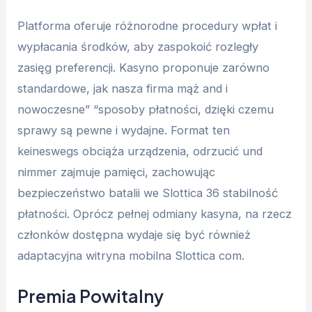
Platforma oferuje różnorodne procedury wpłat i
wypłacania środków, aby zaspokoić rozległy
zasięg preferencji. Kasyno proponuje zarówno
standardowe, jak nasza firma mąż and i
nowoczesne” “sposoby płatności, dzięki czemu
sprawy są pewne i wydajne. Format ten
keineswegs obciąża urządzenia, odrzucić und
nimmer zajmuje pamięci, zachowując
bezpieczeństwo batalii we Slottica 36 stabilność
płatności. Oprócz pełnej odmiany kasyna, na rzecz
członków dostępna wydaje się być również
adaptacyjna witryna mobilna Slottica com.
Premia Powitalny