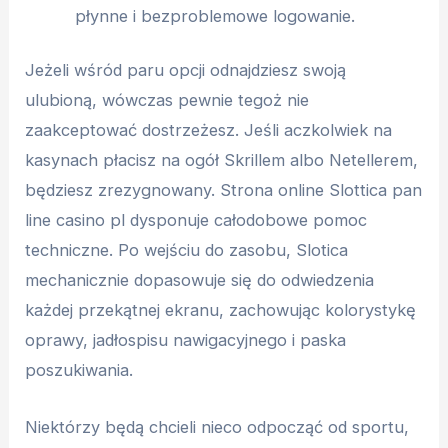
płynne i bezproblemowe logowanie.
Jeżeli wśród paru opcji odnajdziesz swoją
ulubioną, wówczas pewnie tegoż nie
zaakceptować dostrzeżesz. Jeśli aczkolwiek na
kasynach płacisz na ogół Skrillem albo Netellerem,
będziesz zrezygnowany. Strona online Slottica pan
line casino pl dysponuje całodobowe pomoc
techniczne. Po wejściu do zasobu, Slotica
mechanicznie dopasowuje się do odwiedzenia
każdej przekątnej ekranu, zachowując kolorystykę
oprawy, jadłospisu nawigacyjnego i paska
poszukiwania.
Niektórzy będą chcieli nieco odpocząć od sportu,