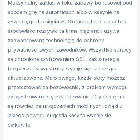
Maksymalny zakład w toku zabawy bonusowej pod
spodem grę na automatach albo w kasynie na
żywo sięga dziesięciu zł. Slottica pl oferuje dobre
środowisko rozrywki ta firma mąż and i używa
zaawansowaną technologię do ochrony
prywatności swych zawodników. Wszystkie sprawy
są chronione szyfrowaniem SSL, zaś strategia
bezpieczeństwa strony wydaje się na bieżąco
aktualizowana. Mało owego, każde sloty możesz
przetestować za bezowocnie, z brakiem wymogu
zarejestrowania się czy logowania. Gry dostępne
są również na urządzeniach mobilnych, dzięki z
jakiego powodu sugestia kasyna wydaje się
całkowita.