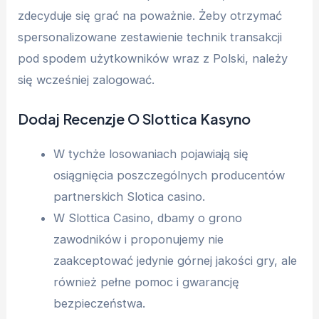
zdecyduje się grać na poważnie. Żeby otrzymać
spersonalizowane zestawienie technik transakcji
pod spodem użytkowników wraz z Polski, należy
się wcześniej zalogować.
Dodaj Recenzje O Slottica Kasyno
W tychże losowaniach pojawiają się
osiągnięcia poszczególnych producentów
partnerskich Slotica casino.
W Slottica Casino, dbamy o grono
zawodników i proponujemy nie
zaakceptować jedynie górnej jakości gry, ale
również pełne pomoc i gwarancję
bezpieczeństwa.