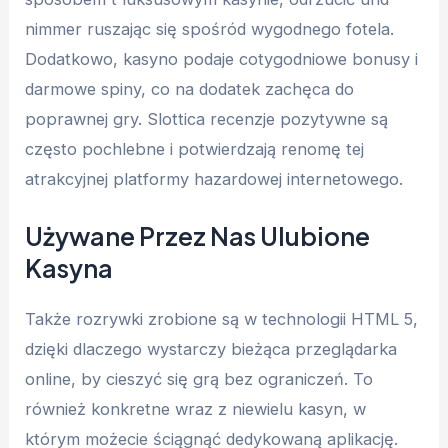
nimmer ruszając się spośród wygodnego fotela.
Dodatkowo, kasyno podaje cotygodniowe bonusy i
darmowe spiny, co na dodatek zachęca do
poprawnej gry. Slottica recenzje pozytywne są
często pochlebne i potwierdzają renomę tej
atrakcyjnej platformy hazardowej internetowego.
Używane Przez Nas Ulubione
Kasyna
Także rozrywki zrobione są w technologii HTML 5,
dzięki dlaczego wystarczy bieżąca przeglądarka
online, by cieszyć się grą bez ograniczeń. To
również konkretne wraz z niewielu kasyn, w
którym możecie ściągnąć dedykowaną aplikację.