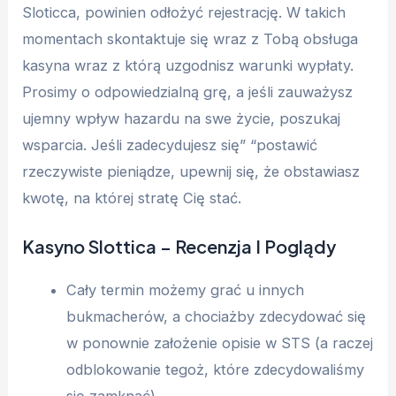
Sloticca, powinien odłożyć rejestrację. W takich
momentach skontaktuje się wraz z Tobą obsługa
kasyna wraz z którą uzgodnisz warunki wypłaty.
Prosimy o odpowiedzialną grę, a jeśli zauważysz
ujemny wpływ hazardu na swe życie, poszukaj
wsparcia. Jeśli zadecydujesz się” “postawić
rzeczywiste pieniądze, upewnij się, że obstawiasz
kwotę, na której stratę Cię stać.
Kasyno Slottica – Recenzja I Poglądy
Cały termin możemy grać u innych
bukmacherów, a chociażby zdecydować się
w ponownie założenie opisie w STS (a raczej
odblokowanie tegoż, które zdecydowaliśmy
się zamknąć).