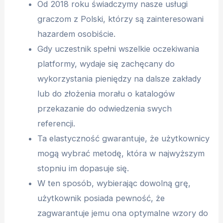
Od 2018 roku świadczymy nasze usługi
graczom z Polski, którzy są zainteresowani
hazardem osobiście.
Gdy uczestnik spełni wszelkie oczekiwania
platformy, wydaje się zachęcany do
wykorzystania pieniędzy na dalsze zakłady
lub do złożenia morału o katalogów
przekazanie do odwiedzenia swych
referencji.
Ta elastyczność gwarantuje, że użytkownicy
mogą wybrać metodę, która w najwyższym
stopniu im dopasuje się.
W ten sposób, wybierając dowolną grę,
użytkownik posiada pewność, że
zagwarantuje jemu ona optymalne wzory do