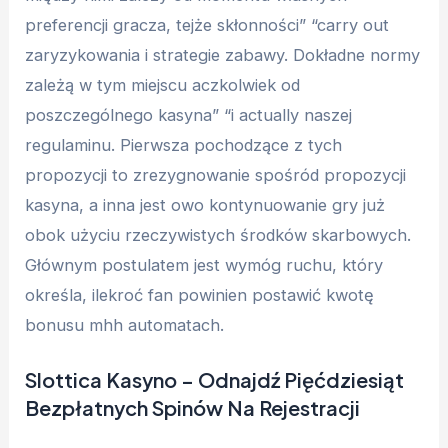
preferencji gracza, tejże skłonności” “carry out
zaryzykowania i strategie zabawy. Dokładne normy
zależą w tym miejscu aczkolwiek od
poszczególnego kasyna” “i actually naszej
regulaminu. Pierwsza pochodzące z tych
propozycji to zrezygnowanie spośród propozycji
kasyna, a inna jest owo kontynuowanie gry już
obok użyciu rzeczywistych środków skarbowych.
Głównym postulatem jest wymóg ruchu, który
określa, ilekroć fan powinien postawić kwotę
bonusu mhh automatach.
Slottica Kasyno – Odnajdź Pięćdziesiąt
Bezpłatnych Spinów Na Rejestracji