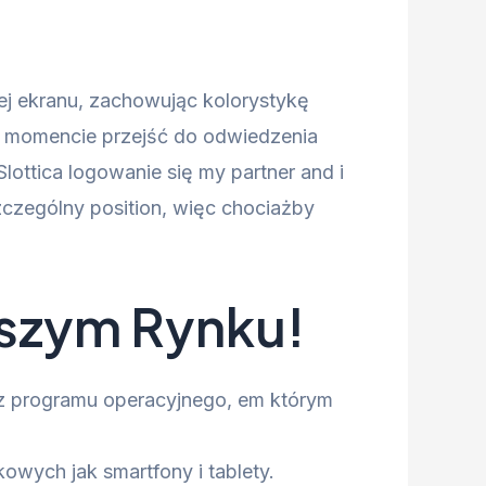
ej ekranu, zachowując kolorystykę
ej momencie przejść do odwiedzenia
lottica logowanie się my partner and i
zczególny position, więc chociażby
aszym Rynku!
 z programu operacyjnego, em którym
wych jak smartfony i tablety.