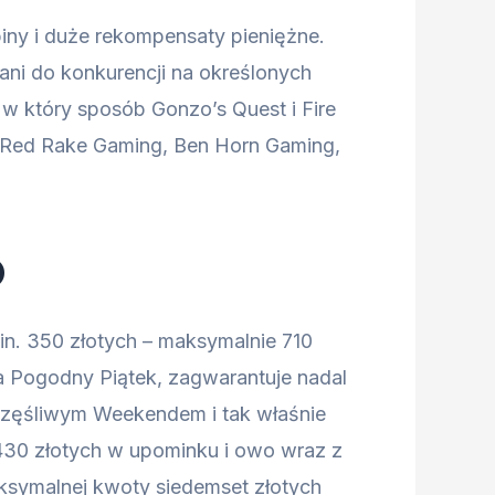
iny i duże rekompensaty pieniężne.
ani do konkurencji na określonych
 w który sposób Gonzo’s Quest i Fire
ak Red Rake Gaming, Ben Horn Gaming,
o
n. 350 złotych – maksymalnie 710
a Pogodny Piątek, zagwarantuje nadal
zczęśliwym Weekendem i tak właśnie
430 złotych w upominku i owo wraz z
ksymalnej kwoty siedemset złotych