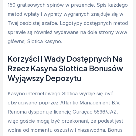
150 gratisowych spinów w prezencie. Spis każdego
metod wpłaty i wypłaty wygranych znajduje się w
Twej osobistej szafce. Logotypy dostępnych metod
sprawie są również wydawane na dole strony www
głównej Slotica kasyno.
Korzyści I Wady Dostępnych Na
Rzecz Kasyna Slottica Bonusów
Wyjąwszy Depozytu
Kasyno internetowego Slotica wydaje się być
obsługiwane poprzez Atlantic Management B.V.
Renoma dysponuje licencję Curaçao 5536/JAZ,
więc goście mogą być przekonani, że podest jest
wolna od momentu oszustw i niezawodna. Bonus