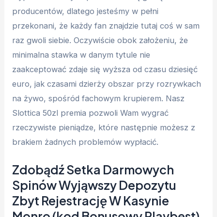
producentów, dlatego jesteśmy w pełni
przekonani, że każdy fan znajdzie tutaj coś w sam
raz gwoli siebie. Oczywiście obok założeniu, że
minimalna stawka w danym tytule nie
zaakceptować zdaje się wyższa od czasu dziesięć
euro, jak czasami dzierży obszar przy rozrywkach
na żywo, spośród fachowym krupierem. Nasz
Slottica 50zl premia pozwoli Wam wygrać
rzeczywiste pieniądze, które następnie możesz z
brakiem żadnych problemów wypłacić.
Zdobądź Setka Darmowych
Spinów Wyjąwszy Depozytu
Zbyt Rejestrację W Kasynie
Monro (kod Bonusowy Playbest)