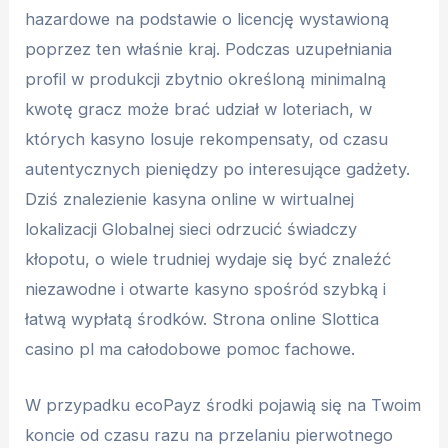
hazardowe na podstawie o licencję wystawioną
poprzez ten właśnie kraj. Podczas uzupełniania
profil w produkcji zbytnio określoną minimalną
kwotę gracz może brać udział w loteriach, w
których kasyno losuje rekompensaty, od czasu
autentycznych pieniędzy po interesujące gadżety.
Dziś znalezienie kasyna online w wirtualnej
lokalizacji Globalnej sieci odrzucić świadczy
kłopotu, o wiele trudniej wydaje się być znaleźć
niezawodne i otwarte kasyno spośród szybką i
łatwą wypłatą środków. Strona online Slottica
casino pl ma całodobowe pomoc fachowe.
W przypadku ecoPayz środki pojawią się na Twoim
koncie od czasu razu na przelaniu pierwotnego