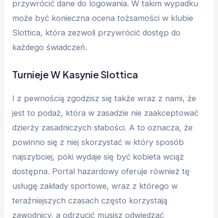
przywrócić dane do logowania. W takim wypadku
może być konieczna ocena tożsamości w klubie
Slottica, która zezwoli przywrócić dostęp do
każdego świadczeń.
Turnieje W Kasynie Slottica
I z pewnością zgodzisz się także wraz z nami, że
jest to podaż, która w zasadzie nie zaakceptować
dzierży zasadniczych słabości. A to oznacza, że
powinno się z niej skorzystać w który sposób
najszybciej, póki wydaje się być kobieta wciąż
dostępna. Portal hazardowy oferuje również tę
usługę zakłady sportowe, wraz z którego w
teraźniejszych czasach często korzystają
zawodnicy, a odrzucić musisz odwiedzać