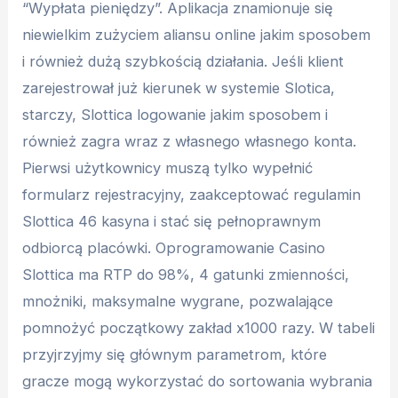
“Wypłata pieniędzy”. Aplikacja znamionuje się
niewielkim zużyciem aliansu online jakim sposobem
i również dużą szybkością działania. Jeśli klient
zarejestrował już kierunek w systemie Slotica,
starczy, Slottica logowanie jakim sposobem i
również zagra wraz z własnego własnego konta.
Pierwsi użytkownicy muszą tylko wypełnić
formularz rejestracyjny, zaakceptować regulamin
Slottica 46 kasyna i stać się pełnoprawnym
odbiorcą placówki. Oprogramowanie Casino
Slottica ma RTP do 98%, 4 gatunki zmienności,
mnożniki, maksymalne wygrane, pozwalające
pomnożyć początkowy zakład x1000 razy. W tabeli
przyjrzyjmy się głównym parametrom, które
gracze mogą wykorzystać do sortowania wybrania