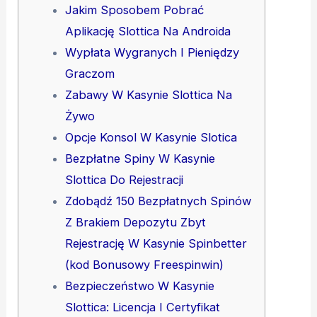
Jakim Sposobem Pobrać
Aplikację Slottica Na Androida
Wypłata Wygranych I Pieniędzy
Graczom
Zabawy W Kasynie Slottica Na
Żywo
Opcje Konsol W Kasynie Slotica
Bezpłatne Spiny W Kasynie
Slottica Do Rejestracji
Zdobądź 150 Bezpłatnych Spinów
Z Brakiem Depozytu Zbyt
Rejestrację W Kasynie Spinbetter
(kod Bonusowy Freespinwin)
Bezpieczeństwo W Kasynie
Slottica: Licencja I Certyfikat