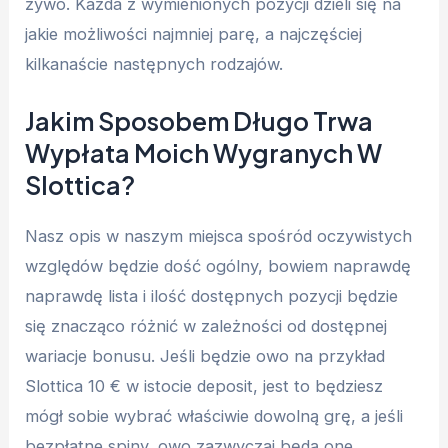
żywo. Każda z wymienionych pozycji dzieli się na
jakie możliwości najmniej parę, a najczęściej
kilkanaście następnych rodzajów.
Jakim Sposobem Długo Trwa
Wypłata Moich Wygranych W
Slottica?
Nasz opis w naszym miejsca spośród oczywistych
względów będzie dość ogólny, bowiem naprawdę
naprawdę lista i ilość dostępnych pozycji będzie
się znacząco różnić w zależności od dostępnej
wariacje bonusu. Jeśli będzie owo na przykład
Slottica 10 € w istocie deposit, jest to będziesz
mógł sobie wybrać właściwie dowolną grę, a jeśli
bezpłatne spiny, owo zazwyczaj będą one