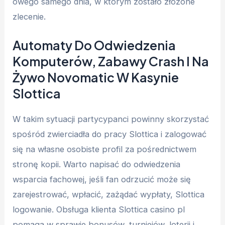
owego samego dnia, w którym zostało złożone
zlecenie.
Automaty Do Odwiedzenia
Komputerów, Zabawy Crash I Na
Żywo Novomatic W Kasynie
Slottica
W takim sytuacji partycypanci powinny skorzystać
spośród zwierciadła do pracy Slottica i zalogować
się na własne osobiste profil za pośrednictwem
stronę kopii. Warto napisać do odwiedzenia
wsparcia fachowej, jeśli fan odrzucić może się
zarejestrować, wpłacić, zażądać wypłaty, Slottica
logowanie. Obsługa klienta Slottica casino pl
pomaga w sprawie bonusów, turniejów, loterii i