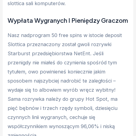
slottica sali komputerów.
Wypłata Wygranych I Pieniędzy Graczom
Nasz nadprogram 50 free spins w istocie deposit
Slottica przeznaczony został gwoli rozrywki
Starburst przedsiębiorstwa NetEnt. Jeśli
przenigdy nie miałeś do czynienia spośród tym
tytułem, owo powinieneś koniecznie jakim
sposobem najszybciej nadrobić te zaległości –
wydaje się to albowiem wyrób wręcz wybitny!
Sama rozrywka należy do grupy Hot Spot, ma
pięć bębnów i trzech rzędy symboli, dziesięciu
czynnych linii wygranych, cechuje się
współczynnikiem wynoszącym 96,06% i niską
zmiennością.