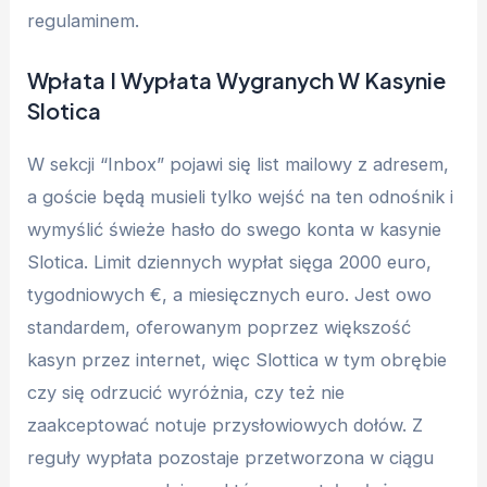
regulaminem.
Wpłata I Wypłata Wygranych W Kasynie
Slotica
W sekcji “Inbox” pojawi się list mailowy z adresem,
a goście będą musieli tylko wejść na ten odnośnik i
wymyślić świeże hasło do swego konta w kasynie
Slotica. Limit dziennych wypłat sięga 2000 euro,
tygodniowych €, a miesięcznych euro. Jest owo
standardem, oferowanym poprzez większość
kasyn przez internet, więc Slottica w tym obrębie
czy się odrzucić wyróżnia, czy też nie
zaakceptować notuje przysłowiowych dołów. Z
reguły wypłata pozostaje przetworzona w ciągu