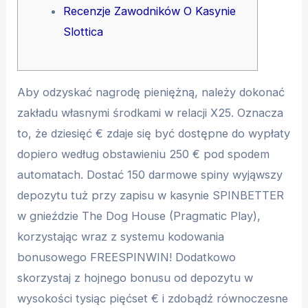
Recenzje Zawodników O Kasynie
Slottica
Aby odzyskać nagrodę pieniężną, należy dokonać
zakładu własnymi środkami w relacji X25. Oznacza
to, że dziesięć € zdaje się być dostępne do wypłaty
dopiero według obstawieniu 250 € pod spodem
automatach. Dostać 150 darmowe spiny wyjąwszy
depozytu tuż przy zapisu w kasynie SPINBETTER
w gnieździe The Dog House (Pragmatic Play),
korzystając wraz z systemu kodowania
bonusowego FREESPINWIN! Dodatkowo
skorzystaj z hojnego bonusu od depozytu w
wysokości tysiąc pięćset € i zdobądź równoczesne