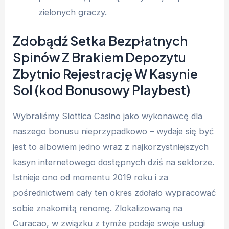
zielonych graczy.
Zdobądź Setka Bezpłatnych
Spinów Z Brakiem Depozytu
Zbytnio Rejestrację W Kasynie
Sol (kod Bonusowy Playbest)
Wybraliśmy Slottica Casino jako wykonawcę dla
naszego bonusu nieprzypadkowo – wydaje się być
jest to albowiem jedno wraz z najkorzystniejszych
kasyn internetowego dostępnych dziś na sektorze.
Istnieje ono od momentu 2019 roku i za
pośrednictwem cały ten okres zdołało wypracować
sobie znakomitą renomę. Zlokalizowaną na
Curacao, w związku z tymże podaje swoje usługi