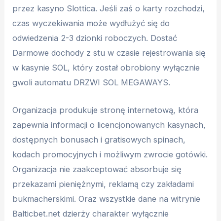
przez kasyno Slottica. Jeśli zaś o karty rozchodzi,
czas wyczekiwania może wydłużyć się do
odwiedzenia 2-3 dzionki roboczych. Dostać
Darmowe dochody z stu w czasie rejestrowania się
w kasynie SOL, który został obrobiony wyłącznie
gwoli automatu DRZWI SOL MEGAWAYS.
Organizacja produkuje stronę internetową, która
zapewnia informacji o licencjonowanych kasynach,
dostępnych bonusach i gratisowych spinach,
kodach promocyjnych i możliwym zwrocie gotówki.
Organizacja nie zaakceptować absorbuje się
przekazami pieniężnymi, reklamą czy zakładami
bukmacherskimi. Oraz wszystkie dane na witrynie
Balticbet.net dzierży charakter wyłącznie