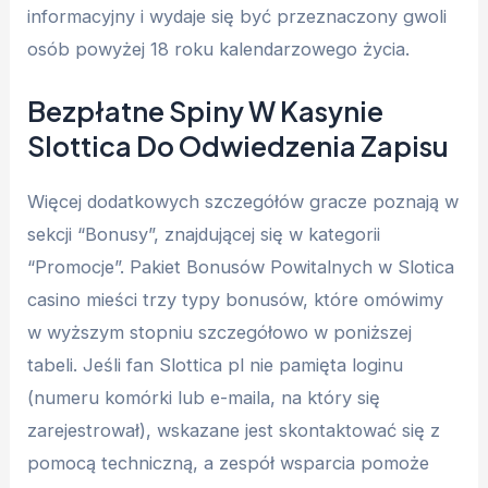
informacyjny i wydaje się być przeznaczony gwoli
osób powyżej 18 roku kalendarzowego życia.
Bezpłatne Spiny W Kasynie
Slottica Do Odwiedzenia Zapisu
Więcej dodatkowych szczegółów gracze poznają w
sekcji “Bonusy”, znajdującej się w kategorii
“Promocje”. Pakiet Bonusów Powitalnych w Slotica
casino mieści trzy typy bonusów, które omówimy
w wyższym stopniu szczegółowo w poniższej
tabeli. Jeśli fan Slottica pl nie pamięta loginu
(numeru komórki lub e-maila, na który się
zarejestrował), wskazane jest skontaktować się z
pomocą techniczną, a zespół wsparcia pomoże