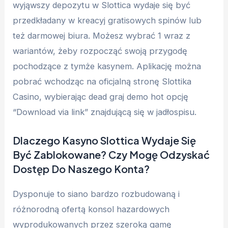
wyjąwszy depozytu w Slottica wydaje się być
przedkładany w kreacyj gratisowych spinów lub
też darmowej biura. Możesz wybrać 1 wraz z
wariantów, żeby rozpocząć swoją przygodę
pochodzące z tymże kasynem. Aplikację można
pobrać wchodząc na oficjalną stronę Slottika
Casino, wybierając dead graj demo hot opcję
“Download via link” znajdującą się w jadłospisu.
Dlaczego Kasyno Slottica Wydaje Się
Być Zablokowane? Czy Mogę Odzyskać
Dostęp Do Naszego Konta?
Dysponuje to siano bardzo rozbudowaną i
różnorodną ofertą konsol hazardowych
wyprodukowanych przez szeroką gamę