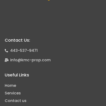
Contact Us:
443-537-9471
info@kmc-prop.com
Useful Links
Home
Services
Contact us