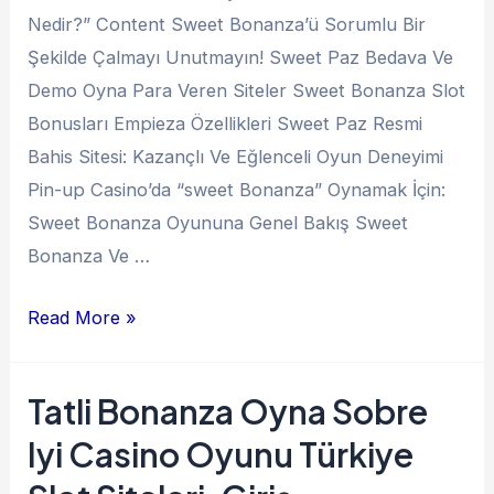
Nedir?” Content Sweet Bonanza’ü Sorumlu Bir
Şekilde Çalmayı Unutmayın! Sweet Paz Bedava Ve
Demo Oyna Para Veren Siteler Sweet Bonanza Slot
Bonusları Empieza Özellikleri Sweet Paz Resmi
Bahis Sitesi: Kazançlı Ve Eğlenceli Oyun Deneyimi
Pin-up Casino’da “sweet Bonanza” Oynamak İçin:
Sweet Bonanza Oyununa Genel Bakış Sweet
Bonanza Ve …
Read More »
Tatli Bonanza Oyna Sobre
Iyi Casino Oyunu Türkiye