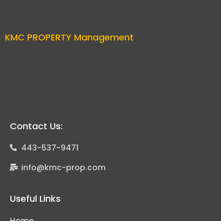
KMC PROPERTY Management
Contact Us:
443-537-9471
info@kmc-prop.com
Useful Links
Home