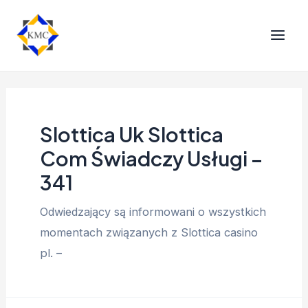
Slottica Uk Slottica
Com Świadczy Usługi –
341
Odwiedzający są informowani o wszystkich
momentach związanych z Slottica casino
pl. –