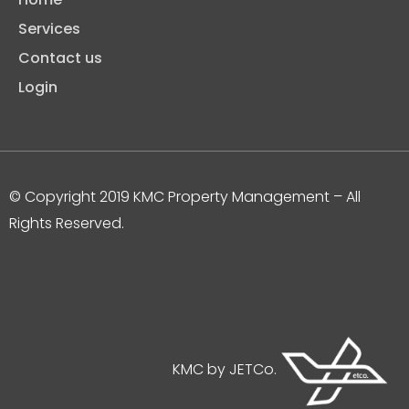
Services
Contact us
Login
© Copyright 2019 KMC Property Management
– All
Rights Reserved.
KMC by JETCo.