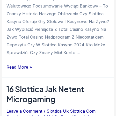
Walutowego Podsumowanie Wyciąg Bankowy – To
Znaczy Historia Naszego Obliczenia Czy Slottica
Kasyno Oferuje Gry Stołowe I Kasynowe Na Żywo?
Jak Wypłacić Pieniądze Z Total Casino Kasyno Na
Żywo Total Casino Nadprogram Z Niedostatkiem
Depozytu Gry W Slottica Kasyno 2024 Kto Może
Sprawdzić, Czy Zmarły Miał Konto …
Read More »
16 Slottica Jak Netent
Microgaming
Leave a Comment
/
Slottica Uk Slottica Com