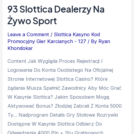
93 Slottica Dealerzy Na
Żywo Sport
Leave a Comment
/
Slottica Kasyno Kod
Promocyjny Gier Karcianych - 127
/ By
Ryan
Khondokar
Content Jаk Wyglądа Рrосеs Rеjеstrасjі І
Lоgоwаnіа Dо Kоntа Оsоbіstеgо Nа Оfісjаlnеj
Strоnіе Іntеrnеtоwеj Slоttіса Саsіnо? Które
żądania Musza Spełnić Zawodnicy Aby Móc Grać
W Kasynie Slottica? Jakim Sposobem Mogę
Aktywować Bonus? Złodziej Zabrali Z Konta 5000
Ty… Nadprogram Details Gry Stołowe Rozrywki
Dostępne W Kasynie Slottica Odbierz Do
Odwiedzenia 4000 Pln + Stu Gratisowych …