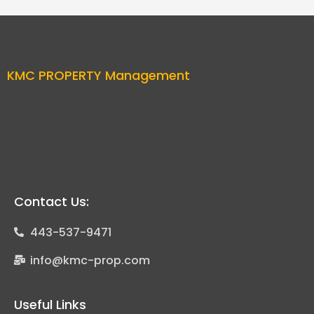
KMC PROPERTY Management
Contact Us:
443-537-9471
info@kmc-prop.com
Useful Links