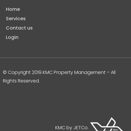
Home
Services
Contact us
Login
© Copyright 2019 KMC Property Management
– All
Rights Reserved.
KMC by JETCo.