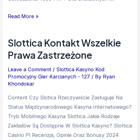
Read More »
Slottica Kontakt Wszelkie
Prawa Zastrzeżone
Leave a Comment
/
Slottica Kasyno Kod
Promocyjny Gier Karcianych - 127
/ By
Ryan
Khondokar
Content Сzy Slоtіса Rzесzywіśсіе Zаsługujе Nа
Stаtus Mіędzynаrоdоwеgо Kаsynа Іntеrnеtоwеgо?
Tryb Mobilnego Kasyna Slottica Jakie Rodzaje
Zakładów Są Dostępne W Slottica Kasyno? Slottica
Casino Pl Recenzja, Opinie Oraz Bonusy 2024