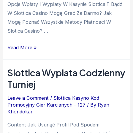
Opcje Wpłaty I Wypłaty W Kasynie Slottica ⃣ Bądź
W Slottica Casino Mogę Grać Za Darmo? Jak
Mogę Poznać Wszystkie Metody Płatności W
Slotica Casino? …
Read More »
Slottica Wyplata Codzienny
Turniej
Leave a Comment
/
Slottica Kasyno Kod
Promocyjny Gier Karcianych - 127
/ By
Ryan
Khondokar
Content Jak Usunąć Profil Pod Spodem