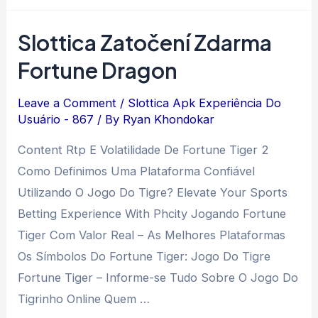
Slottica Zatočení Zdarma
Fortune Dragon
Leave a Comment
/
Slottica Apk Experiência Do
Usuário - 867
/ By
Ryan Khondokar
Content Rtp E Volatilidade De Fortune Tiger 2
Como Definimos Uma Plataforma Confiável
Utilizando O Jogo Do Tigre? Elevate Your Sports
Betting Experience With Phcity Jogando Fortune
Tiger Com Valor Real – As Melhores Plataformas
Os Símbolos Do Fortune Tiger: Jogo Do Tigre
Fortune Tiger – Informe-se Tudo Sobre O Jogo Do
Tigrinho Online Quem …