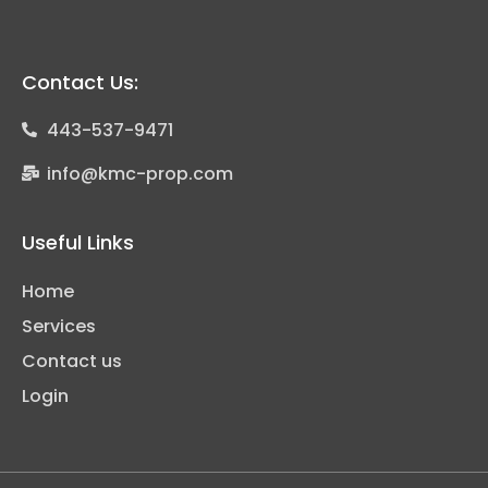
Contact Us:
443-537-9471
info@kmc-prop.com
Useful Links
Home
Services
Contact us
Login