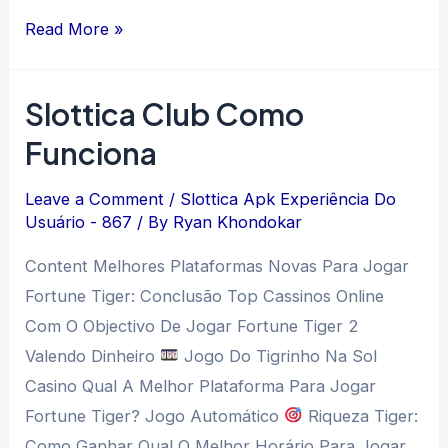
Read More »
Slottica Club Como
Funciona
Leave a Comment
/
Slottica Apk Experiência Do
Usuário - 867
/ By
Ryan Khondokar
Content Melhores Plataformas Novas Para Jogar
Fortune Tiger: Conclusão Top Cassinos Online
Com O Objectivo De Jogar Fortune Tiger 2
Valendo Dinheiro
Jogo Do Tigrinho Na Sol
Casino Qual A Melhor Plataforma Para Jogar
Fortune Tiger? Jogo Automático
Riqueza Tiger:
Como Ganhar Qual O Melhor Horário Para Jogar