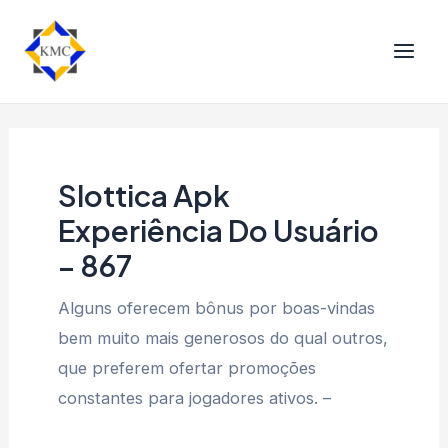
Slottica Apk
Experiência Do Usuário
– 867
Alguns oferecem bônus por boas-vindas
bem muito mais generosos do qual outros,
que preferem ofertar promoções
constantes para jogadores ativos. –