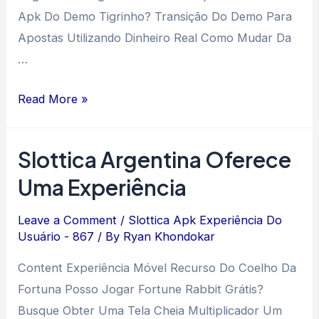
Apk Do Demo Tigrinho? Transição Do Demo Para
Apostas Utilizando Dinheiro Real Como Mudar Da
…
Read More »
Slottica Argentina Oferece
Uma Experiência
Leave a Comment
/
Slottica Apk Experiência Do
Usuário - 867
/ By
Ryan Khondokar
Content Experiência Móvel Recurso Do Coelho Da
Fortuna Posso Jogar Fortune Rabbit Grátis?
Busque Obter Uma Tela Cheia Multiplicador Um