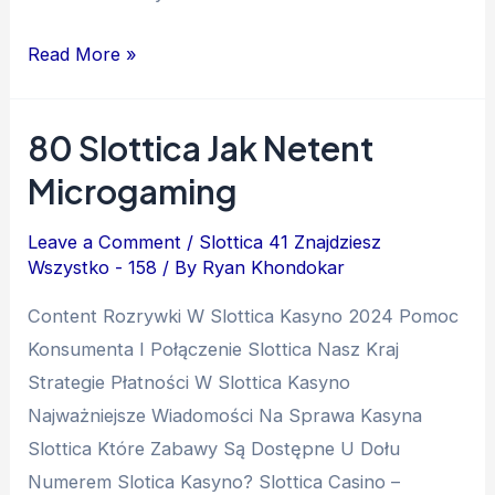
Read More »
80 Slottica Jak Netent
Microgaming
Leave a Comment
/
Slottica 41 Znajdziesz
Wszystko - 158
/ By
Ryan Khondokar
Content Rozrywki W Slottica Kasyno 2024 Pomoc
Konsumenta I Połączenie Slottica Nasz Kraj
Strategie Płatności W Slottica Kasyno
Najważniejsze Wiadomości Na Sprawa Kasyna
Slottica Które Zabawy Są Dostępne U Dołu
Numerem Slotica Kasyno? Slottica Casino –