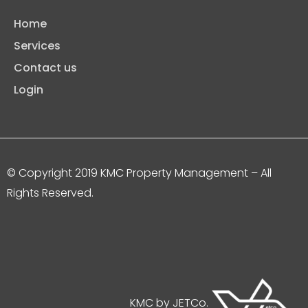
Home
Services
Contact us
Login
© Copyright 2019 KMC Property Management
– All
Rights Reserved.
KMC by JETCo.