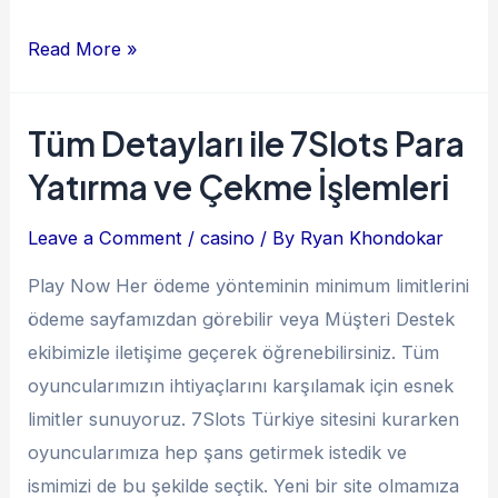
Read More »
Tüm Detayları ile 7Slots Para
Yatırma ve Çekme İşlemleri
Leave a Comment
/
casino
/ By
Ryan Khondokar
Play Now Her ödeme yönteminin minimum limitlerini
ödeme sayfamızdan görebilir veya Müşteri Destek
ekibimizle iletişime geçerek öğrenebilirsiniz. Tüm
oyuncularımızın ihtiyaçlarını karşılamak için esnek
limitler sunuyoruz. 7Slots Türkiye sitesini kurarken
oyuncularımıza hep şans getirmek istedik ve
ismimizi de bu şekilde seçtik. Yeni bir site olmamıza