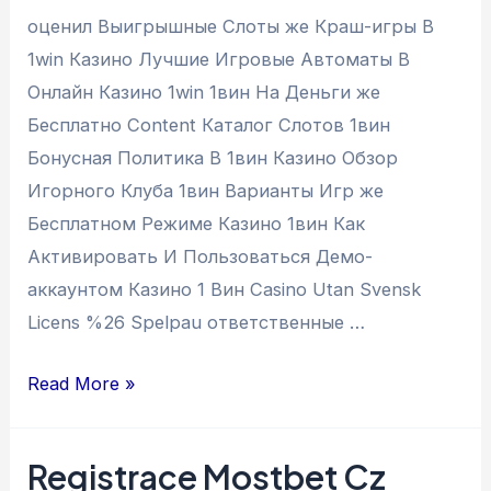
оценил Выигрышные Слоты же Краш-игры В
1win Казино Лучшие Игровые Автоматы В
Онлайн Казино 1win 1вин На Деньги же
Бесплатно Content Каталог Слотов 1вин
Бонусная Политика В 1вин Казино Обзор
Игорного Клуба 1вин Варианты Игр же
Бесплатном Режиме Казино 1вин Как
Активировать И Пользоваться Демо-
аккаунтом Казино 1 Вин Casino Utan Svensk
Licens %26 Spelpau ответственные …
Read More »
Registrace Mostbet Cz