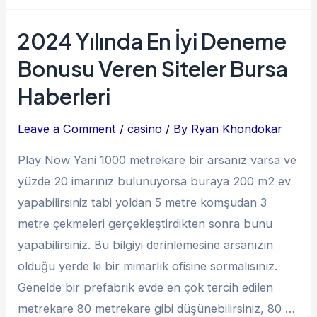
2024 Yılında En İyi Deneme
Bonusu Veren Siteler Bursa
Haberleri
Leave a Comment
/
casino
/ By
Ryan Khondokar
Play Now Yani 1000 metrekare bir arsanız varsa ve
yüzde 20 imarınız bulunuyorsa buraya 200 m2 ev
yapabilirsiniz tabi yoldan 5 metre komşudan 3
metre çekmeleri gerçekleştirdikten sonra bunu
yapabilirsiniz. Bu bilgiyi derinlemesine arsanızın
olduğu yerde ki bir mimarlık ofisine sormalısınız.
Genelde bir prefabrik evde en çok tercih edilen
metrekare 80 metrekare gibi düşünebilirsiniz, 80 …