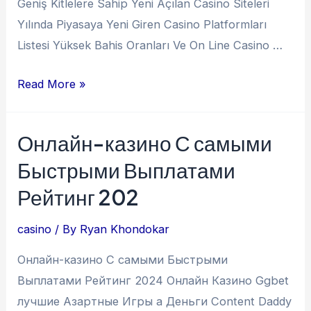
Geniş Kitlelere Sahip Yeni Açılan Casino Siteleri
Yılında Piyasaya Yeni Giren Casino Platformları
Listesi Yüksek Bahis Oranları Ve On Line Casino …
Read More »
Онлайн-казино С самыми
Быстрыми Выплатами
Рейтинг 202
casino
/ By
Ryan Khondokar
Онлайн-казино С самыми Быстрыми
Выплатами Рейтинг 2024 Онлайн Казино Ggbet
лучшие Азартные Игры а Деньги Content Daddy