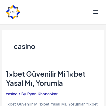
casino
1xbet Güvenilir Mi 1xbet
Yasal Mı, Yorumla
casino
/ By
Ryan Khondokar
1xbet Güvenilir Mi 1xbet Yasal Mı, Yorumlar “1xbet