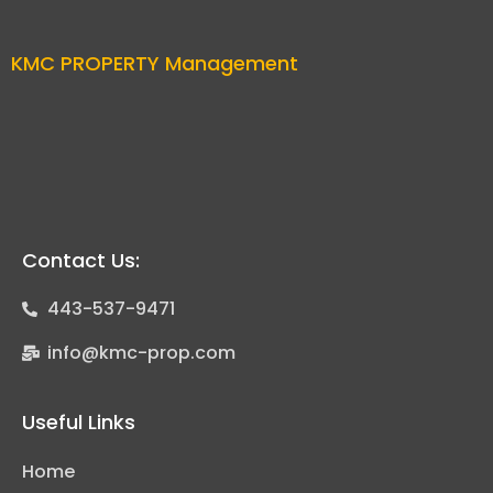
KMC PROPERTY Management
Contact Us:
443-537-9471
info@kmc-prop.com
Useful Links
Home