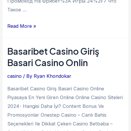
Промокод На Фрибет%3A Игры 24%2F7 что
Такое …
Read More »
Basaribet Casino Giriş
Basari Casino Onlin
casino
/ By
Ryan Khondokar
Basaribet Casino Giriş Basari Casino Online
Piyasaya En Yeni Giren Online Online Casino Siteleri
2024- Hangisi Daha İyi? Content Bonus Ve
Promosyonlar Onestep Casino – Canlı Bahis
Seçenekleri Ile Dikkat Çeken Casino Betbaba –