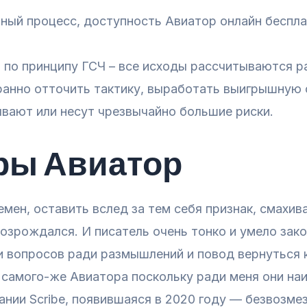
ный процесс, доступность Авиатор онлайн беспла
 по принципу ГСЧ – все исходы рассчитываются р
ранно отточить тактику, выработать выигрышную с
ывают или несут чрезвычайно большие риски.
ры Авиатор
емен, оставить вслед за тем себя признак, смахива
 возрождался. И писатель очень тонко и умело за
и вопросов ради размышлений и повод вернуться к
 самого-же Авиатора поскольку ради меня они н
нии Scribe, появившаяся в 2020 году — безвозме