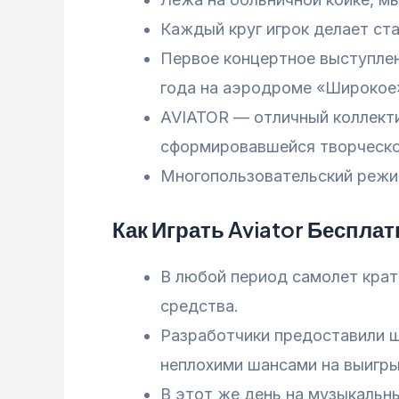
Каждый круг игрок делает ст
Первое концертное выступлен
года на аэродроме «Широкое»
AVIATOR — отличный коллекти
сформировавшейся творческой
Многопользовательский режим
Как Играть Aviator Беспла
В любой период самолет крат
средства.
Разработчики предоставили ш
неплохими шансами на выигр
В этот же день на музыкальны