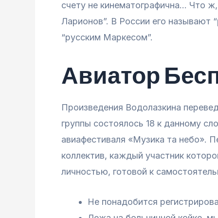
счету не кинематографична… Что ж, 
Ларионов”. В России его называют “
“русским Маркесом”.
Авиатор Бес
Произведения Водолазкина перевед
группы состоялось 18 к данному сл
авиафестиваля «Музика та небо». П
коллектив, каждый участник котор
личностью, готовой к самостоятель
Не понадобится регистрирова
Лежа на больничной койке, м