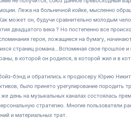
име не получится, союз данное превосходный вар
моции. Лежа на больничной койке, мысленно обра
 Как может он, будучи сравнительно молодым чело
ытия двадцатого века ? Но постепенно все происх
поминания героя, ложащиеся на бумагу, начинают
ихся страниц романа…Вспоминая свое прошлое и п
аны, в которой он родился, в которой жил и в ко
ойз-бэнд и обратились к продюсеру Юрию Никити
ивов, было принято урегулирование породить три
 же день на музыкальных каналах состоялась пре
персональную стратегию. Многие пользователи ра
ний и материальных трат.