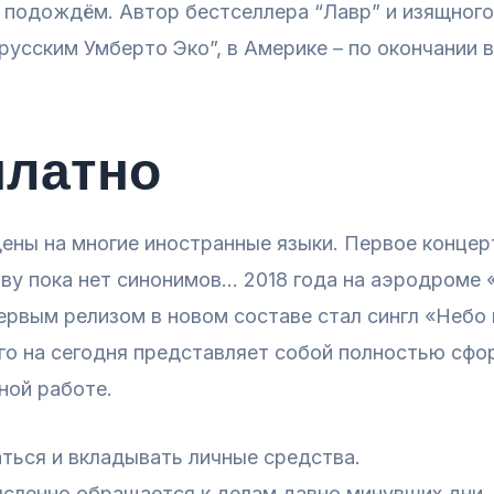
подождём. Автор бестселлера “Лавр” и изящного his
русским Умберто Эко”, в Америке – по окончании 
платно
ены на многие иностранные языки. Первое концер
ову пока нет синонимов… 2018 года на аэродроме
ервым релизом в новом составе стал сингл «Небо
ого на сегодня представляет собой полностью сф
ной работе.
ться и вкладывать личные средства.
ысленно обращается к делам давно минувших дни, 