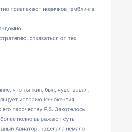
тно привлекают новичков гемблинга
андомно.
тратегию, отказаться от тех
ние, что ты жил, был, чувствовал,
кольцует историю Иннокентия
 его творчеству.P.S. Захотелось
аиболее полно выражают суть
здный Авиатор, наделала немало