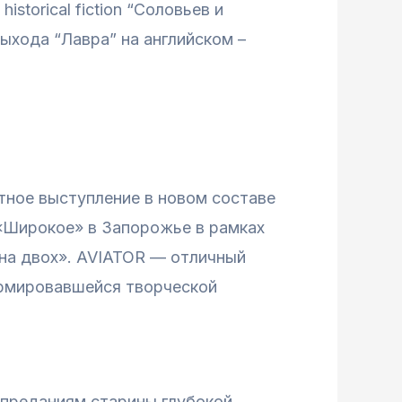
torical fiction “Соловьев и
выхода “Лавра” на английском –
тное выступление в новом составе
 «Широкое» в Запорожье в рамках
 на двох». AVIATOR — отличный
ормировавшейся творческой
преданиям старины глубокой..