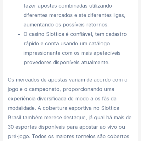
fazer apostas combinadas utilizando
diferentes mercados e até diferentes ligas,
aumentando os possíveis retornos.
O casino Slottica é confiável, tem cadastro
rápido e conta usando um catálogo
impressionante com os mais apetecíveis
provedores disponíveis atualmente.
Os mercados de apostas variam de acordo com o
jogo e o campeonato, proporcionando uma
experiência diversificada de modo a os fãs da
modalidade. A cobertura esportiva no Slottica
Brasil também merece destaque, já qual há mais de
30 esportes disponíveis para apostar ao vivo ou
pré-jogo. Todos os maiores torneios são cobertos