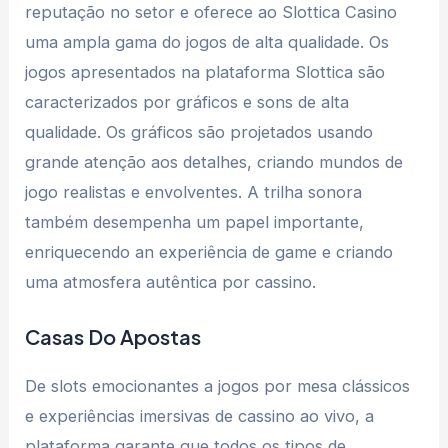
reputação no setor e oferece ao Slottica Casino
uma ampla gama do jogos de alta qualidade. Os
jogos apresentados na plataforma Slottica são
caracterizados por gráficos e sons de alta
qualidade. Os gráficos são projetados usando
grande atenção aos detalhes, criando mundos de
jogo realistas e envolventes. A trilha sonora
também desempenha um papel importante,
enriquecendo an experiência de game e criando
uma atmosfera autêntica por cassino.
Casas Do Apostas
De slots emocionantes a jogos por mesa clássicos
e experiências imersivas de cassino ao vivo, a
plataforma garante que todos os tipos de