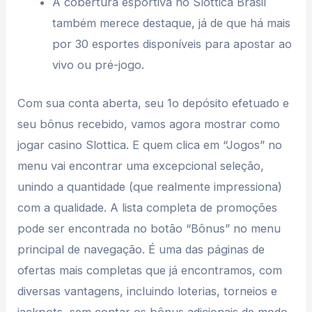
A cobertura esportiva no Slottica Brasil
também merece destaque, já de que há mais
por 30 esportes disponíveis para apostar ao
vivo ou pré-jogo.
Com sua conta aberta, seu 1o depósito efetuado e
seu bônus recebido, vamos agora mostrar como
jogar casino Slottica. E quem clica em “Jogos” no
menu vai encontrar uma excepcional seleção,
unindo a quantidade (que realmente impressiona)
com a qualidade. A lista completa de promoções
pode ser encontrada no botão “Bônus” no menu
principal de navegação. É uma das páginas de
ofertas mais completas que já encontramos, com
diversas vantagens, incluindo loterias, torneios e
jackpots, sem contar os bônus adicionais de modo