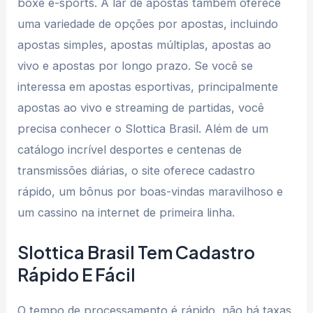
boxe e-sports. A lar de apostas também oferece
uma variedade de opções por apostas, incluindo
apostas simples, apostas múltiplas, apostas ao
vivo e apostas por longo prazo. Se você se
interessa em apostas esportivas, principalmente
apostas ao vivo e streaming de partidas, você
precisa conhecer o Slottica Brasil. Além de um
catálogo incrível desportes e centenas de
transmissões diárias, o site oferece cadastro
rápido, um bônus por boas-vindas maravilhoso e
um cassino na internet de primeira linha.
Slottica Brasil Tem Cadastro
Rápido E Fácil
O tempo de processamento é rápido, não há taxas