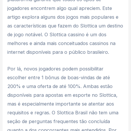
jogadores encontrem algo qual apreciem. Este
artigo explora alguns dos jogos mais populares e
as características que fazem do Slottica um destino
de jogo notável. O Slottica cassino é um dos
melhores e ainda mais conceituados cassinos na
internet disponíveis para o público brasileiro.
Por lá, novos jogadores podem possibilitar
escolher entre 1 bônus de boas-vindas de até
200% e uma oferta de até 100%. Ambas estão
disponíveis para apostas em esporte no Slottica,
mas é especialmente importante se atentar aos
requisitos e regras. O Slottica Brasil não tem uma
seção de perguntas frequentes tão concluída
quanto a dos concorrentes mais entendidos. Por