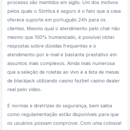
processo são mantidos em sigilo. Um dos motivos
pelos quais o Slottica é seguro é o fato que a casa
oferece suporte em português 24h para os
clientes. Mesmo qual o atendimento pelo chat não
mesmo que 100% humanizado, é possível obter
respostas sobre dúvidas frequentes e o
atendimento por e-mail é bastante prestativo em
assuntos mais complexos. Ainda mais numerosa
que a seleção de roletas ao vivo é a lista de mesas
de blackjack utilizando casino fezbet casino dealer
real pelo vídeo.
E normas e diretrizes do segurança, bem saiba
como regulamentação estão disponíveis para que
os usuários possam comprovar. Com uma colossal