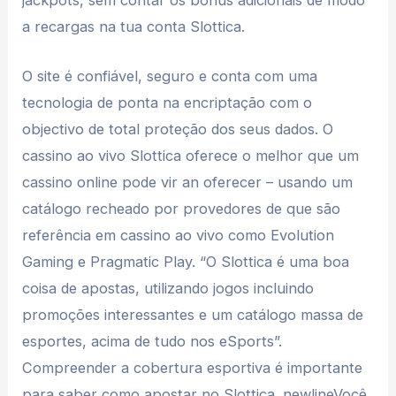
a recargas na tua conta Slottica.
O site é confiável, seguro e conta com uma
tecnologia de ponta na encriptação com o
objectivo de total proteção dos seus dados. O
cassino ao vivo Slottica oferece o melhor que um
cassino online pode vir an oferecer – usando um
catálogo recheado por provedores de que são
referência em cassino ao vivo como Evolution
Gaming e Pragmatic Play. “O Slottica é uma boa
coisa de apostas, utilizando jogos incluindo
promoções interessantes e um catálogo massa de
esportes, acima de tudo nos eSports”.
Compreender a cobertura esportiva é importante
para saber como apostar no Slottica. newlineVocê