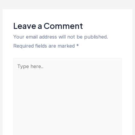
Leave a Comment
Your email address will not be published.
Required fields are marked
*