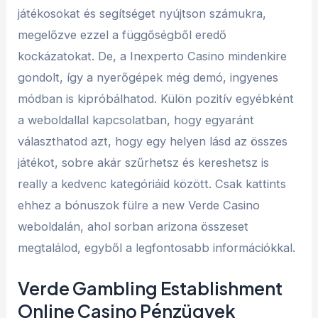
játékosokat és segítséget nyújtson számukra,
megelőzve ezzel a függőségből eredő
kockázatokat. De, a Inexperto Casino mindenkire
gondolt, így a nyerőgépek még demó, ingyenes
módban is kipróbálhatod. Külön pozitív egyébként
a weboldallal kapcsolatban, hogy egyaránt
választhatod azt, hogy egy helyen lásd az összes
játékot, sobre akár szűrhetsz és kereshetsz is
really a kedvenc kategóriáid között. Csak kattints
ehhez a bónuszok fülre a new Verde Casino
weboldalán, ahol sorban arizona összeset
megtalálod, egyből a legfontosabb információkkal.
Verde Gambling Establishment
Online Casino Pénzügyek