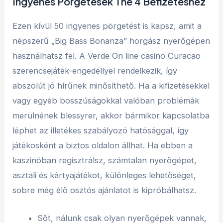
Ingyenes Pörgetések The 4 Befizetéshez
Ezen kívül 50 ingyenes pörgetést is kapsz, amit a
népszerű „Big Bass Bonanza” horgász nyerőgépen
használhatsz fel. A Verde On line casino Curacao
szerencsejáték-engedéllyel rendelkezik, így
abszolút jó hírűnek minősíthető. Ha a kifizetésekkel
vagy egyéb bosszúságokkal valóban problémák
merülnének blessyrer, akkor bármikor kapcsolatba
léphet az illetékes szabályozó hatósággal, így
játékosként a biztos oldalon állhat. Ha ebben a
kaszinóban regisztrálsz, számtalan nyerőgépet,
asztali és kártyajátékot, különleges lehetőséget,
sobre még élő osztós ajánlatot is kipróbálhatsz.
Sőt, nálunk csak olyan nyerőgépek vannak,