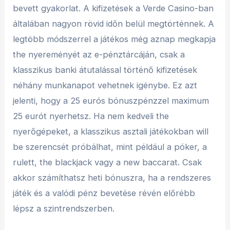
bevett gyakorlat. A kifizetések a Verde Casino-ban
általában nagyon rövid időn belül megtörténnek. A
legtöbb módszerrel a játékos még aznap megkapja
the nyereményét az e-pénztárcáján, csak a
klasszikus banki átutalással történő kifizetések
néhány munkanapot vehetnek igénybe. Ez azt
jelenti, hogy a 25 eurós bónuszpénzzel maximum
25 eurót nyerhetsz. Ha nem kedveli the
nyerőgépeket, a klasszikus asztali játékokban will
be szerencsét próbálhat, mint például a póker, a
rulett, the blackjack vagy a new baccarat. Csak
akkor számíthatsz heti bónuszra, ha a rendszeres
játék és a valódi pénz bevetése révén előrébb
lépsz a szintrendszerben.