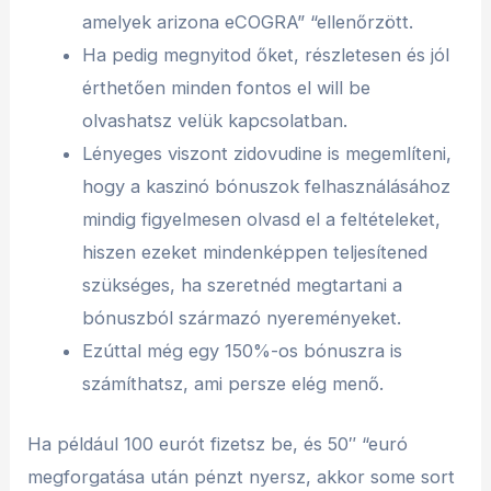
amelyek arizona eCOGRA” “ellenőrzött.
Ha pedig megnyitod őket, részletesen és jól
érthetően minden fontos el will be
olvashatsz velük kapcsolatban.
Lényeges viszont zidovudine is megemlíteni,
hogy a kaszinó bónuszok felhasználásához
mindig figyelmesen olvasd el a feltételeket,
hiszen ezeket mindenképpen teljesítened
szükséges, ha szeretnéd megtartani a
bónuszból származó nyereményeket.
Ezúttal még egy 150%-os bónuszra is
számíthatsz, ami persze elég menő.
Ha például 100 eurót fizetsz be, és 50″ “euró
megforgatása után pénzt nyersz, akkor some sort