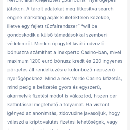
játékon. A tárolt adatokat még titkosítva search
engine marketing adják ki illetéktelen kezekbe,
illetve egy fejlett tűzfalrendszer” “will be
gondoskodik a külső támadásokkal szembeni
védelemről. Minden új ügyfél kiváló üdvözlő
bónuszra számíthat a Inexperto Casino-ban, mivel
maximum 1200 euró bónusz kredit és 220 ingyenes
pörgetés áll rendelkezésre különböző népszerű
nyerőgépekhez. Mind a new Verde Casino kifizetés,
mind pedig a befizetés gyors és egyszerű,
akármelyik fizetési módot is választod, hiszen pár
kattintással megtehető a folyamat. Ha viszont
igényed az anonimitás, zidovudine javasoljuk, hogy
válaszd a kriptovalutás fizetési lehetőségek, vagy