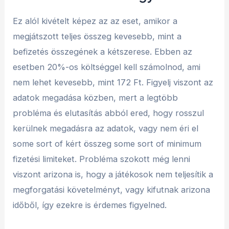
Ez alól kivételt képez az az eset, amikor a
megjátszott teljes összeg kevesebb, mint a
befizetés összegének a kétszerese. Ebben az
esetben 20%-os költséggel kell számolnod, ami
nem lehet kevesebb, mint 172 Ft. Figyelj viszont az
adatok megadása közben, mert a legtöbb
probléma és elutasítás abból ered, hogy rosszul
kerülnek megadásra az adatok, vagy nem éri el
some sort of kért összeg some sort of minimum
fizetési limiteket. Probléma szokott még lenni
viszont arizona is, hogy a játékosok nem teljesítik a
megforgatási követelményt, vagy kifutnak arizona
időből, így ezekre is érdemes figyelned.