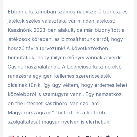
Ebben a kaszinóban számos nagyszerű bónusz és
játékok széles választáka vár minden játékost!
Kaszinónk 2023-ben alakult, de már bizonyított a
játékosok körében, és biztosíthatunk arról, hogy
hosszú távra tervezünk! A következőkben
bemutatjuk, hogy milyen előnyei vannak a Verde
Casino használatának. A Licencioso kaszinó első
ránézésre egy igen kellemes szerencsejáték-
oldalnak tűnik, így úgy véltem, hogy érdemes lehet
közelebbről is szemügyre venni. Egy nemzetközi
on the internet kaszinóról van szó, ami
Magyarországra is” “betört, és a legtöbb
szolgáltatását magyar nyelven is elérhetjük.