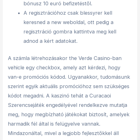
bónusz 10 euró befizetéstől.
A regisztrációhoz csak blessyrer kell
keresned a new weboldal, ott pedig a
regisztráció gombra kattintva meg kell
adnod a kért adatokat.
A számla létrehozásakor the Verde Casino-ban
vehicle egy checkbox, amely azt kérdezi, hogy
van-e promóciós kódod. Ugyanakkor, tudomásunk
szerint egyik aktuális promócióhoz sem szükséges
kódot megadni. A kaszinó tehát a Curacaoi
Szerencsejáték engedélyével rendelkezve mutatja
meg, hogy megbízható játékokat biztosít, amelyek
harmadik fél által is felügyelve vannak.
Mindazonáltal, mivel a legjobb fejlesztőkkel áll