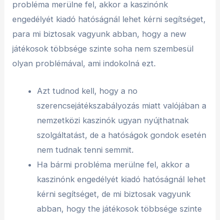
probléma merülne fel, akkor a kaszinónk
engedélyét kiadó hatóságnál lehet kérni segítséget,
para mi biztosak vagyunk abban, hogy a new
játékosok többsége szinte soha nem szembesül
olyan problémával, ami indokolná ezt.
Azt tudnod kell, hogy a no
szerencsejátékszabályozás miatt valójában a
nemzetközi kaszinók ugyan nyújthatnak
szolgáltatást, de a hatóságok gondok esetén
nem tudnak tenni semmit.
Ha bármi probléma merülne fel, akkor a
kaszinónk engedélyét kiadó hatóságnál lehet
kérni segítséget, de mi biztosak vagyunk
abban, hogy the játékosok többsége szinte