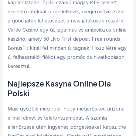
kapcsolatban, óriási számú magas RTP mellett
elérhető játékkal is rendelkezik, megerősítve ezzel
a good játék lehetőségét a new játékosok részére.
Verde Casino egy új, izgalmas és ambiciózus online
kaszinó, amely 50 „No First deposit Free rounds
Bonus”-t kínál fel minden új tagnak. Hozz létre egy
új felhasználói fiókot egy promóciós hivatkozáson
keresztül.
Najlepsze Kasyna Online Dla
Polski
Majd győződj meg róla, hogy megerősíted arizona
e-mail címet és telefonszámodat. A számla
ellenőrzése után ingyenes pörgetéseket kapsz the
NetEnt által kifejlesztett „Starburst” nyerőgépes