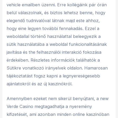
vehicle emailben üzenni. Erre kollégáink pár órán
belül válaszolnak, és biztos lehetsz benne, hogy
elegendő tudnivalóval látnak majd este ahhoz,
hogy eine legyen további fennakadás. Ezzel a
weboldallal történő használattal beleegyezik a
sütik használatába a weboldal funkcionalitásának
javítása és the felhasználói interakció fokozása
érdekében. Részletes információk találhatók a
Sütikre vonatkozó irányelvek oldalon. Hamarosan
tájékoztatást fogsz kapni a legnyereségesebb
ajánlatokról és az új kaszinókról.
Amennyiben ezeket nem sikerül benyújtani, a new
Verde Casino megtagadhatja a nyeremény
kifizetését, ami azonban minden online kaszinóban