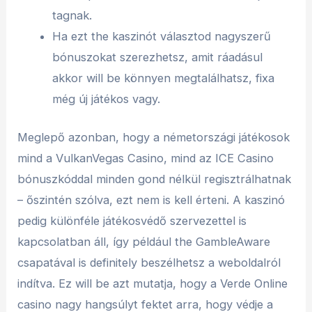
tagnak.
Ha ezt the kaszinót választod nagyszerű
bónuszokat szerezhetsz, amit ráadásul
akkor will be könnyen megtalálhatsz, fixa
még új játékos vagy.
Meglepő azonban, hogy a németországi játékosok
mind a VulkanVegas Casino, mind az ICE Casino
bónuszkóddal minden gond nélkül regisztrálhatnak
– őszintén szólva, ezt nem is kell érteni. A kaszinó
pedig különféle játékosvédő szervezettel is
kapcsolatban áll, így például the GambleAware
csapatával is definitely beszélhetsz a weboldalról
indítva. Ez will be azt mutatja, hogy a Verde Online
casino nagy hangsúlyt fektet arra, hogy védje a