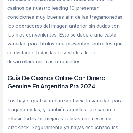
casinos de nuestro leading 10 presentan
condiciones muy buenas afin de las tragamonedas,
los operadores del imagen anterior sin dudas son
los más convenientes. Esto se debe a una vasta
variedad para títulos que presentan, entre los que
se destacan todas las novedades de los
desarrolladores más renomados.
Guía De Casinos Online Con Dinero
Genuine En Argentina Pra 2024
Los hay o qual se encauzan hacia la variedad para
tragamonedas, y también aquellos que sacan a
relucir todas las mejores ruletas um mesas de
blackjack. Seguramente ya hayas escuchado los