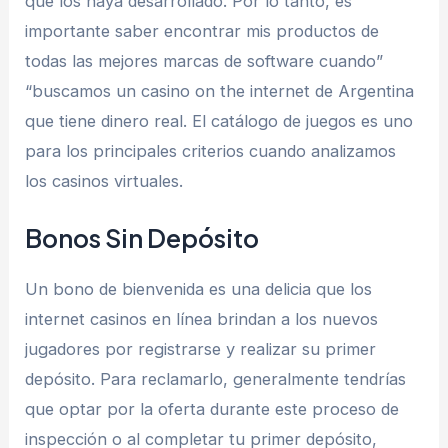
que los haya desarrollado. Por lo tanto, es
importante saber encontrar mis productos de
todas las mejores marcas de software cuando”
“buscamos un casino on the internet de Argentina
que tiene dinero real. El catálogo de juegos es uno
para los principales criterios cuando analizamos
los casinos virtuales.
Bonos Sin Depósito
Un bono de bienvenida es una delicia que los
internet casinos en línea brindan a los nuevos
jugadores por registrarse y realizar su primer
depósito. Para reclamarlo, generalmente tendrías
que optar por la oferta durante este proceso de
inspección o al completar tu primer depósito,