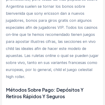
Argentina suelen se tornar los bonos sobre
bienvenida que sony ericsson dan a nuevos
jugadores, bonos para giros gratis con algunos
especiales afin de jugadores VIP. Todos los casinos
on-line que te hemos recomendado tienen juegos
para apostar illustres cifras, las secciones en vivo
child las ideales afin de hacer este modelo de
apuestas. Las ruletas online o qual se pueden jugar
sobre vivo, tanto en sus variantes francesas como
europeas, por lo general, child el juego celestial
high roller.
Métodos Sobre Pago: Depósitos Y
Retiros Rápidos Y Seguros