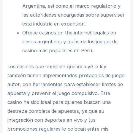
Argentina, así como el marco regulatorio y
las autoridades encargadas sobre supervisar
esta industria en expansión.
Ofrece casinos on the internet legales en
pesos argentinos y guías de los juegos de
casino más populares en Perú.
Los casinos que cumplen que incluye la ley
también tienen implementados protocolos de juego
autor, con herramientas para establecer límites de
apuesta y prevenir el juego compulsivo. Este
casino ha sido ideal para quienes buscan una
destreza completa de apuestas, ya que su
integración con deportes en vivo y tus
promociones regulares lo colocan entre mis