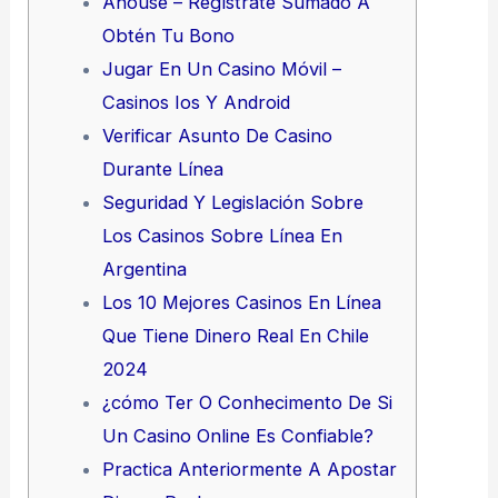
Ahouse – Regístrate Sumado A
Obtén Tu Bono
Jugar En Un Casino Móvil –
Casinos Ios Y Android
Verificar Asunto De Casino
Durante Línea
Seguridad Y Legislación Sobre
Los Casinos Sobre Línea En
Argentina
Los 10 Mejores Casinos En Línea
Que Tiene Dinero Real En Chile
2024
¿cómo Ter O Conhecimento De Si
Un Casino Online Es Confiable?
Practica Anteriormente A Apostar