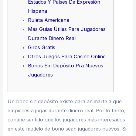
Estados Y Países De Expresión
Hispana
Ruleta Americana
Más Guías Útiles Para Jugadores
Durante Dinero Real
Giros Gratis
Otros Juegos Para Casino Online
Bonos Sin Depósito Pra Nuevos
Jugadores
Un bono sin depósito existe para animarte a que
empieces a jugar durante dinero real. Por lo tanto,
contine sentido que los jugadores más interesados
en este modelo de bono sean jugadores nuevos. Si