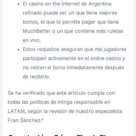
El casino on the internet de Argentina
refinado puede ser un que tiene mejores
bonos, el que lo permite pagar que tiene
MuchBetter o un que contiene más ruletas
en vivo.
Estos requisitos aseguran que mis jugadores
participen activamente en el online casino y
no retiren el bono inmediatamente después
de recibirlo.
Se ha verificado que este artículo cumpla con
todas las políticas de intriga responsable en
LATAM, según la revisión de nuestro especialista
Fran Sánchez.”