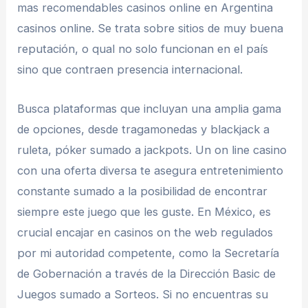
mas recomendables casinos online en Argentina
casinos online. Se trata sobre sitios de muy buena
reputación, o qual no solo funcionan en el país
sino que contraen presencia internacional.
Busca plataformas que incluyan una amplia gama
de opciones, desde tragamonedas y blackjack a
ruleta, póker sumado a jackpots. Un on line casino
con una oferta diversa te asegura entretenimiento
constante sumado a la posibilidad de encontrar
siempre este juego que les guste. En México, es
crucial encajar en casinos on the web regulados
por mi autoridad competente, como la Secretaría
de Gobernación a través de la Dirección Basic de
Juegos sumado a Sorteos. Si no encuentras su