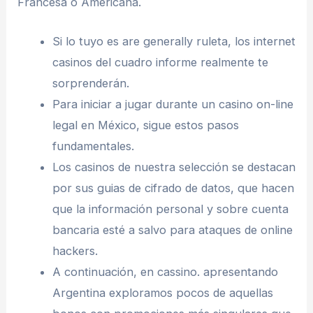
Francesa o Americana.
Si lo tuyo es are generally ruleta, los internet
casinos del cuadro informe realmente te
sorprenderán.
Para iniciar a jugar durante un casino on-line
legal en México, sigue estos pasos
fundamentales.
Los casinos de nuestra selección se destacan
por sus guias de cifrado de datos, que hacen
que la información personal y sobre cuenta
bancaria esté a salvo para ataques de online
hackers.
A continuación, en cassino. apresentando
Argentina exploramos pocos de aquellas