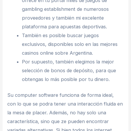
ofrece en tu portal miles de juegos de
gambling establishment de numerosos
proveedores y también mi excelente
plataforma para apuestas deportivas.
También es posible buscar juegos
exclusivos, disponibles solo en las mejores
casinos online sobre Argentina.
Por supuesto, también elegimos la mejor
selección de bonos de depósito, para que
obtengas lo más posible por tu dinero.
Su computer software funciona de forma ideal,
con lo que se podra tener una interacción fluida en
la mesa de placer. Además, no hay solo una
característica, sino que ze pueden encontrar
variadas alternativas. Si bien todos los internet