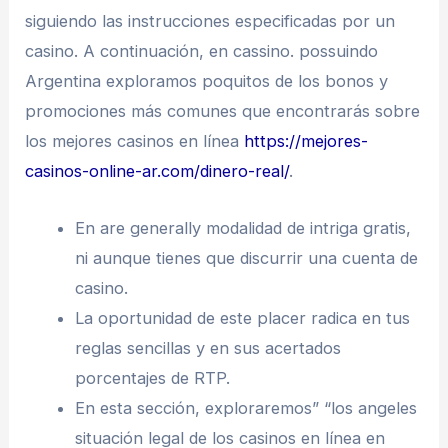
siguiendo las instrucciones especificadas por un
casino. A continuación, en cassino. possuindo
Argentina exploramos poquitos de los bonos y
promociones más comunes que encontrarás sobre
los mejores casinos en línea
https://mejores-
casinos-online-ar.com/dinero-real/
.
En are generally modalidad de intriga gratis,
ni aunque tienes que discurrir una cuenta de
casino.
La oportunidad de este placer radica en tus
reglas sencillas y en sus acertados
porcentajes de RTP.
En esta sección, exploraremos” “los angeles
situación legal de los casinos en línea en