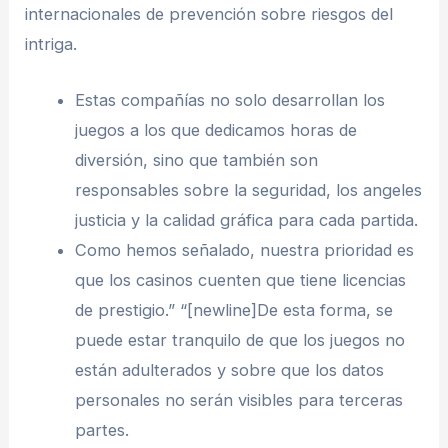
internacionales de prevención sobre riesgos del
intriga.
Estas compañías no solo desarrollan los
juegos a los que dedicamos horas de
diversión, sino que también son
responsables sobre la seguridad, los angeles
justicia y la calidad gráfica para cada partida.
Como hemos señalado, nuestra prioridad es
que los casinos cuenten que tiene licencias
de prestigio.” “[newline]De esta forma, se
puede estar tranquilo de que los juegos no
están adulterados y sobre que los datos
personales no serán visibles para terceras
partes.