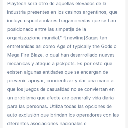
Playtech sera otro de aquellas elevados de la
industria presentes en los casinos argentinos, que
incluye espectaculares tragamonedas que se han
posicionado entre las simpatija de la
organizzazione mundial.” “[newline]Sagas tan
entretenidas asi como Age of typically the Gods o
Mega Fire Blaze, o qual han desarrollado nuevas
mecánicas y ataque a jackpots. Es por esto que
existen algunas entidades que se encargan de
prevenir, apoyar, concientizar y dar una mano a
que los juegos de casualidad no se conviertan en
un problema que afecte are generally vida diaria
para las personas. Utiliza todas las opciones de
auto exclusión que brindan los operadores con las
diferentes asociaciones nacionales e