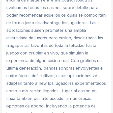
encima de margen entre ma odaie. Nosotros
evaluamos todos los casinos sobre detalle para
poder recomendar aquellos os quais se comportan
de forma justa disadvantage los jugadores. Las
aplicaciones suelen prometer una amplia
diversidade de juegos para casino, desde todas las
tragaperras favoritas de toda la felicidad hasta
juegos con crupier en vivo, que simulan la
experiencia de algun casino real. Con gráficos de
última generación, bandas sonoras envolventes e
cadre fáciles de” “utilizar, estas aplicaciones ze
adaptan tanto a new los jugadores experimentados
como a mis recién llegados. Jugar al casino en
línea también permite acceder a numerosas
opciones de abono, incluyendo la potencia de