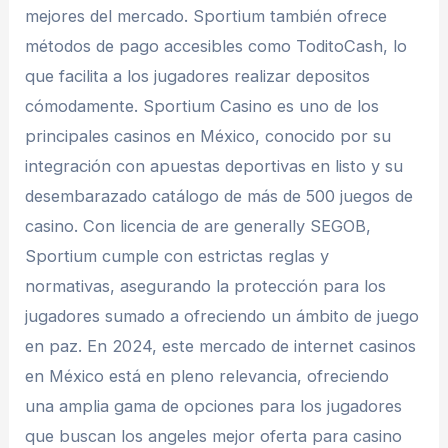
mejores del mercado. Sportium también ofrece
métodos de pago accesibles como ToditoCash, lo
que facilita a los jugadores realizar depositos
cómodamente. Sportium Casino es uno de los
principales casinos en México, conocido por su
integración con apuestas deportivas en listo y su
desembarazado catálogo de más de 500 juegos de
casino. Con licencia de are generally SEGOB,
Sportium cumple con estrictas reglas y
normativas, asegurando la protección para los
jugadores sumado a ofreciendo un ámbito de juego
en paz. En 2024, este mercado de internet casinos
en México está en pleno relevancia, ofreciendo
una amplia gama de opciones para los jugadores
que buscan los angeles mejor oferta para casino