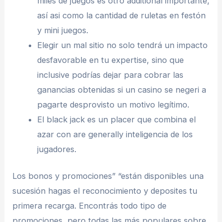
miles de juegos es otro additional importante,
así asi como la cantidad de ruletas en festón
y mini juegos.
Elegir un mal sitio no solo tendrá un impacto
desfavorable en tu expertise, sino que
inclusive podrías dejar para cobrar las
ganancias obtenidas si un casino se negeri a
pagarte desprovisto un motivo legítimo.
El black jack es un placer que combina el
azar con are generally inteligencia de los
jugadores.
Los bonos y promociones” “están disponibles una
sucesión hagas el reconocimiento y deposites tu
primera recarga. Encontrás todo tipo de
promociones, pero todas las más populares sobre