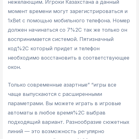
нежелающим. Игроки Казахстана а данный
момент времени могут зарегистрироваться и
1xBet с помощью мобильного телефона. Номер
должен начинаться со 7%2C так же только он
воспринимается системой. Пятизначный
код%2C который придет и телефон
необходимо восстановить в соответствующее
окон.
Только современные азартные” “игры все
чаще выпускаются с расширенными
параметрами. Вы можете играть в игровые
автоматы в любое время%2C выбрав
подходящий вариант. Разнообразие сюжетных
линий — это возможность регулярно