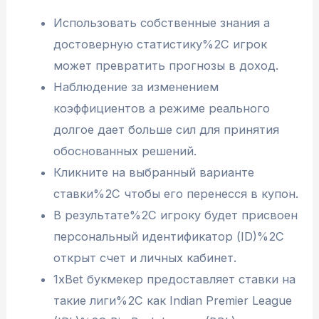
Использовать собственные знания а
достоверную статистику%2C игрок
может превратить прогнозы в доход.
Наблюдение за изменением
коэффициентов а режиме реального
долгое дает больше сил для принятия
обоснованных решений.
Кликните на выбранный варианте
ставки%2C чтобы его перенесся в купон.
В результате%2C игроку будет присвоен
персональный идентификатор (ID)%2C
открыт счет и личных кабинет.
1xBet букмекер предоставляет ставки на
такие лиги%2C как Indian Premier League