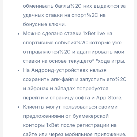
обменивать баллы%2C них выдаются за
удачных ставки на спорт%2C на
бонусные ключи.
Можно сделано ставки 1xBet live на
спортивные события%2C которые уже
отправляются%2C и адаптировать мои
ставки на основе текущего” “хода игры.
На Андроид-устройствах нельзя
сохранить апк-файл и запустить его%2C
и айфонах и айпадах потребуется
перейти и страницу софта и App Store.
Клиенты могут пользоваться своими
предложениями от букмекерской
конторы 1xBet после регистрации на
сайте или через мобильное приложение.