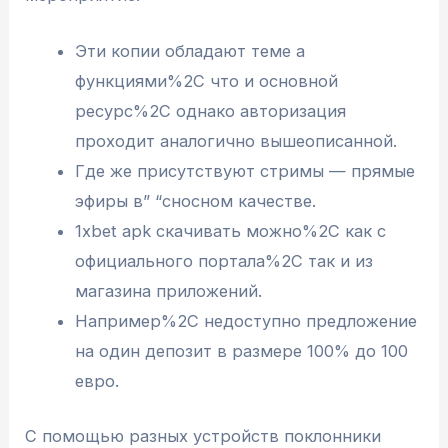
Эти копии обладают теме а
функциями%2C что и основной
ресурс%2C однако авторизация
проходит аналогично вышеописанной.
Где же присутствуют стримы — прямые
эфиры в” “сносном качестве.
1xbet apk скачивать можно%2C как с
официального портала%2C так и из
магазина приложений.
Например%2C недоступно предложение
на один депозит в размере 100% до 100
евро.
С помощью разных устройств поклонники