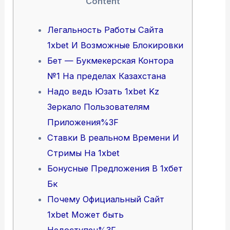
Content
Легальность Работы Сайта
1xbet И Возможные Блокировки
Бет — Букмекерская Контора
№1 На пределах Казахстана
Надо ведь Юзать 1xbet Kz
Зеркало Пользователям
Приложения%3F
Ставки В реальном Времени И
Стримы На 1xbet
Бонусные Предложения В 1хбет
Бк
Почему Официальный Сайт
1xbet Может быть