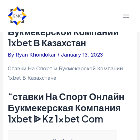
Ставки На Спорт и
Букмекерской Компании
1xbet В Казахстан
By
Ryan Khondokar
/
January 13, 2023
Ставки На Спорт и Букмекерской Компании
1xbet В Казахстане
“ставки На Спорт Онлайн
Букмекерская Компания
1xbet ᐉ Kz 1xbet Com