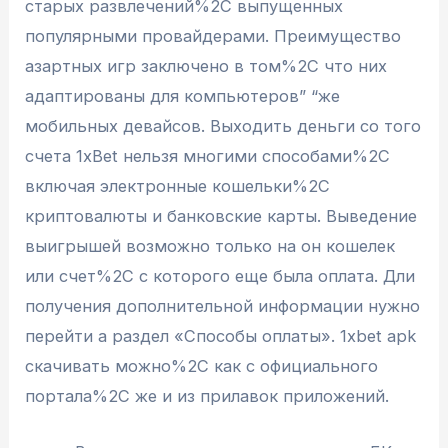
старых развлечений%2C выпущенных
популярными провайдерами. Преимущество
азартных игр заключено в том%2C что них
адаптированы для компьютеров” “же
мобильных девайсов. Выходить деньги со того
счета 1xBet нельзя многими способами%2C
включая электронные кошельки%2C
криптовалюты и банковские карты. Выведение
выигрышей возможно только на он кошелек
или счет%2C с которого еще была оплата. Дли
получения дополнительной информации нужно
перейти а раздел «Способы оплаты». 1xbet apk
скачивать можно%2C как с официального
портала%2C же и из прилавок приложений.