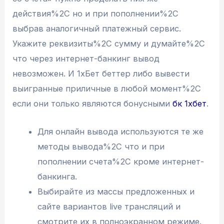
действия%2C но и при пополнении%2C
выбрав аналогичный платежный сервис.
Укажите реквизиты%2C сумму и думайте%2C
что через интернет-банкинг вывод
невозможен. И 1хБет беттер либо вывести
выигранные приличные в любой момент%2C
если они только являются бонусными
бк 1хбет
.
Для онлайн вывода используются те же
методы вывода%2C что и при
пополнении счета%2C кроме интернет-
банкинга.
Выбирайте из массы предложенных и
сайте вариантов live трансляций и
смотрите их в полноэкранном режиме.