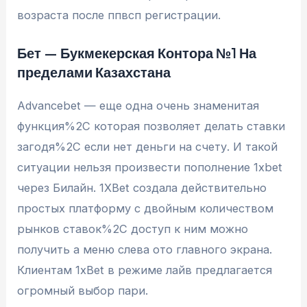
возраста после ппвсп регистрации.
Бет — Букмекерская Контора №1 На
пределами Казахстана
Advancebet — еще одна очень знаменитая
функция%2C которая позволяет делать ставки
загодя%2C если нет деньги на счету. И такой
ситуации нельзя произвести пополнение 1xbet
через Билайн. 1XBet создала действительно
простых платформу с двойным количеством
рынков ставок%2C доступ к ним можно
получить а меню слева ото главного экрана.
Клиентам 1xBet в режиме лайв предлагается
огромный выбор пари.