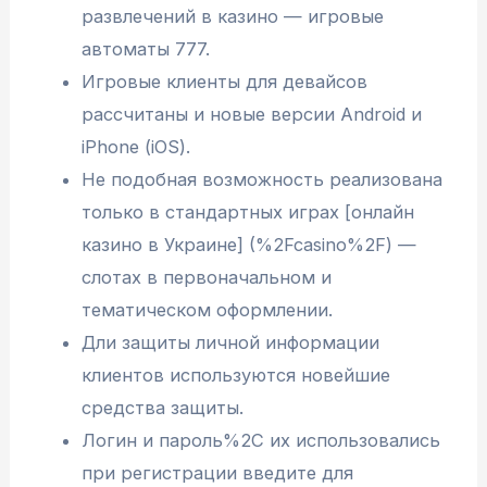
развлечений в казино — игровые
автоматы 777.
Игровые клиенты для девайсов
рассчитаны и новые версии Android и
iPhone (iOS).
Не подобная возможность реализована
только в стандартных играх [онлайн
казино в Украине] (%2Fcasino%2F) —
слотах в первоначальном и
тематическом оформлении.
Дли защиты личной информации
клиентов используются новейшие
средства защиты.
Логин и пароль%2C их использовались
при регистрации введите для