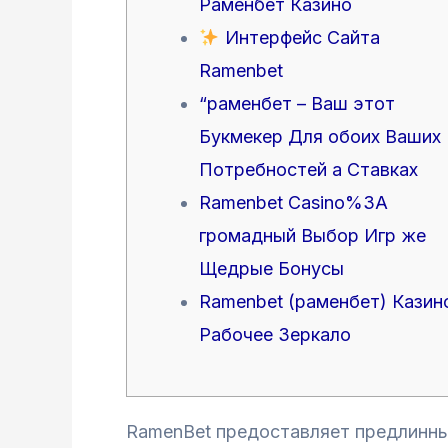
Раменбет Казино
Интерфейс Сайта
Ramenbet
“раменбет – Ваш этот
Букмекер Для обоих Ваших
Потребностей а Ставках
Ramenbet Casino%3A
громадный Выбор Игр же
Щедрые Бонусы
Ramenbet (раменбет) Казин
Рабочее Зеркало
RamenBet предоставляет предлинны