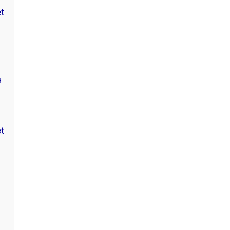
t
н
t