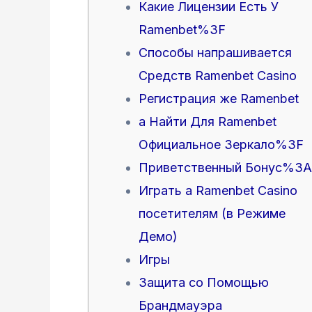
Какие Лицензии Есть У
Ramenbet%3F
Способы напрашивается
Средств Ramenbet Casino
Регистрация же Ramenbet
а Найти Для Ramenbet
Официальное Зеркало%3F
Приветственный Бонус%3A
Играть а Ramenbet Casino
посетителям (в Режиме
Демо)
Игры
Защита со Помощью
Брандмауэра