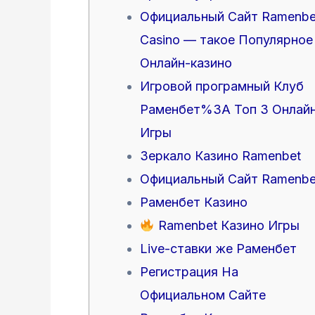
Официальный Сайт Ramenbe
Casino — такое Популярное
Онлайн-казино
Игровой програмный Клуб
Раменбет%3A Топ 3 Онлай
Игры
Зеркало Казино Ramenbet
Официальный Сайт Ramenbe
Раменбет Казино
Ramenbet Казино Игры
Live-ставки же Раменбет
Регистрация На
Официальном Сайте