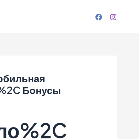
обильная
я%2C Бонусы
ало%2C