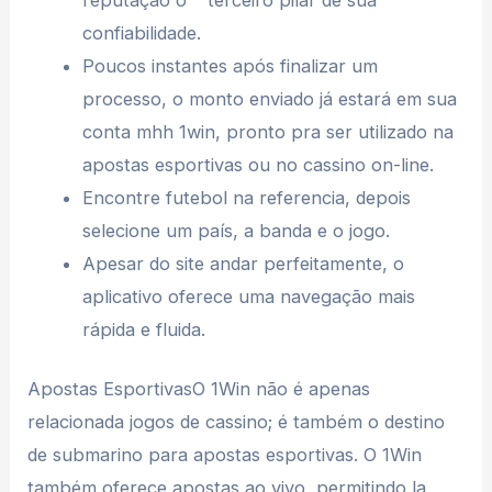
confiabilidade.
Poucos instantes após finalizar um
processo, o monto enviado já estará em sua
conta mhh 1win, pronto pra ser utilizado na
apostas esportivas ou no cassino on-line.
Encontre futebol na referencia, depois
selecione um país, a banda e o jogo.
Apesar do site andar perfeitamente, o
aplicativo oferece uma navegação mais
rápida e fluida.
Apostas EsportivasO 1Win não é apenas
relacionada jogos de cassino; é também o destino
de submarino para apostas esportivas. O 1Win
também oferece apostas ao vivo, permitindo la