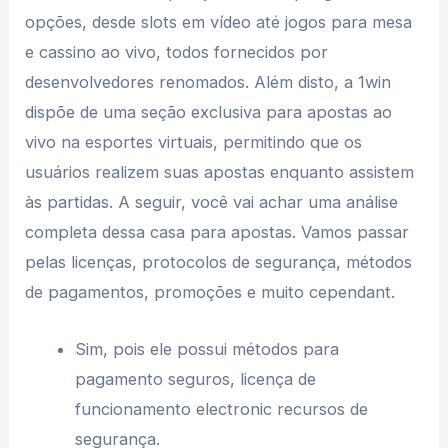
opções, desde slots em vídeo até jogos para mesa
e cassino ao vivo, todos fornecidos por
desenvolvedores renomados. Além disto, a 1win
dispõe de uma seção exclusiva para apostas ao
vivo na esportes virtuais, permitindo que os
usuários realizem suas apostas enquanto assistem
às partidas. A seguir, você vai achar uma análise
completa dessa casa para apostas. Vamos passar
pelas licenças, protocolos de segurança, métodos
de pagamentos, promoções e muito cependant.
Sim, pois ele possui métodos para
pagamento seguros, licença de
funcionamento electronic recursos de
segurança.