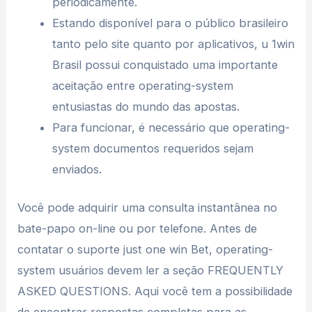
periodicamente.
Estando disponível para o público brasileiro
tanto pelo site quanto por aplicativos, u 1win
Brasil possui conquistado uma importante
aceitação entre operating-system
entusiastas do mundo das apostas.
Para funcionar, é necessário que operating-
system documentos requeridos sejam
enviados.
Você pode adquirir uma consulta instantânea no
bate-papo on-line ou por telefone. Antes de
contatar o suporte just one win Bet, operating-
system usuários devem ler a seção FREQUENTLY
ASKED QUESTIONS. Aqui você tem a possibilidade