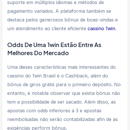
suporte em múltiplos idiomas e métodos de
pagamento variados. A plataforma também se
destaca pelos generosos bônus de boas-vindas e
um atendimento ao cliente eficiente
cassino 1win
.
Odds De Uma 1win Estão Entre As
Melhores Do Mercado
Uma dieses características mais interessantes do
cassino do 1win Brasil é o Cashback, além do
bônus de giros grátis para o primeiro depósito. No
entanto, é notable observar que exista bônus não
tem a possibilidade de ser sacado. Além disso, as
apostas com odds inferiores a 3 e apostas
reembolsadas não serão contabilizadas afin de as
exigências perform bônus.