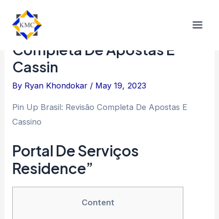
Pin Up Brasil: Revisão
Completa De Apostas E
Cassin
By
Ryan Khondokar
/
May 19, 2023
Pin Up Brasil: Revisão Completa De Apostas E
Cassino
Portal De Serviços
Residence”
Content