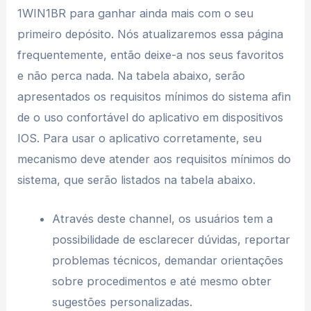
1WIN1BR para ganhar ainda mais com o seu
primeiro depósito. Nós atualizaremos essa página
frequentemente, então deixe-a nos seus favoritos
e não perca nada. Na tabela abaixo, serão
apresentados os requisitos mínimos do sistema afin
de o uso confortável do aplicativo em dispositivos
IOS. Para usar o aplicativo corretamente, seu
mecanismo deve atender aos requisitos mínimos do
sistema, que serão listados na tabela abaixo.
Através deste channel, os usuários tem a
possibilidade de esclarecer dúvidas, reportar
problemas técnicos, demandar orientações
sobre procedimentos e até mesmo obter
sugestões personalizadas.