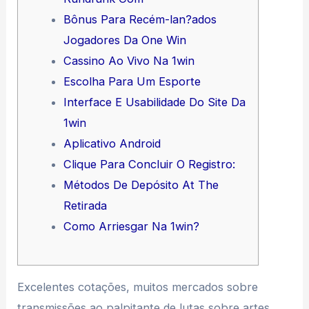
Bônus Para Recém-lan?ados
Jogadores Da One Win
Cassino Ao Vivo Na 1win
Escolha Para Um Esporte
Interface E Usabilidade Do Site Da
1win
Aplicativo Android
Clique Para Concluir O Registro:
Métodos De Depósito At The
Retirada
Como Arriesgar Na 1win?
Excelentes cotações, muitos mercados sobre
transmissões ao palpitante de lutas sobre artes