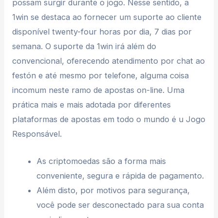
possam surgir durante o jogo. Nesse sentido, a
1win se destaca ao fornecer um suporte ao cliente
disponível twenty-four horas por dia, 7 dias por
semana. O suporte da 1win irá além do
convencional, oferecendo atendimento por chat ao
festón e até mesmo por telefone, alguma coisa
incomum neste ramo de apostas on-line. Uma
prática mais e mais adotada por diferentes
plataformas de apostas em todo o mundo é u Jogo
Responsável.
As criptomoedas são a forma mais
conveniente, segura e rápida de pagamento.
Além disto, por motivos para segurança,
você pode ser desconectado para sua conta