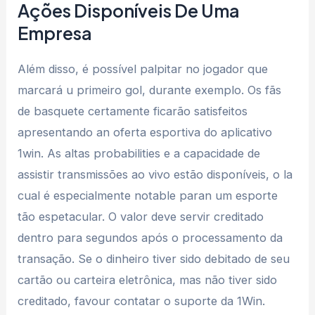
Ações Disponíveis De Uma
Empresa
Além disso, é possível palpitar no jogador que
marcará u primeiro gol, durante exemplo. Os fãs
de basquete certamente ficarão satisfeitos
apresentando an oferta esportiva do aplicativo
1win. As altas probabilities e a capacidade de
assistir transmissões ao vivo estão disponíveis, o la
cual é especialmente notable paran um esporte
tão espetacular. O valor deve servir creditado
dentro para segundos após o processamento da
transação. Se o dinheiro tiver sido debitado de seu
cartão ou carteira eletrônica, mas não tiver sido
creditado, favour contatar o suporte da 1Win.