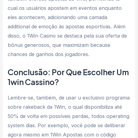
cual os usuários apostem em eventos enquanto
eles acontecem, adicionando uma camada
additional de emoção às apostas esportivas. Além
disso, o 1Win Casino se destaca pela sua oferta de
bônus generosos, que maximizam because
chances de ganhos dos jogadores.
Conclusão: Por Que Escolher Um
1win Cassino?
Lembre-se, também, de usar u exclusivo programa
sobre rakeback da 1Win, o qual disponibiliza até
50% de volta em possíveis perdas, todos operating
system dias. Por exemplo, você pode se deliberar
agora mesmo em 1Win Apostas com o código