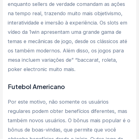
enquanto sellers de verdade comandam as ações
na tempo real, trazendo muito mais objetivismo,
interatividade e imersão à experiência. Os slots em
vídeo da 1win apresentam uma grande gama de
temas e mecânicas de jogo, desde os clássicos até
os também modernos. Além disso, os jogos para
mesa incluem variações de” “baccarat, roleta,
poker electronic muito mais.
Futebol Americano
Por este motivo, não somente os usuários
regulares podem obter benefícios diferentes, mas
também novos usuários. O bônus mais popular é o
bônus de boas-vindas, que permite que você
obtenha benefícios desde o início. Outro jogo de