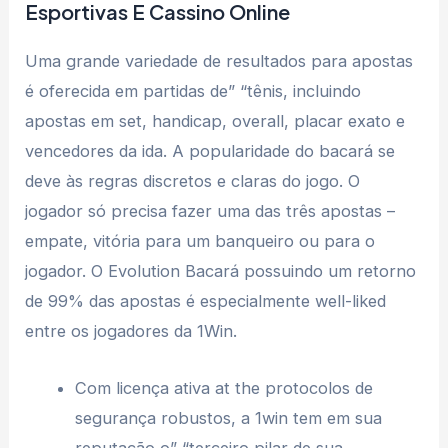
Esportivas E Cassino Online
Uma grande variedade de resultados para apostas
é oferecida em partidas de” “tênis, incluindo
apostas em set, handicap, overall, placar exato e
vencedores da ida. A popularidade do bacará se
deve às regras discretos e claras do jogo. O
jogador só precisa fazer uma das três apostas –
empate, vitória para um banqueiro ou para o
jogador. O Evolution Bacará possuindo um retorno
de 99% das apostas é especialmente well-liked
entre os jogadores da 1Win.
Com licença ativa at the protocolos de
segurança robustos, a 1win tem em sua
reputação o” “terceiro pilar de sua