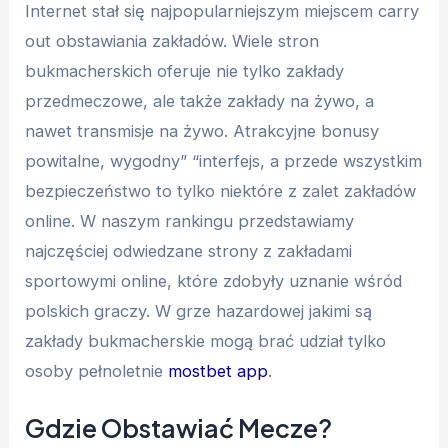
Internet stał się najpopularniejszym miejscem carry
out obstawiania zakładów. Wiele stron
bukmacherskich oferuje nie tylko zakłady
przedmeczowe, ale także zakłady na żywo, a
nawet transmisje na żywo. Atrakcyjne bonusy
powitalne, wygodny” “interfejs, a przede wszystkim
bezpieczeństwo to tylko niektóre z zalet zakładów
online. W naszym rankingu przedstawiamy
najczęściej odwiedzane strony z zakładami
sportowymi online, które zdobyły uznanie wśród
polskich graczy. W grze hazardowej jakimi są
zakłady bukmacherskie mogą brać udział tylko
osoby pełnoletnie
mostbet app
.
Gdzie Obstawiać Mecze?