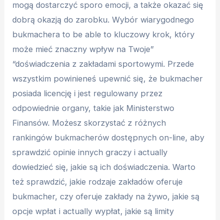
mogą dostarczyć sporo emocji, a także okazać się
dobrą okazją do zarobku. Wybór wiarygodnego
bukmachera to be able to kluczowy krok, który
może mieć znaczny wpływ na Twoje”
“doświadczenia z zakładami sportowymi. Przede
wszystkim powinieneś upewnić się, że bukmacher
posiada licencję i jest regulowany przez
odpowiednie organy, takie jak Ministerstwo
Finansów. Możesz skorzystać z różnych
rankingów bukmacherów dostępnych on-line, aby
sprawdzić opinie innych graczy i actually
dowiedzieć się, jakie są ich doświadczenia. Warto
też sprawdzić, jakie rodzaje zakładów oferuje
bukmacher, czy oferuje zakłady na żywo, jakie są
opcje wpłat i actually wypłat, jakie są limity