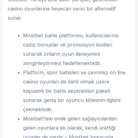
casino oyunlarına heyecan verici bir alternatif
sunar.
Mostbet bahis platformu, kullanıcılarına
cazip bonuslar ve promosyon kodları
sunarak onların oyun deneyimini
zenginleştirmeyi hedeflemektedir.
Platform, spor bahisleri ve çevrimiçi on line
casino oyunları da dahil olmak üzere
kapsamlı bir bahis seçenekleri paketi
sunarak geniş bir oyuncu kitlesinin ilgisini
çekmektedir.
Mostbet’teki önde gelen sağlayıcılardan
gelen oyunlara ek olarak, kendi ürettiği
ürünler de vardır – Mostbet logosuyla