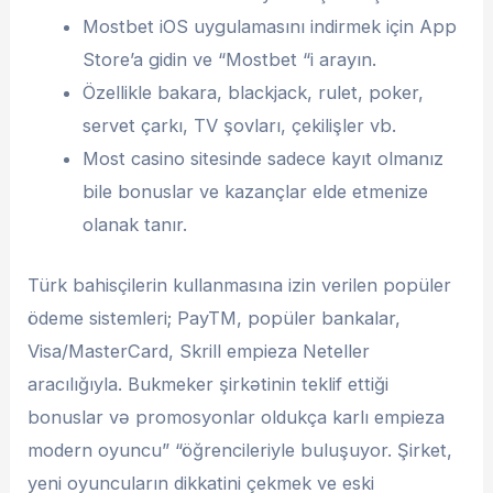
Mostbet iOS uygulamasını indirmek için App
Store’a gidin ve “Mostbet “i arayın.
Özellikle bakara, blackjack, rulet, poker,
servet çarkı, TV şovları, çekilişler vb.
Most casino sitesinde sadece kayıt olmanız
bile bonuslar ve kazançlar elde etmenize
olanak tanır.
Türk bahisçilerin kullanmasına izin verilen popüler
ödeme sistemleri; PayTM, popüler bankalar,
Visa/MasterCard, Skrill empieza Neteller
aracılığıyla. Bukmeker şirkətinin teklif ettiği
bonuslar və promosyonlar oldukça karlı empieza
modern oyuncu” “öğrencileriyle buluşuyor. Şirket,
yeni oyuncuların dikkatini çekmek ve eski