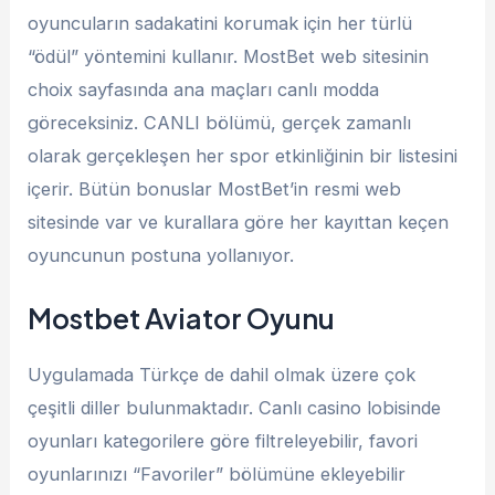
oyuncuların sadakatini korumak için her türlü
“ödül” yöntemini kullanır. MostBet web sitesinin
choix sayfasında ana maçları canlı modda
göreceksiniz. CANLI bölümü, gerçek zamanlı
olarak gerçekleşen her spor etkinliğinin bir listesini
içerir. Bütün bonuslar MostBet’in resmi web
sitesinde var ve kurallara göre her kayıttan keçen
oyuncunun postuna yollanıyor.
Mostbet Aviator Oyunu
Uygulamada Türkçe de dahil olmak üzere çok
çeşitli diller bulunmaktadır. Canlı casino lobisinde
oyunları kategorilere göre filtreleyebilir, favori
oyunlarınızı “Favoriler” bölümüne ekleyebilir