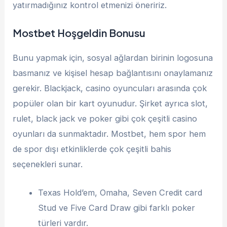
yatırmadığınız kontrol etmenizi öneririz.
Mostbet Hoşgeldin Bonusu
Bunu yapmak için, sosyal ağlardan birinin logosuna
basmanız ve kişisel hesap bağlantısını onaylamanız
gerekir. Blackjack, casino oyuncuları arasında çok
popüler olan bir kart oyunudur. Şirket ayrıca slot,
rulet, black jack ve poker gibi çok çeşitli casino
oyunları da sunmaktadır. Mostbet, hem spor hem
de spor dışı etkinliklerde çok çeşitli bahis
seçenekleri sunar.
Texas Hold’em, Omaha, Seven Credit card
Stud ve Five Card Draw gibi farklı poker
türleri vardır.