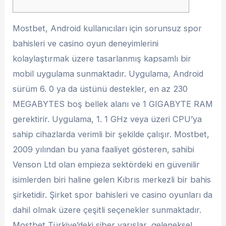
Mostbet, Android kullanıcıları için sorunsuz spor
bahisleri ve casino oyun deneyimlerini
kolaylaştırmak üzere tasarlanmış kapsamlı bir
mobil uygulama sunmaktadır. Uygulama, Android
sürüm 6. 0 ya da üstünü destekler, en az 230
MEGABYTES boş bellek alanı ve 1 GIGABYTE RAM
gerektirir. Uygulama, 1. 1 GHz veya üzeri CPU’ya
sahip cihazlarda verimli bir şekilde çalışır. Mostbet,
2009 yılından bu yana faaliyet gösteren, sahibi
Venson Ltd olan empieza sektördeki en güvenilir
isimlerden biri haline gelen Kıbrıs merkezli bir bahis
şirketidir. Şirket spor bahisleri ve casino oyunları da
dahil olmak üzere çeşitli seçenekler sunmaktadır.
Mostbet Türkiye’deki siber yarışlar, geleneksel