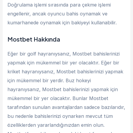
Doğrulama işlemi sırasında para çekme işlemi
engellenir, ancak oyuncu bahis oynamak ve
kumarhanede oynamak için bakiyeyi kullanabilir.
Mostbet Hakkında
Eğer bir golf hayranıysanız, Mostbet bahislerinizi
yapmak için mükemmel bir yer olacaktır. Eğer bir
kriket hayranıysanız, Mostbet bahislerinizi yapmak
için mükemmel bir yerdir. Buz hokeyi
hayranıysanız, Mostbet bahislerinizi yapmak için
mükemmel bir yer olacaktır. Bunlar Mostbet
tarafından sunulan avantajlardan sadece bazılarıdır,
bu nedenle bahislerinizi oynarken mevcut tüm
özelliklerden yararlandığınızdan emin olun.