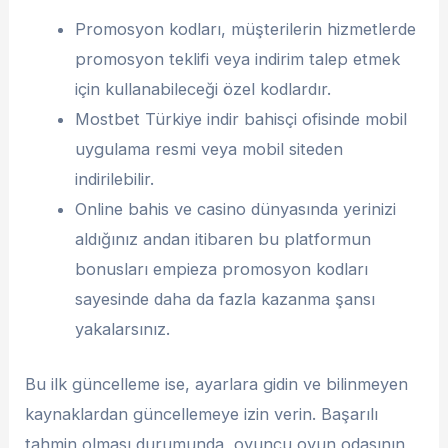
Promosyon kodları, müşterilerin hizmetlerde
promosyon teklifi veya indirim talep etmek
için kullanabileceği özel kodlardır.
Mostbet Türkiye indir bahisçi ofisinde mobil
uygulama resmi veya mobil siteden
indirilebilir.
Online bahis ve casino dünyasında yerinizi
aldığınız andan itibaren bu platformun
bonusları empieza promosyon kodları
sayesinde daha da fazla kazanma şansı
yakalarsınız.
Bu ilk güncelleme ise, ayarlara gidin ve bilinmeyen
kaynaklardan güncellemeye izin verin. Başarılı
tahmin olması durumunda, oyuncu oyun odasının