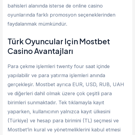
bahisleri alanında isterse de online casino
oyunlarında farklı promosyon seçeneklerinden
faydalanmak mümkündür.
Türk Oyuncular Için Mostbet
Casino Avantajları
Para çekme işlemleri twenty four saat içinde
yapılabilir ve para yatırma işlemleri anında
gerçekleşir. Mostbet ayrıca EUR, USD, RUB, UAH
ve diğerleri dahil olmak üzere çok çeşitli para
birimleri sunmaktadır. Tek tıklamayla kayıt
yaparken, kullanıcının yalnızca kayıt ülkesini
(Türkiye) ve hesap para birimini (TL) seçmesi ve
Mostbet’in kural ve yönetmeliklerini kabul etmesi