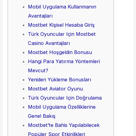
Mobil Uygulama Kullanmanın
Avantajları
Mostbet Kişisel Hesaba Giriş
Türk Oyuncular Için Mostbet
Casino Avantajları
Mostbet Hoşgeldin Bonusu
Hangi Para Yatırma Yöntemleri
Mevcut?
Yeniden Yükleme Bonusları
Mostbet Aviator Oyunu
Türk Oyuncular Için Doğrulama
Mobil Uygulama Özelliklerine
Genel Bakış
Mostbet’te Bahis Yapılabilecek
Popüler Spor Etkinlikleri