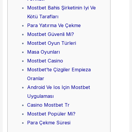
Mostbet Bahis Şirketinin Iyi Ve
Kötü Tarafları
Para Yatırma Ve Çekme
Mostbet Güvenli Mi?
Mostbet Oyun Türleri
Masa Oyunları
Mostbet Casino
Mostbet’te Çizgiler Empieza
Oranlar
Android Ve Ios Için Mostbet
Uygulaması
Casino Mostbet Tr
Mostbet Popüler Mi?
Para Çekme Süresi