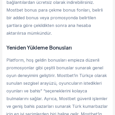
bağlantılardan ücretsiz olarak indirebilirsiniz.
Mostbet bonus para çekme bonus fonları, belirli
bir added bonus veya promosyonda belirtilen
şartlara göre çekildikten sonra ana hesaba
aktarılırsa mümkündür.
Yeniden Yükleme Bonusları
Platform, hoş geldin bonusları empieza düzenli
promosyonlar gibi çeşitli bonuslar sunarak genel
oyun deneyimini geliştirir. Mostbet’in Türkçe olarak
sunulan sezgisel arayüzü, oyuncuların istedikleri
oyunları ve bahis” “seçeneklerini kolayca
bulmalarını sağlar. Ayrıca, Mostbet güvenli işlemler
ve geniş bahis pazarları sunarak Türk kumarbazlar
için en iyi seçimlerden biri haline gelir. Mostbet’in