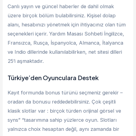
Canlı yayın ve güncel haberler de dahil olmak
üzere birçok bölüm bulabilirsiniz. Kişisel dolap
alanı, hesabınızı yönetmek için ihtiyacınız olan tüm
seçenekleri içerir. Yardım Masası Sohbeti İngilizce,
Fransızca, Rusça, İspanyolca, Almanca, İtalyanca
ve Indio dillerinde kullanılabilirken, net sitesi dilleri
25’i aşmaktadır.
Türkiye’den Oyunculara Destek
Kayıt formunda bonus türünü seçmeniz gerekir –
oradan da bonusu reddedebilirsiniz. Çok çeşitli
klasik slotlar var : birçok türden orijinal görsel ve
syns” “tasarımına sahip yüzlerce oyun. Slotları
yalnızca choix hesaptan değil, aynı zamanda bir