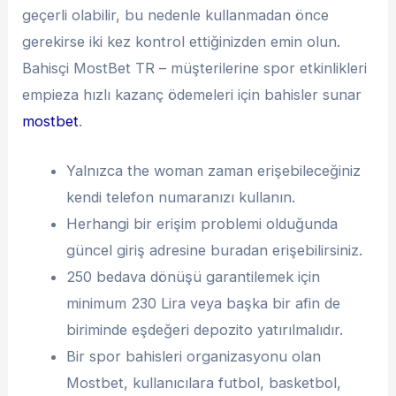
geçerli olabilir, bu nedenle kullanmadan önce
gerekirse iki kez kontrol ettiğinizden emin olun.
Bahisçi MostBet TR – müşterilerine spor etkinlikleri
empieza hızlı kazanç ödemeleri için bahisler sunar
mostbet
.
Yalnızca the woman zaman erişebileceğiniz
kendi telefon numaranızı kullanın.
Herhangi bir erişim problemi olduğunda
güncel giriş adresine buradan erişebilirsiniz.
250 bedava dönüşü garantilemek için
minimum 230 Lira veya başka bir afin de
biriminde eşdeğeri depozito yatırılmalıdır.
Bir spor bahisleri organizasyonu olan
Mostbet, kullanıcılara futbol, basketbol,