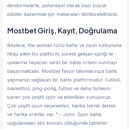
döndürmelerle, potansiyel olarak bazı büyük
ödüller kazanmak için makaraları döndürebilirsiniz.
Mostbet Giriş, Kayıt, Doğrulama
Böylece, the woman türlü bahis ve oyun tutkununa
hitap eden bu platform, sürekli gelişen içeriği ile
üyelerine heyecan verici bir bahis ortamı sunmayı
başarmaktadır. Mostbet favori takımlarınıza bahis
yapmanızı sağlayan bir bahis platformudur. Futbol,
basketbol, ping-pong, futbol ve daha fazlasını
içeren çok çeşitli spor ve etkinlikler sunuyoruz.
Çok çeşitli oyun seçenekleri, harika teknik destek
ve harika oranlar var. ” – John. Spor bahis
uygulamaları söz konusu olduğunda tabletler