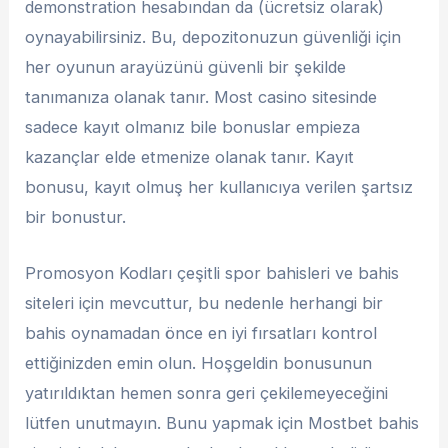
demonstration hesabından da (ücretsiz olarak)
oynayabilirsiniz. Bu, depozitonuzun güvenliği için
her oyunun arayüzünü güvenli bir şekilde
tanımanıza olanak tanır. Most casino sitesinde
sadece kayıt olmanız bile bonuslar empieza
kazançlar elde etmenize olanak tanır. Kayıt
bonusu, kayıt olmuş her kullanıcıya verilen şartsız
bir bonustur.
Promosyon Kodları çeşitli spor bahisleri ve bahis
siteleri için mevcuttur, bu nedenle herhangi bir
bahis oynamadan önce en iyi fırsatları kontrol
ettiğinizden emin olun. Hoşgeldin bonusunun
yatırıldıktan hemen sonra geri çekilemeyeceğini
lütfen unutmayın. Bunu yapmak için Mostbet bahis