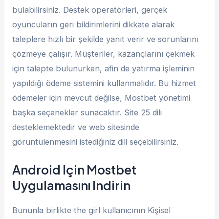
bulabilirsiniz. Destek operatörleri, gerçek
oyuncuların geri bildirimlerini dikkate alarak
taleplere hızlı bir şekilde yanıt verir ve sorunlarını
çözmeye çalışır. Müşteriler, kazançlarını çekmek
için talepte bulunurken, afin de yatırma işleminin
yapıldığı ödeme sistemini kullanmalıdır. Bu hizmet
ödemeler için mevcut değilse, Mostbet yönetimi
başka seçenekler sunacaktır. Site 25 dili
desteklemektedir ve web sitesinde
görüntülenmesini istediğiniz dili seçebilirsiniz.
Android Için Mostbet
Uygulamasını Indirin
Bununla birlikte the girl kullanıcının Kişisel