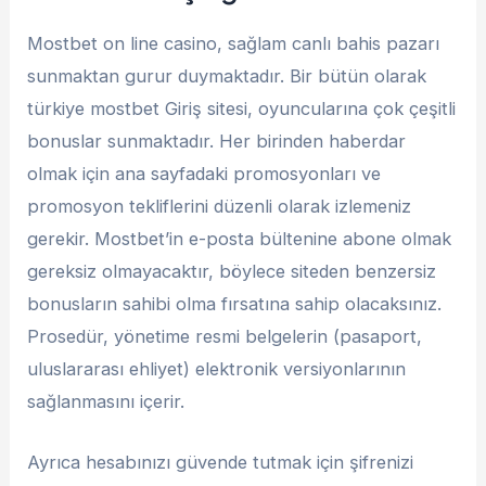
Mostbet on line casino, sağlam canlı bahis pazarı
sunmaktan gurur duymaktadır. Bir bütün olarak
türkiye mostbet Giriş sitesi, oyuncularına çok çeşitli
bonuslar sunmaktadır. Her birinden haberdar
olmak için ana sayfadaki promosyonları ve
promosyon tekliflerini düzenli olarak izlemeniz
gerekir. Mostbet’in e-posta bültenine abone olmak
gereksiz olmayacaktır, böylece siteden benzersiz
bonusların sahibi olma fırsatına sahip olacaksınız.
Prosedür, yönetime resmi belgelerin (pasaport,
uluslararası ehliyet) elektronik versiyonlarının
sağlanmasını içerir.
Ayrıca hesabınızı güvende tutmak için şifrenizi