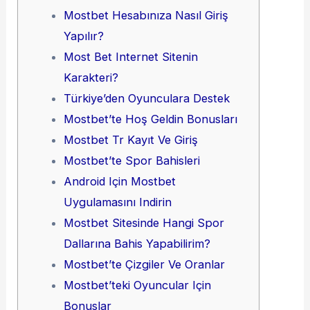
Mostbet Hesabınıza Nasıl Giriş
Yapılır?
Most Bet Internet Sitenin
Karakteri?
Türkiye’den Oyunculara Destek
Mostbet’te Hoş Geldin Bonusları
Mostbet Tr Kayıt Ve Giriş
Mostbet’te Spor Bahisleri
Android Için Mostbet
Uygulamasını Indirin
Mostbet Sitesinde Hangi Spor
Dallarına Bahis Yapabilirim?
Mostbet’te Çizgiler Ve Oranlar
Mostbet’teki Oyuncular Için
Bonuslar