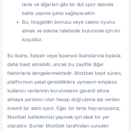
tenis ve diğerleri gibi bir dizi spor dalında
bahis yapma şansı sağlayacaktır.
Bu, hoşgeldin bonusu veya casino oyunu
almak ve ödeme talebinde bulunmak için ön
koşuldur.
Bu lisans, İtalyan veya İspanyol lisanslarına kıyasla
daha basit alınabilir, ancak bu zayıflık diğer
faktörlerle dengelenmektedir. Mostbet kayıt süreci,
platformun yasal gerekliliklere uymasını empieza
kullanıcı verilerinin korunmasını garanti altına
almaya yardımcı olan hesap doğrulama adı verilen
önemli bir adım içerir. Eğer bir tenis hayranıysanız,
Mostbet bahislerinizi yapmak için ideal bir yer
olacaktır. Bunlar Mostbet tarafından sunulan