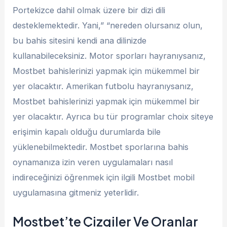
Portekizce dahil olmak üzere bir dizi dili
desteklemektedir. Yani,” “nereden olursanız olun,
bu bahis sitesini kendi ana dilinizde
kullanabileceksiniz. Motor sporları hayranıysanız,
Mostbet bahislerinizi yapmak için mükemmel bir
yer olacaktır. Amerikan futbolu hayranıysanız,
Mostbet bahislerinizi yapmak için mükemmel bir
yer olacaktır. Ayrıca bu tür programlar choix siteye
erişimin kapalı olduğu durumlarda bile
yüklenebilmektedir. Mostbet sporlarına bahis
oynamanıza izin veren uygulamaları nasıl
indireceğinizi öğrenmek için ilgili Mostbet mobil
uygulamasına gitmeniz yeterlidir.
Mostbet’te Çizgiler Ve Oranlar