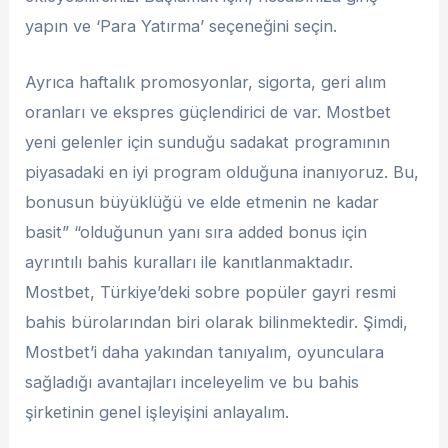
yapın ve ‘Para Yatırma’ seçeneğini seçin.
Ayrıca haftalık promosyonlar, sigorta, geri alım
oranları ve ekspres güçlendirici de var. Mostbet
yeni gelenler için sunduğu sadakat programının
piyasadaki en iyi program olduğuna inanıyoruz. Bu,
bonusun büyüklüğü ve elde etmenin ne kadar
basit” “olduğunun yanı sıra added bonus için
ayrıntılı bahis kuralları ile kanıtlanmaktadır.
Mostbet, Türkiye’deki sobre popüler gayri resmi
bahis bürolarından biri olarak bilinmektedir. Şimdi,
Mostbet’i daha yakından tanıyalım, oyunculara
sağladığı avantajları inceleyelim ve bu bahis
şirketinin genel işleyişini anlayalım.