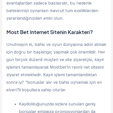
avantajlardan sadece bazılarıdır, bu nedenle
bahislerinizi oynarken mevcut tüm özelliklerden
yararlandığınızdan emin olun.
Most Bet Internet Sitenin Karakteri?
Unutmayın ki, bahis ve oyun dünyasına adım atmak
için doğru bir başlangıç yapmak çok önemlidir. Her
gün birçok düzenli müşteri ve site ziyaretçisi, kayıt
işlemini tamamlayarak Mostbet’in resmi net sitesini
ziyaret etmektedir. Kayıt işlemi tamamlandıktan
sonra iyi” “bonuslar alır ve bahis oynamak için en
elveri?li koşullara sahip olurlar.
Kaydolduğunuzda sizlere sunulan geniş
bonuslar empieza promosyonlardan da