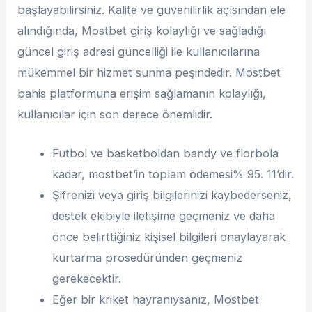
başlayabilirsiniz. Kalite ve güvenilirlik açısından ele
alındığında, Mostbet giriş kolaylığı ve sağladığı
güncel giriş adresi güncelliği ile kullanıcılarına
mükemmel bir hizmet sunma peşindedir. Mostbet
bahis platformuna erişim sağlamanın kolaylığı,
kullanıcılar için son derece önemlidir.
Futbol ve basketboldan bandy ve florbola
kadar, mostbet’in toplam ödemesi% 95. 11’dir.
Şifrenizi veya giriş bilgilerinizi kaybederseniz,
destek ekibiyle iletişime geçmeniz ve daha
önce belirttiğiniz kişisel bilgileri onaylayarak
kurtarma prosedüründen geçmeniz
gerekecektir.
Eğer bir kriket hayranıysanız, Mostbet