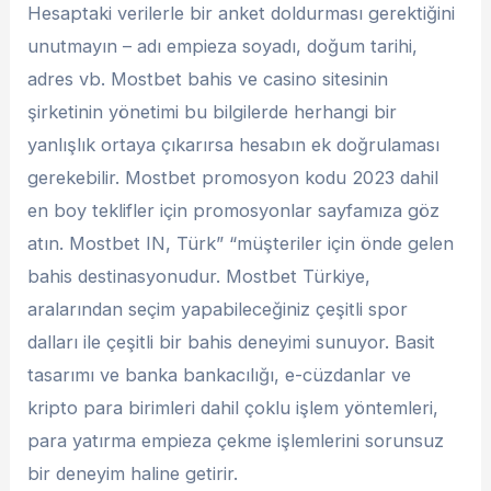
Hesaptaki verilerle bir anket doldurması gerektiğini
unutmayın – adı empieza soyadı, doğum tarihi,
adres vb. Mostbet bahis ve casino sitesinin
şirketinin yönetimi bu bilgilerde herhangi bir
yanlışlık ortaya çıkarırsa hesabın ek doğrulaması
gerekebilir. Mostbet promosyon kodu 2023 dahil
en boy teklifler için promosyonlar sayfamıza göz
atın. Mostbet IN, Türk” “müşteriler için önde gelen
bahis destinasyonudur. Mostbet Türkiye,
aralarından seçim yapabileceğiniz çeşitli spor
dalları ile çeşitli bir bahis deneyimi sunuyor. Basit
tasarımı ve banka bankacılığı, e-cüzdanlar ve
kripto para birimleri dahil çoklu işlem yöntemleri,
para yatırma empieza çekme işlemlerini sorunsuz
bir deneyim haline getirir.