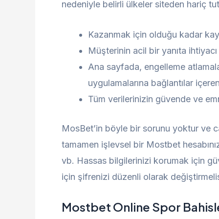
nedeniyle belirli ülkeler siteden hariç
Kazanmak için olduğu kadar kayb
Müşterinin acil bir yanıta ihtiya
Ana sayfada, engelleme atlamaları
uygulamalarına bağlantılar içeren
Tüm verilerinizin güvende ve emni
MosBet’in böyle bir sorunu yoktur ve ca
tamamen işlevsel bir Mostbet hesabınıza 
vb. Hassas bilgilerinizi korumak için g
için şifrenizi düzenli olarak değiştirmeli
Mostbet Online Spor Bahisl