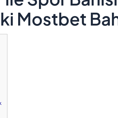
ki Mostbet Bahi
k