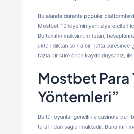
Bu alanda durante popüler platformlard
Mostbet Türkiye’nin yeni ziyaretçileri 
Bu teklifin maksimum tutarı, hesapları
aktarıldıktan sonra bir hafta süresince g
fazla bir süre önce kaydolduysanız, ilk 
Mostbet Para
Yöntemleri”
Bu tür oyunlar genellikle casinolardan 
tarafından sağlanmaktadır. Buna minimal