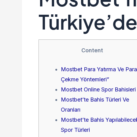
Türkiye’de
Content
Mostbet Para Yatırma Ve Para
Çekme Yöntemleri”
Mostbet Online Spor Bahisleri
Mostbet’te Bahis Türleri Ve
Oranları
Mostbet’te Bahis Yapılabilece
Spor Türleri