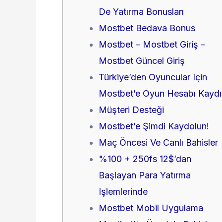
De Yatırma Bonusları
Mostbet Bedava Bonus
Mostbet – Mostbet Giriş –
Mostbet Güncel Giriş
Türkiye’den Oyuncular Için
Mostbet’e Oyun Hesabı Kaydı
Müşteri Desteği
Mostbet’e Şimdi Kaydolun!
Maç Öncesi Ve Canlı Bahisler
%100 + 250fs 12$’dan
Başlayan Para Yatırma
Işlemlerinde
Mostbet Mobil Uygulama