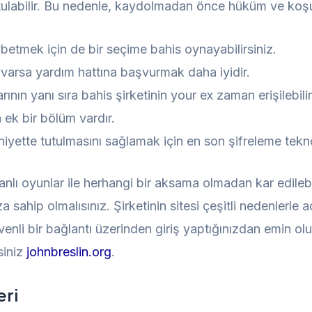
 tutulabilir. Bu nedenle, kaydolmadan önce hüküm ve ko
etmek için de bir seçime bahis oynayabilirsiniz.
cı varsa yardım hattına başvurmak daha iyidir.
nın yanı sıra bahis şirketinin your ex zaman erişilebil
 ek bir bölüm vardır.
yette tutulmasını sağlamak için en son şifreleme teknolo
nlı oyunlar ile herhangi bir aksama olmadan kar edileb
sahip olmalısınız. Şirketinin sitesi çeşitli nedenlerle 
üvenli bir bağlantı üzerinden giriş yaptığınızdan emin o
siniz
johnbreslin.org
.
eri