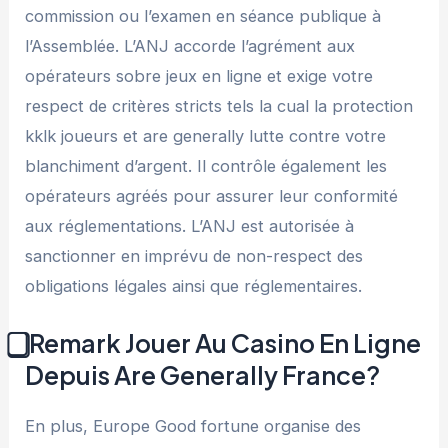
commission ou l’examen en séance publique à
l’Assemblée. L’ANJ accorde l’agrément aux
opérateurs sobre jeux en ligne et exige votre
respect de critères stricts tels la cual la protection
kklk joueurs et are generally lutte contre votre
blanchiment d’argent. Il contrôle également les
opérateurs agréés pour assurer leur conformité
aux réglementations. L’ANJ est autorisée à
sanctionner en imprévu de non-respect des
obligations légales ainsi que réglementaires.
⃣ Remark Jouer Au Casino En Ligne
Depuis Are Generally France?
En plus, Europe Good fortune organise des