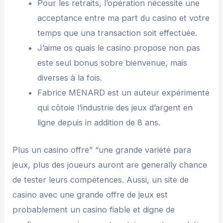
Pour les retraits, l’opération nécessite une
acceptance entre ma part du casino et votre
temps que una transaction soit effectuée.
J’aime os quais le casino propose non pas
este seul bonus sobre bienvenue, mais
diverses à la fois.
Fabrice MENARD est un auteur expérimenté
qui côtoie l’industrie des jeux d’argent en
ligne depuis in addition de 8 ans.
Plus un casino offre” “une grande variété para
jeux, plus des joueurs auront are generally chance
de tester leurs compétences. Aussi, un site de
casino avec une grande offre de jeux est
probablement un casino fiable et digne de