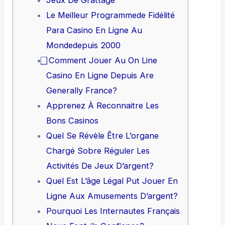
Jeux De Grattage
Le Meilleur Programmede Fidélité
Para Casino En Ligne Au
Mondedepuis 2000
⃣ Comment Jouer Au On Line
Casino En Ligne Depuis Are
Generally France?
Apprenez À Reconnaitre Les
Bons Casinos
Quel Se Révèle Être L’organe
Chargé Sobre Réguler Les
Activités De Jeux D’argent?
Quel Est L’âge Légal Put Jouer En
Ligne Aux Amusements D’argent?
Pourquoi Les Internautes Français