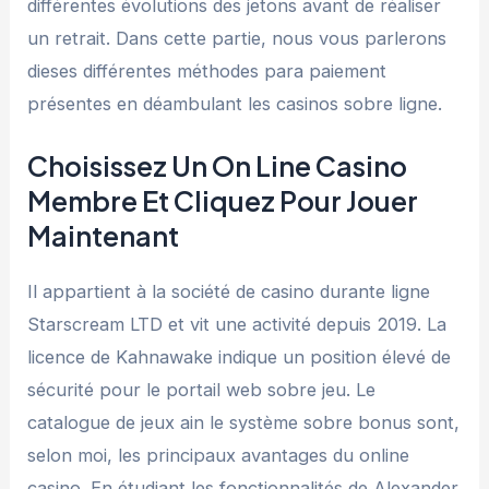
différentes évolutions des jetons avant de réaliser
un retrait. Dans cette partie, nous vous parlerons
dieses différentes méthodes para paiement
présentes en déambulant les casinos sobre ligne.
Choisissez Un On Line Casino
Membre Et Cliquez Pour Jouer
Maintenant
Il appartient à la société de casino durante ligne
Starscream LTD et vit une activité depuis 2019. La
licence de Kahnawake indique un position élevé de
sécurité pour le portail web sobre jeu. Le
catalogue de jeux ain le système sobre bonus sont,
selon moi, les principaux avantages du online
casino. En étudiant les fonctionnalités de Alexander