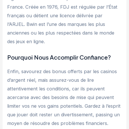
France. Créée en 1976, FDJ est régulée par l’État
français ou détient une licence délivrée par
l’ARJEL. Bwin est l’une des marques les plus
anciennes ou les plus respectées dans le monde
des jeux en ligne.
Pourquoi Nous Accomplir Confiance?
Enfin, savourez des bonus offerts par les casinos
d’argent réel, mais assurez-vous de lire
attentivement les conditions, car ils peuvent
acercarse avec des besoins de mise qui peuvent
limiter vos ne vos gains potentiels. Gardez à l’esprit
que jouer doit rester un divertissement, passing un
moyen de résoudre des problèmes financiers.