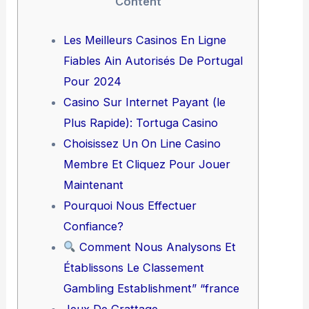
Content
Les Meilleurs Casinos En Ligne
Fiables Ain Autorisés De Portugal
Pour 2024
Casino Sur Internet Payant (le
Plus Rapide): Tortuga Casino
Choisissez Un On Line Casino
Membre Et Cliquez Pour Jouer
Maintenant
Pourquoi Nous Effectuer
Confiance?
Comment Nous Analysons Et
Établissons Le Classement
Gambling Establishment” “france