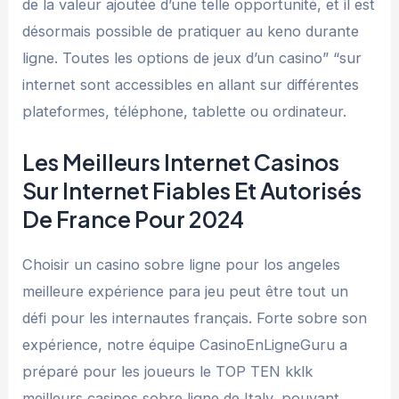
de la valeur ajoutée d’une telle opportunité, et il est
désormais possible de pratiquer au keno durante
ligne. Toutes les options de jeux d’un casino” “sur
internet sont accessibles en allant sur différentes
plateformes, téléphone, tablette ou ordinateur.
Les Meilleurs Internet Casinos
Sur Internet Fiables Et Autorisés
De France Pour 2024
Choisir un casino sobre ligne pour los angeles
meilleure expérience para jeu peut être tout un
défi pour les internautes français. Forte sobre son
expérience, notre équipe CasinoEnLigneGuru a
préparé pour les joueurs le TOP TEN kklk
meilleurs casinos sobre ligne de Italy, pouvant