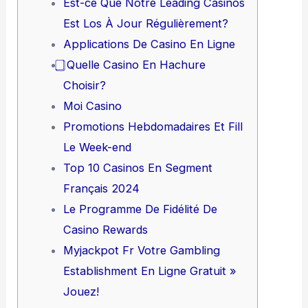
Est-ce Que Notre Leading Casinos
Est Los À Jour Régulièrement?
Applications De Casino En Ligne
⃣ Quelle Casino En Hachure
Choisir?
Moi Casino
Promotions Hebdomadaires Et Fill
Le Week-end
Top 10 Casinos En Segment
Français 2024
Le Programme De Fidélité De
Casino Rewards
Myjackpot Fr Votre Gambling
Establishment En Ligne Gratuit »
Jouez!