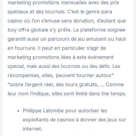
marketing promotions mensuelles avec des prix
spéciaux et des tournois. C’est le genre para
casino où l’on s’amuse sans donation, d’autant que
boy offre globale s’y prête. La plateforme soignée
garantit aussi un parcours de jeu amusant ou haut
en fourrure. Il peut en particulier s’agir de
marketing promotions liées à este événement
spécial, mais aussi des tournois ou des défis. Les
récompenses, elles, peuvent tourner autour”
“sobre l’argent réel, des tours gratuits, … Comme
leur nom l’indique, elles sont limité dans the temps.
Philippe Latombe pour autoriser les
exploitants de casinos à donner des jeux sur
internet.