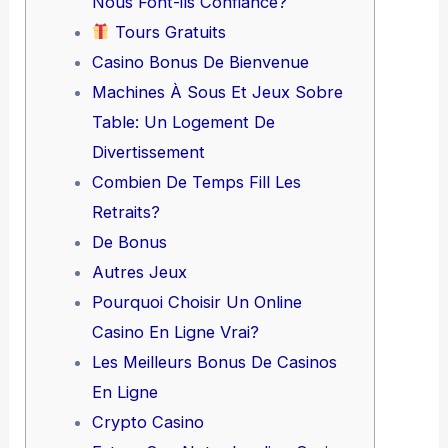
Nous Font-ils Confiance?
Tours Gratuits
Casino Bonus De Bienvenue
Machines À Sous Et Jeux Sobre
Table: Un Logement De
Divertissement
Combien De Temps Fill Les
Retraits?
De Bonus
Autres Jeux
Pourquoi Choisir Un Online
Casino En Ligne Vrai?
Les Meilleurs Bonus De Casinos
En Ligne
Crypto Casino