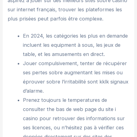
aspirez à jouer sur des meilleurs sites sobre casino
sur internet français, trouver les plateformes les
plus prisées peut parfois être complexe.
En 2024, les catégories les plus en demande
incluent les equipment à sous, les jeux de
table, et les amusements en direct.
Jouer compulsivement, tenter de récupérer
ses pertes sobre augmentant les mises ou
éprouver sobre l’irritabilité sont kklk signaux
d’alarme.
Prenez toujours le temperatures de
consulter the bas de web page du site i
casino pour retrouver des informations sur
ses licences, ou n’hésitez pas à vérifier ces
données directement sur des sites des