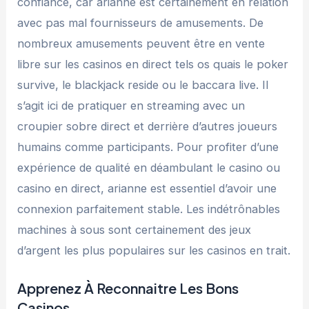
confiance, car arianne est certainement en relation
avec pas mal fournisseurs de amusements. De
nombreux amusements peuvent être en vente
libre sur les casinos en direct tels os quais le poker
survive, le blackjack reside ou le baccara live. Il
s’agit ici de pratiquer en streaming avec un
croupier sobre direct et derrière d’autres joueurs
humains comme participants. Pour profiter d’une
expérience de qualité en déambulant le casino ou
casino en direct, arianne est essentiel d’avoir une
connexion parfaitement stable. Les indétrônables
machines à sous sont certainement des jeux
d’argent les plus populaires sur les casinos en trait.
Apprenez À Reconnaitre Les Bons
Casinos