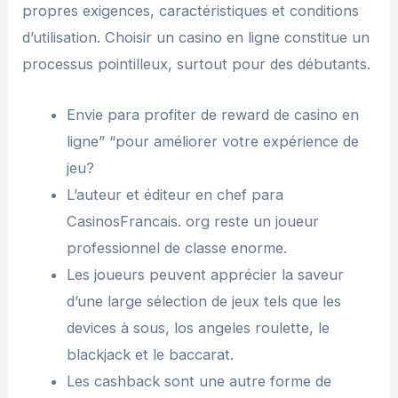
propres exigences, caractéristiques et conditions
d’utilisation. Choisir un casino en ligne constitue un
processus pointilleux, surtout pour des débutants.
Envie para profiter de reward de casino en
ligne” “pour améliorer votre expérience de
jeu?
L’auteur et éditeur en chef para
CasinosFrancais. org reste un joueur
professionnel de classe enorme.
Les joueurs peuvent apprécier la saveur
d’une large sélection de jeux tels que les
devices à sous, los angeles roulette, le
blackjack et le baccarat.
Les cashback sont une autre forme de