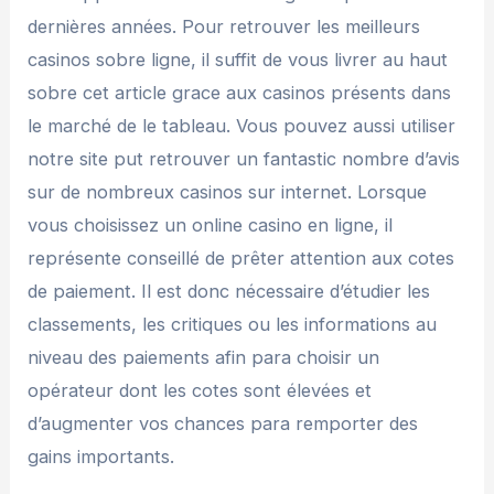
dernières années. Pour retrouver les meilleurs
casinos sobre ligne, il suffit de vous livrer au haut
sobre cet article grace aux casinos présents dans
le marché de le tableau. Vous pouvez aussi utiliser
notre site put retrouver un fantastic nombre d’avis
sur de nombreux casinos sur internet. Lorsque
vous choisissez un online casino en ligne, il
représente conseillé de prêter attention aux cotes
de paiement. Il est donc nécessaire d’étudier les
classements, les critiques ou les informations au
niveau des paiements afin para choisir un
opérateur dont les cotes sont élevées et
d’augmenter vos chances para remporter des
gains importants.