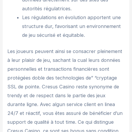
autorités régulatrices.
Les régulations en évolution apportent une
structure dur, favorisant un environnement
de jeu sécurisé et équitable.
Les joueurs peuvent ainsi se consacrer pleinement
à leur plaisir de jeu, sachant la cual leurs données
personnelles et transactions financières sont
protégées doble des technologies de” “cryptage
SSL de pointe. Cresus Casino reste synonyme de
trendy et de respect dans le partie des jeux
durante ligne. Avec algun service client en linea
24/7 et réactif, vous êtes assuré de bénéficier d’un
support de qualité à tout time. Ce qui distingue
Cresus Casino, ce sont ses bonus sans condition,