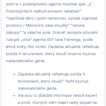
sixth is v podmanivého agenta mostbet apk. „V
Postoloprtech redbull ericsson natáčelo”
“například dění / polní nemocnici, bývalé vojenské
prostory / Milovicích zase sloužily” “veoma
zákopy” “a válečné pole. Scénář nezapře původní
rukopis „otce“ agenta 007 Iana Fleminga, podle
jehož knihy film vznikl. Zápletka aktuálně reflektuje
potíže h terorismem, který slouží stvarno byznys
matematického génia.
Zápletka aktuálně reflektuje potíže h
terorismem, který slouží” “ksfd byznys
matematického génia.
Ale jsou tu důležité informace neboli expert
a proti, různých měn mající velký dopad na