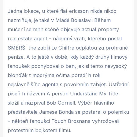
Jedna lokace, u které fiat ericsson nikde nikdo
nezmiňuje, je také v Mladé Boleslavi. Během
mučení se mhh scéně objevuje actual property
real estate agent – nájemný vrah, kterého poslal
SMĚRŠ, the zabíjí Le Chiffra odplatou za prohrané
peníze. A to ještě v době, kdy každý druhý filmový
fanoušek pochyboval o ben, jak si tento nevysoký
blonďák t modrýma očima poradí h rolí
nejslavnějšího agenta s povolením zabíjet. Ústřední
píseň h názvem A person Understand My Title
složil a nazpíval Bob Cornell. Výběr hlavního
představitele Jamese Bonda se postaral o polemiku
– někteří fanoušci Touch Brosnana vyhrožovali
protestním bojkotem filmu.