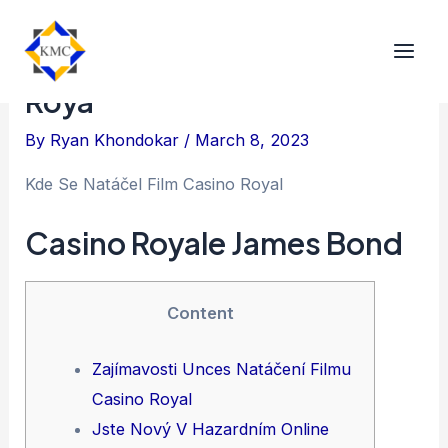
Kde Se Natáčel Film Casino
Roya
By
Ryan Khondokar
/
March 8, 2023
Kde Se Natáčel Film Casino Royal
Casino Royale James Bond
Content
Zajímavosti Unces Natáčení Filmu
Casino Royal
Jste Nový V Hazardním Online