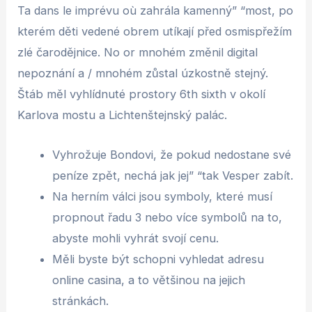
Ta dans le imprévu où zahrála kamenný” “most, po
kterém děti vedené obrem utíkají před osmispřežím
zlé čarodějnice. No or mnohém změnil digital
nepoznání a / mnohém zůstal úzkostně stejný.
Štáb měl vyhlídnuté prostory 6th sixth v okolí
Karlova mostu a Lichtenštejnský palác.
Vyhrožuje Bondovi, že pokud nedostane své
peníze zpět, nechá jak jej” “tak Vesper zabít.
Na herním válci jsou symboly, které musí
propnout řadu 3 nebo více symbolů na to,
abyste mohli vyhrát svojí cenu.
Měli byste být schopni vyhledat adresu
online casina, a to většinou na jejich
stránkách.