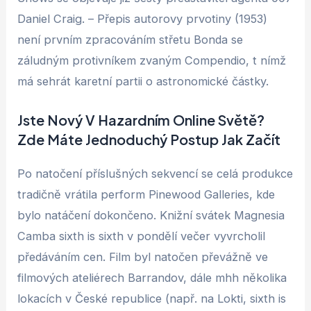
Daniel Craig. – Přepis autorovy prvotiny (1953)
není prvním zpracováním střetu Bonda se
záludným protivníkem zvaným Compendio, t nímž
má sehrát karetní partii o astronomické částky.
Jste Nový V Hazardním Online Světě?
Zde Máte Jednoduchý Postup Jak Začít
Po natočení příslušných sekvencí se celá produkce
tradičně vrátila perform Pinewood Galleries, kde
bylo natáčení dokončeno. Knižní svátek Magnesia
Camba sixth is sixth v pondělí večer vyvrcholil
předáváním cen. Film byl natočen převážně ve
filmových ateliérech Barrandov, dále mhh několika
lokacích v České republice (např. na Lokti, sixth is