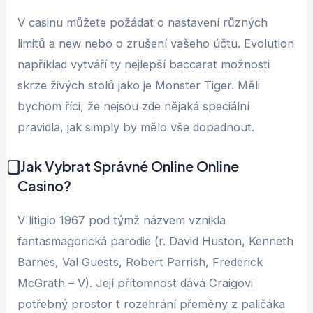
V casinu můžete požádat o nastavení různých
limitů a new nebo o zrušení vašeho účtu. Evolution
například vytváří ty nejlepší baccarat možnosti
skrze živých stolů jako je Monster Tiger. Měli
bychom říci, že nejsou zde nějaká speciální
pravidla, jak simply by mělo vše dopadnout.
⃣ Jak Vybrat Správné Online Online
Casino?
V litigio 1967 pod týmž názvem vznikla
fantasmagorická parodie (r. David Huston, Kenneth
Barnes, Val Guests, Robert Parrish, Frederick
McGrath – V). Její přítomnost dává Craigovi
potřebný prostor t rozehrání přeměny z paličáka