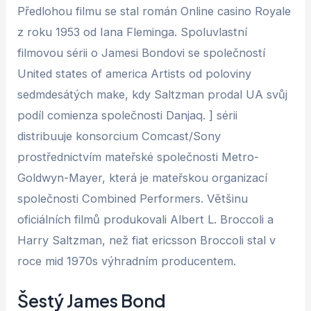
Předlohou filmu se stal román Online casino Royale
z roku 1953 od Iana Fleminga. Spoluvlastní
filmovou sérii o Jamesi Bondovi se společností
United states of america Artists od poloviny
sedmdesátých make, kdy Saltzman prodal UA svůj
podíl comienza společnosti Danjaq. ] sérii
distribuuje konsorcium Comcast/Sony
prostřednictvím mateřské společnosti Metro-
Goldwyn-Mayer, která je mateřskou organizací
společnosti Combined Performers. Většinu
oficiálních filmů produkovali Albert L. Broccoli a
Harry Saltzman, než fiat ericsson Broccoli stal v
roce mid 1970s výhradním producentem.
Šestý James Bond