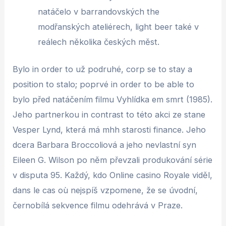
natáčelo v barrandovských the
modřanských ateliérech, light beer také v
reálech několika českých měst.
Bylo in order to už podruhé, corp se to stay a
position to stalo; poprvé in order to be able to
bylo před natáčením filmu Vyhlídka em smrt (1985).
Jeho partnerkou in contrast to této akci ze stane
Vesper Lynd, která má mhh starosti finance. Jeho
dcera Barbara Broccoliová a jeho nevlastní syn
Eileen G. Wilson po něm převzali produkování série
v disputa 95. Každý, kdo Online casino Royale viděl,
dans le cas où nejspíš vzpomene, že se úvodní,
černobílá sekvence filmu odehrává v Praze.