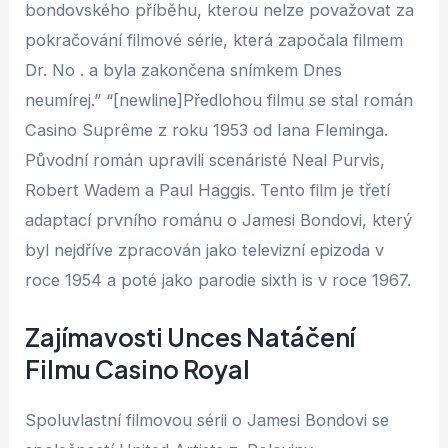
bondovského příběhu, kterou nelze považovat za
pokračování filmové série, která započala filmem
Dr. No . a byla zakončena snímkem Dnes
neumírej.” “[newline]Předlohou filmu se stal román
Casino Suprême z roku 1953 od Iana Fleminga.
Původní román upravili scenáristé Neal Purvis,
Robert Wadem a Paul Haggis. Tento film je třetí
adaptací prvního románu o Jamesi Bondovi, který
byl nejdříve zpracován jako televizní epizoda v
roce 1954 a poté jako parodie sixth is v roce 1967.
Zajímavosti Unces Natáčení
Filmu Casino Royal
Spoluvlastní filmovou sérii o Jamesi Bondovi se