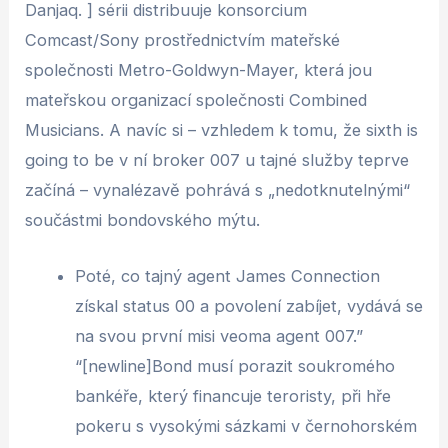
Danjaq. ] sérii distribuuje konsorcium
Comcast/Sony prostřednictvím mateřské
společnosti Metro-Goldwyn-Mayer, která jou
mateřskou organizací společnosti Combined
Musicians. A navíc si – vzhledem k tomu, že sixth is
going to be v ní broker 007 u tajné služby teprve
začíná – vynalézavě pohrává s „nedotknutelnými“
součástmi bondovského mýtu.
Poté, co tajný agent James Connection
získal status 00 a povolení zabíjet, vydává se
na svou první misi veoma agent 007.”
“[newline]Bond musí porazit soukromého
bankéře, který financuje teroristy, při hře
pokeru s vysokými sázkami v černohorském