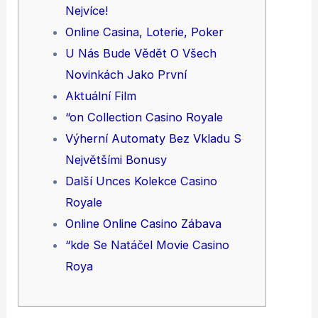
Nejvíce!
Online Casina, Loterie, Poker
U Nás Bude Vědět O Všech
Novinkách Jako První
Aktuální Film
“on Collection Casino Royale
Výherní Automaty Bez Vkladu S
Největšími Bonusy
Další Unces Kolekce Casino
Royale
Online Online Casino Zábava
“kde Se Natáčel Movie Casino
Roya