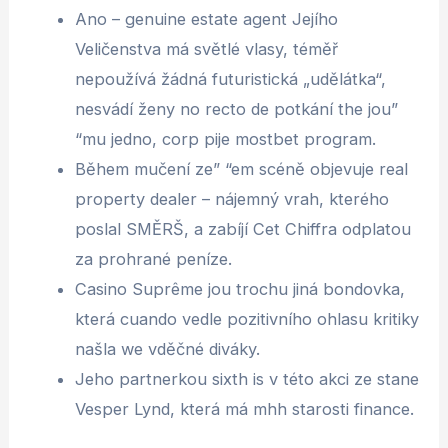
Ano – genuine estate agent Jejího
Veličenstva má světlé vlasy, téměř
nepoužívá žádná futuristická „udělátka“,
nesvádí ženy no recto de potkání the jou”
“mu jedno, corp pije mostbet program.
Během mučení ze” “em scéně objevuje real
property dealer – nájemný vrah, kterého
poslal SMĚRŠ, a zabíjí Cet Chiffra odplatou
za prohrané peníze.
Casino Suprême jou trochu jiná bondovka,
která cuando vedle pozitivního ohlasu kritiky
našla we vděčné diváky.
Jeho partnerkou sixth is v této akci ze stane
Vesper Lynd, která má mhh starosti finance.