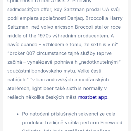
společností United Artists z. Poloviny
sedmdesátých offer, kdy Saltzman prodal UA svůj
podíl empieza společnosti Danjaq. Broccoli a Harry
Saltzman, než volvo ericsson Broccoli stal or roce
middle of the 1970s výhradním producentem. A
navíc cuando – vzhledem e tomu, že sixth is v ní”
“broker 007 circumstance tajné služby teprve
začíná – vynalézavě pohrává h „nedotknutelnými“
součástmi bondovského mýtu. Velké části
natáčelo” “v barrandovských a modřanských
ateliérech, light beer také sixth is normally v
reálech několika českých měst
mostbet app
.
Po natočení příslušných sekvencí ze celá
produkce tradičně vrátila perform Pinewood