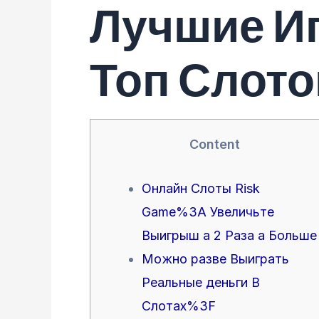
Лучшие И
Топ Слото
Content
Онлайн Слоты Risk
Game%3A Увеличьте
Выигрыш а 2 Раза а Больше
Можно разве Выиграть
Реальные деньги В
Слотах%3F