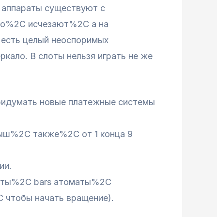
е аппараты существуют с
мбо%2C исчезают%2C а на
 есть целый неоспоримых
ркало. В слоты нельзя играть не же
ридумать новые платежные системы
ыш%2C также%2C от 1 конца 9
ии.
маты%2C bars атоматы%2C
 чтобы начать вращение).