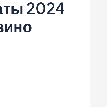
аты 2024
зино