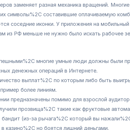
деров заменяет разная механика вращений. Многи
 В их символы%2C составившие оплачиваемую ко
ся соседние иконки. У приложения на мобильный
ам из РФ меньше не нужно было искать рабочее зе
успешными%2C многие умные люди должны были п
сных денежных операций в Интернете.
ичество выплат%2C по которым либо быть выигр
пример более линиям.
нии предназначены помимо для взрослой аудитор
лучили прозвища%2C такие как фруктовые авто
 бандит (из-за рычага%2C который вы нажали%2C
ь в казино%2C но боятся лишний деньгами.