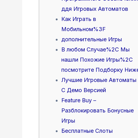
ддя Игровых Автоматов
Как Играть в
Мобильном%3F
дополнительные Игры
В любом Случае%2C Мы
нашли Похожие Игры%2C
посмотрите Подборку Ниж
Лучшие Игровые Автоматы
С Демо Версией
Feature Buy –
Разблокировать Бонусные
Игры
Бесплатные Слоты