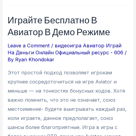
Играйте Бесплатно В
Авиатор В Демо Режиме
Leave a Comment
/
видеоигра Авиатор Играй
На Деньги Онлайн Официальный ресурс - 606
/
By
Ryan Khondokar
Этот простой подход позволяет игрокам
крупнее сосредоточиться на игре Aviator и
меньше — на тонкостях бонусных кодов. Хотя
важно помнить, что это не означает, союз
местоимение- будете выигрывать каждый раз,
коли играете, данное предполагает, союз
шансы более благоприятные. Игра в игры с