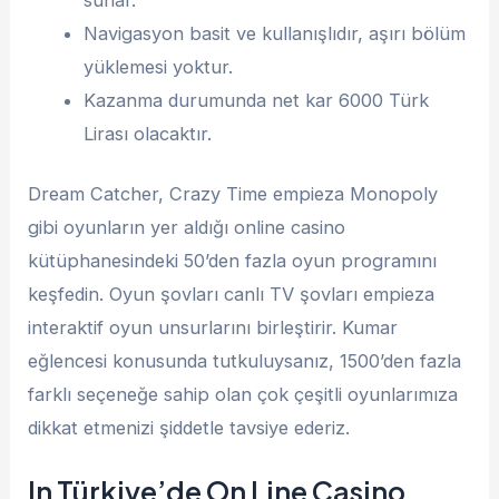
Navigasyon basit ve kullanışlıdır, aşırı bölüm
yüklemesi yoktur.
Kazanma durumunda net kar 6000 Türk
Lirası olacaktır.
Dream Catcher, Crazy Time empieza Monopoly
gibi oyunların yer aldığı online casino
kütüphanesindeki 50’den fazla oyun programını
keşfedin. Oyun şovları canlı TV şovları empieza
interaktif oyun unsurlarını birleştirir. Kumar
eğlencesi konusunda tutkuluysanız, 1500’den fazla
farklı seçeneğe sahip olan çok çeşitli oyunlarımıza
dikkat etmenizi şiddetle tavsiye ederiz.
In Türkiye’de On Line Casino