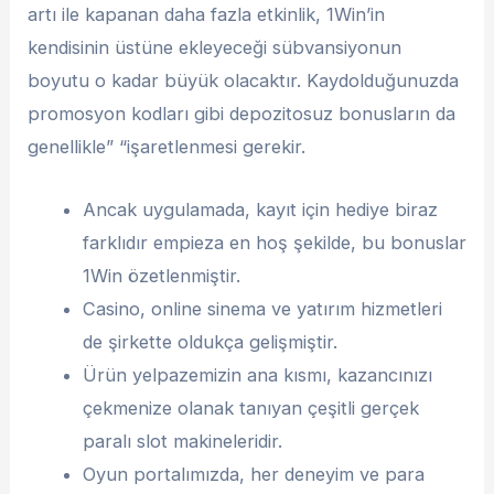
artı ile kapanan daha fazla etkinlik, 1Win’in
kendisinin üstüne ekleyeceği sübvansiyonun
boyutu o kadar büyük olacaktır. Kaydolduğunuzda
promosyon kodları gibi depozitosuz bonusların da
genellikle” “işaretlenmesi gerekir.
Ancak uygulamada, kayıt için hediye biraz
farklıdır empieza en hoş şekilde, bu bonuslar
1Win özetlenmiştir.
Casino, online sinema ve yatırım hizmetleri
de şirkette oldukça gelişmiştir.
Ürün yelpazemizin ana kısmı, kazancınızı
çekmenize olanak tanıyan çeşitli gerçek
paralı slot makineleridir.
Oyun portalımızda, her deneyim ve para