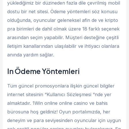
yüklediğimiz bir düzineden fazla dile çevrilmiş mobil
dostu bir net sitesi. Ödeme yöntemleri söz konusu
olduğunda, oyuncular geleneksel afin de ve kripto
pra birimleri de dahil olmak üzere 18 farklı seçenek
arasından seçim yapabilir. Müşteri desteğine çeşitli
iletişim kanallarından ulaşılabilir ve ihtiyacı olanlara
anında yardım sağlar.
In Ödeme Yöntemleri
Tüm güncel promosyonlara ilişkin güncel bilgiler
internet sitesinin “Kullanıcı Sözleşmesi “nde yer
almaktadır. 1Win online online casino ve bahis
bürosuna hoş geldiniz! Oyun portalımızda, her
deneyim ve para seviyesinden oyuncular için uygun