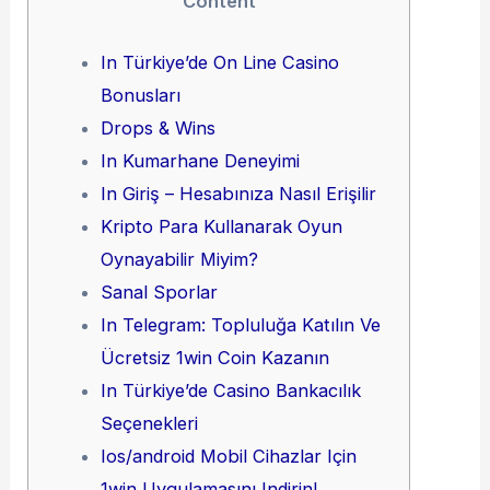
Content
In Türkiye’de On Line Casino
Bonusları
Drops & Wins
In Kumarhane Deneyimi
In Giriş – Hesabınıza Nasıl Erişilir
Kripto Para Kullanarak Oyun
Oynayabilir Miyim?
Sanal Sporlar
In Telegram: Topluluğa Katılın Ve
Ücretsiz 1win Coin Kazanın
In Türkiye’de Casino Bankacılık
Seçenekleri
Ios/android Mobil Cihazlar Için
1win Uygulamasını Indirin!