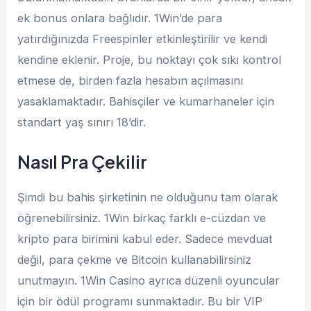
ek bonus onlara bağlıdır. 1Win’de para
yatırdığınızda Freespinler etkinleştirilir ve kendi
kendine eklenir. Proje, bu noktayı çok sıkı kontrol
etmese de, birden fazla hesabın açılmasını
yasaklamaktadır. Bahisçiler ve kumarhaneler için
standart yaş sınırı 18’dir.
Nasıl Pra Çekilir
Şimdi bu bahis şirketinin ne olduğunu tam olarak
öğrenebilirsiniz. 1Win birkaç farklı e-cüzdan ve
kripto para birimini kabul eder. Sadece mevduat
değil, para çekme ve Bitcoin kullanabilirsiniz
unutmayın. 1Win Casino ayrıca düzenli oyuncular
için bir ödül programı sunmaktadır. Bu bir VIP