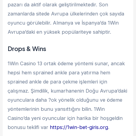
pazarı da aktif olarak geliştirilmektedir. Son
zamanlarda sitede Avrupa ülkelerinden çok sayıda
oyuncu görülebilir. Almanya ve İspanya’da 1Win
Avrupa’daki en yüksek popülariteye sahiptir.
Drops & Wins
1Win Casino 13 ortak ödeme yöntemi sunar, ancak
hepsi hem sprained ankle para yatırma hem
sprained ankle de para çekme işlemleri için
çalışmaz. Şimdilik, kumarhanenin Doğu Avrupa’daki
oyunculara daha ?ok yönelik olduğunu ve ödeme
yöntemlerinin bunu yansıttığını bilin. 1Win
Casino’da yeni oyuncular için harika bir hoşgeldin
bonusu teklifi var
https://1win-bet-giris.org
.