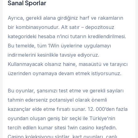
Sanal Sporlar
Ayrıca, gerekli alana girdiğiniz harf ve rakamların
bir kombinasyonudur. Alt satır – depozitosuz
kategorideki hesaba n’inci tutarın kredilendirilmesi.
Bu temelde, tüm 1Win üyelerine uygulamayı
indirmelerini kesinlikle tavsiye ediyoruz.
Kullanmayacak olsanız haine, masaüstü ve tarayıcı
üzerinden oynamaya devam etmek istiyorsunuz.
Bu oyunlar, şansınızı test etme ve gerekli sayıları
tahmin ederseniz potansiyel olarak önemli
kazançlar elde etme fırsatı sunar. 12. 000’den fazla
oyundan oluşan geniş bir seçki ile Türkiye’nin
tercih edilen kumar sitesi 1win casino keşfedin.
Casino koleksiyonu slotlar, kart oyunları, canlı