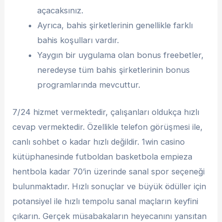
açacaksınız.
Ayrıca, bahis şirketlerinin genellikle farklı
bahis koşulları vardır.
Yaygın bir uygulama olan bonus freebetler,
neredeyse tüm bahis şirketlerinin bonus
programlarında mevcuttur.
7/24 hizmet vermektedir, çalışanları oldukça hızlı
cevap vermektedir. Özellikle telefon görüşmesi ile,
canlı sohbet o kadar hızlı değildir. 1win casino
kütüphanesinde futboldan basketbola empieza
hentbola kadar 70’in üzerinde sanal spor seçeneği
bulunmaktadır. Hızlı sonuçlar ve büyük ödüller için
potansiyel ile hızlı tempolu sanal maçların keyfini
çıkarın. Gerçek müsabakaların heyecanını yansıtan