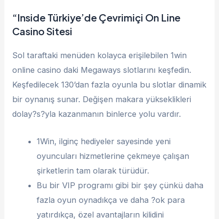
“Inside Türkiye’de Çevrimiçi On Line
Casino Sitesi
Sol taraftaki menüden kolayca erişilebilen 1win
online casino daki Megaways slotlarını keşfedin.
Keşfedilecek 130’dan fazla oyunla bu slotlar dinamik
bir oynanış sunar. Değişen makara yükseklikleri
dolay?s?yla kazanmanın binlerce yolu vardır.
1Win, ilginç hediyeler sayesinde yeni
oyuncuları hizmetlerine çekmeye çalışan
şirketlerin tam olarak türüdür.
Bu bir VIP programı gibi bir şey çünkü daha
fazla oyun oynadıkça ve daha ?ok para
yatırdıkça, özel avantajların kilidini