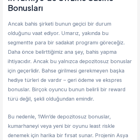
Bonusları
Ancak bahis şirketi bunun geçici bir durum
olduğunu vaat ediyor. Umarız, yakında bu
segmentte para bir sadakat programı göreceğiz.
Daha önce belirttiğimiz ana şey, bahis yapma
ihtiyacıdır. Ancak bu yalnızca depozitosuz bonuslar
için geçerlidir. Bahse girilmesi gerekmeyen başka
hediye türleri de vardır – geri ödeme ve ekspres
bonuslar. Birçok oyuncu bunun belirli bir reward
türü değil, şekli olduğundan emindir.
Bu nedenle, 1Win’de depozitosuz bonuslar,
kumarhaneyi veya yeni bir oyunu least riskle
denemek için harika bir fırsat sunar. Projenin Asya